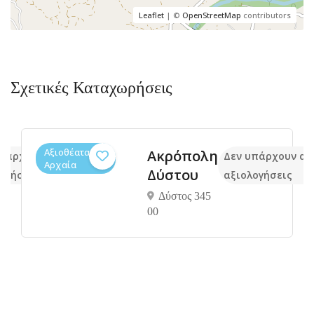
Leaflet
| ©
OpenStreetMap
contributors
Σχετικές Καταχωρήσεις
Αξιοθέατα,
Ακρόπολη
υπάρχουν ακόμα
Δεν υπάρχουν ακ
Αρχαία
Δύστου
ογήσεις
αξιολογήσεις
Δύστος 345
00