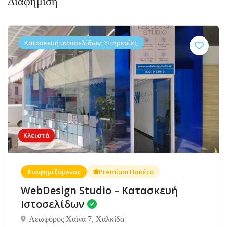
Διαφήμιση
Κατασκευή ιστοσελίδων, Υπηρεσίες
Κλειστά
Διαφημιζόμενος
Premium Πακέτο
WebDesign Studio – Κατασκευή
Ιστοσελίδων
Λεωφόρος Χαϊνά 7, Χαλκίδα