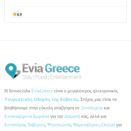
H Ιστοσελίδα
EviaGreece
είναι ο μεγαλύτερος ηλεκτρονικός
Τουριστικός Οδηγός της Εύβοιας
. Στόχος μας είναι να
βοηθήσουμε στην εύκολη αναζήτηση σε
Ξενοδοχεία
και
Ενοικιαζόμενα Δωμάτια
για την
Διαμονή
σας, αλλά και
Εστιατόρια
,
Ταβέρνες
,
Ψητοπωλεία
,
Ψαροταβέρνες-Ουζερί
για