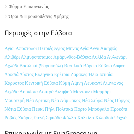
Φόρμα Επικοινωνίας
Όροι & Προϋποθέσεις Xρήσης
Περιοχές στην Εύβοια
Άγιοι Απόστολοι Πετριές
Άγιος Μηνάς
Αγία Άννα
Αιδηψός
Αλιβέρι
Αλμυροπόταμος
Αμάρυνθος-Βάθεια
Αυλίδα
Αυλωνάρι
Αχλάδι
Βασιλικά (Ψαροπούλι)
Βασιλικό
Βόρεια Εύβοια
Δάφνη
Δροσιά
Δύστος
Ελληνικά
Ερέτρια
Ζάρακες
Ήλια
Ιστιαία
Κάρυστος
Κεντρική Εύβοια
Κύμη
Λίμνη
Λευκαντί
Λιμνιώνας
Λιχάδα
Λουκίσια
Λουτρά Αιδηψού
Μαντούδι
Μαρμάρι
Μουρτερή
Νέα Αρτάκη
Νέα Λάμψακος
Νέα Στύρα
Νέος Πύργος
Νότια Εύβοια
Πευκί
Πήλι
Πολιτικά
Πόρτο Μπούφαλο
Προκόπι
Ροβιές
Σκύρος
Στενή
Σηπιάδα
Φύλλα
Χαλκίδα
Χιλιαδού
Ψαχνά
Επικοινωνία με EviaGreece για