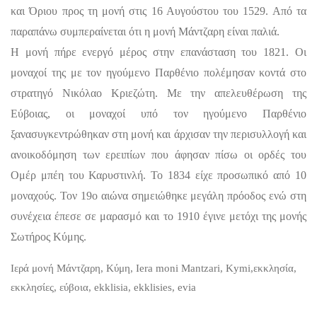
και Όριου προς τη μονή στις 16 Αυγούστου του 1529. Από τα
παραπάνω συμπεραίνεται ότι η μονή Μάντζαρη είναι παλιά.
Η μονή πήρε ενεργό μέρος στην επανάσταση του 1821. Οι
μοναχοί της με τον ηγούμενο Παρθένιο πολέμησαν κοντά στο
στρατηγό Νικόλαο Κριεζώτη. Με την απελευθέρωση της
Εύβοιας, οι μοναχοί υπό τον ηγούμενο Παρθένιο
ξανασυγκεντρώθηκαν στη μονή και άρχισαν την περισυλλογή και
ανοικοδόμηση των ερειπίων που άφησαν πίσω οι ορδές του
Ομέρ μπέη του Καρυστινλή. Το 1834 είχε προσωπικό από 10
μοναχούς. Τον 19ο αιώνα σημειώθηκε μεγάλη πρόοδος ενώ στη
συνέχεια έπεσε σε μαρασμό και το 1910 έγινε μετόχι της μονής
Σωτήρος Κύμης.
Ιερά μονή Μάντζαρη, Κύμη, Iera moni Mantzari, Kymi,εκκλησία,
εκκλησίες, εύβοια, ekklisia, ekklisies, evia