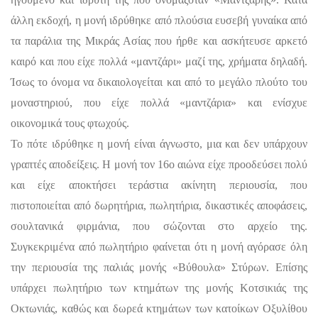
άλλη εκδοχή, η μονή ιδρύθηκε από πλούσια ευσεβή γυναίκα από
τα παράλια της Μικράς Ασίας που ήρθε και ασκήτευσε αρκετό
καιρό και που είχε πολλά «μαντζάρι» μαζί της, χρήματα δηλαδή.
Ίσως το όνομα να δικαιολογείται και από το μεγάλο πλούτο του
μοναστηριού, που είχε πολλά «μαντζάρια» και ενίσχυε
οικονομικά τους φτωχούς.
Το πότε ιδρύθηκε η μονή είναι άγνωστο, μια και δεν υπάρχουν
γραπτές αποδείξεις. Η μονή τον 16ο αιώνα είχε προοδεύσει πολύ
και είχε αποκτήσει τεράστια ακίνητη περιουσία, που
πιστοποιείται από δωρητήρια, πωλητήρια, δικαστικές αποφάσεις,
σουλτανικά φιρμάνια, που σώζονται στο αρχείο της.
Συγκεκριμένα από πωλητήριο φαίνεται ότι η μονή αγόρασε όλη
την περιουσία της παλιάς μονής «Βύθουλα» Στύρων. Επίσης
υπάρχει πωλητήριο των κτημάτων της μονής Κοτσικιάς της
Οκτωνιάς, καθώς και δωρεά κτημάτων των κατοίκων Οξυλίθου