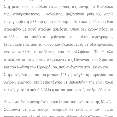
Στη μέση του περιβόλου είναι ο ναός της μονής, το Καθολικό
της, σταυρεπίστεγος, μονόκλιτος, βυζαντινού ρυθμού, χωρίς
τοιχογραφίες ή άλλο ξέχωρο διάκοσμο. Το εσωτερικό του είναι
στρωμένο με παχύ στρώμα ασβέστη. Όπου δεν έχουν πέσει οι
σοβάδες του ασβέστη φαίνονται οι παλιές αγιογραφίες,
ξεθωριασμένες από το χρόνο και σκαλισμένες με οξύ εργαλείο,
για να κολλάει ο ασβέστης που επικολλήθηκε. Το τέμπλο
στολίζουν οι τρεις βυζαντινές εικόνες της Παναγίας, του Χριστού
και του Ιωάννη του Προδρόμου, που ανάγονται στο 16ο αιώνα.
Στη μονή διατηρείται μια μεγάλη ξύλινη ανάγλυφη σφραγίδα του
Αγίου Γεωργίου, εξαίρετης τέχνης. Η βιβλιοθήκη της είναι πολύ
φτωχή, γιατί τα παλιά βιβλία ή καταστράφηκαν ή υπεξαιρέθηκαν.
Δεν είναι διευκρινισμένη η προέλευση του ονόματος της Μονής.
Σύμφωνα με μια εκδοχή, ονομάστηκε έτσι από τον πρώτο
ηγούμενο και ιδρυτή της που ονομαζόταν «Μάντζαρης». Κατά