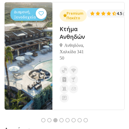
Διαμονή,
.3
Premium
4.5
(1381)
(14
Ξενοδοχεία
Πακέτο
Κτήμα
Ανθηδών
Ανθηδόνα,
Χαλκίδα 341
50