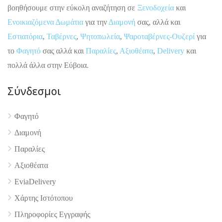
βοηθήσουμε στην εύκολη αναζήτηση σε
Ξενοδοχεία
και
Ενοικιαζόμενα Δωμάτια
για την
Διαμονή
σας, αλλά και
Εστιατόρια
,
Ταβέρνες
,
Ψητοπωλεία
,
Ψαροταβέρνες-Ουζερί
για
το
Φαγητό
σας αλλά και
Παραλίες
,
Αξιοθέατα
,
Delivery
και
πολλά άλλα στην Εύβοια.
Σύνδεσμοι
Φαγητό
Διαμονή
Παραλίες
Αξιοθέατα
EviaDelivery
Χάρτης Ιστότοπου
Πληροφορίες Εγγραφής