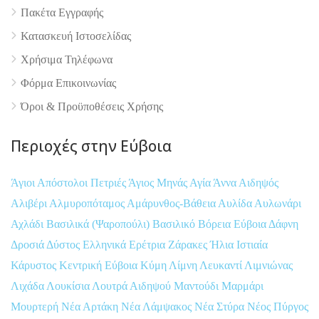
Πακέτα Εγγραφής
Κατασκευή Ιστοσελίδας
Χρήσιμα Τηλέφωνα
Φόρμα Επικοινωνίας
Όροι & Προϋποθέσεις Xρήσης
Περιοχές στην Εύβοια
Άγιοι Απόστολοι Πετριές
Άγιος Μηνάς
Αγία Άννα
Αιδηψός
Αλιβέρι
Αλμυροπόταμος
Αμάρυνθος-Βάθεια
Αυλίδα
Αυλωνάρι
Αχλάδι
Βασιλικά (Ψαροπούλι)
Βασιλικό
Βόρεια Εύβοια
Δάφνη
Δροσιά
Δύστος
Ελληνικά
Ερέτρια
Ζάρακες
Ήλια
Ιστιαία
Κάρυστος
Κεντρική Εύβοια
Κύμη
Λίμνη
Λευκαντί
Λιμνιώνας
Λιχάδα
Λουκίσια
Λουτρά Αιδηψού
Μαντούδι
Μαρμάρι
Μουρτερή
Νέα Αρτάκη
Νέα Λάμψακος
Νέα Στύρα
Νέος Πύργος