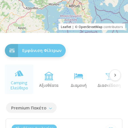
Leaflet
| ©
OpenStreetMap
contributors
Εμφάνιση Φίλτρων
Camping
Αξιοθέατα
Διαμονή
Διασκέδαση
Ελεύθερο
Premium Πακέτο