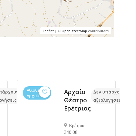
Leaflet
| ©
OpenStreetMap
contributors
Αξιοθέατα,
Αρχαίο
πάρχουν ακόμα
Δεν υπάρχουν ακό
Αρχαία
Θέατρο
ογήσεις
αξιολογήσεις
Ερέτριας
Ερέτρια
340 08