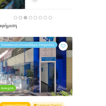
Ανοιχτά
αφήμιση
Κατασκευή ιστοσελίδων, Υπηρεσίες
Ανοιχτά
Διαφημιζόμενος
Premium Πακέτο