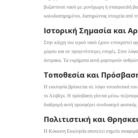
βυζαντινού ναού με μονόχωρη ή σταυροειδή βασι
καλοδιατηρημένοι, διατηρώντας στοιχεία από τ
Ιστορική Σημασία και Α
Στην κόγχη του ιερού ναού έχουν εντοιχιστεί α
Διαμονή,
Premium Πακέτο
Premium
Ξενοδοχεία
χώρου και σε προγενέστερες εποχές. Στον λόφο
Πακέτο
Raval Χαλκιδα
όστρακα. Τα ευρήματα αυτά μαρτυρούν ανθρώπι
Kaminos
Καραολή και
Resort
Τοποθεσία και Πρόσβασ
Δημητρίου 1, Xαλκίδα
Λίμνη,
Η εκκλησία βρίσκεται σε λόφο νοτιοδυτικά του
Βόρεια
Εύβοια 340 0
το Αλιβέρι. Η πρόσβαση γίνεται μέσω πεζοπορ
διαδρομή αυτή προσφέρει συνδυασμό φυσικής ομ
Πολιτιστική και Θρησκε
Η Κόκκινη Εκκλησία αποτελεί σημείο αναφοράς 