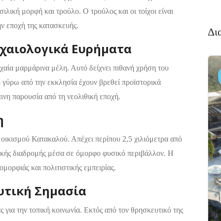
λική μορφή και τρούλο. Ο τρούλος και οι τοίχοι είναι
ην εποχή της κατασκευής.
Δι
ρχαιολογικά Ευρήματα
ρχαία μαρμάρινα μέλη. Αυτό δείχνει πιθανή χρήση του
Διαμονή,
4.6
Premium
(338)
Ξενοδοχεία
 γύρω από την εκκλησία έχουν βρεθεί προϊστορικά
Πακέτο
νη παρουσία από τη νεολιθική εποχή.
Brown
Beach
η
Resort
 οικισμού Κατακαλού. Απέχει περίπου 2,5 χιλιόμετρα από
Ξηρόβρυση,
5
ικής διαδρομής μέσα σε όμορφο φυσικό περιβάλλον. Η
Χαλκίδα 341
00
ορφιάς και πολιτιστικής εμπειρίας.
υτική Σημασία
για την τοπική κοινωνία. Εκτός από τον θρησκευτικό της