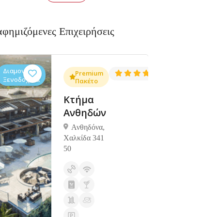
αφημιζόμενες Επιχειρήσεις
Διαμονή,
Διαμονή,
4.3
Premium
4.5
(1381)
(1427)
Ξενοδοχεία
Ξενοδοχεία
Πακέτο
Κτήμα
Ανθηδών
Ανθηδόνα,
Χαλκίδα 341
50