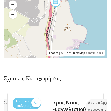
Leaflet
| ©
OpenStreetMap
contributors
Σχετικές Καταχωρήσεις
Αξιοθέατα,
Ιερός Ναός
ακόμα
Δεν υπάρχο
Εκκλησίες
Ευαγγελισμού
αξιολογήσει