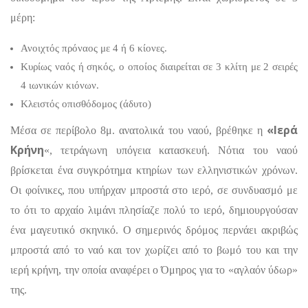
μέρη:
Ανοιχτός πρόναος με 4 ή 6 κίονες.
Κυρίως ναός ή σηκός, ο οποίος διαιρείται σε 3 κλίτη με 2 σειρές
4 ιωνικών κιόνων.
Κλειστός οπισθόδομος (άδυτο)
«Ιερά
Μέσα σε περίβολο 8μ. ανατολικά του ναού, βρέθηκε η
Κρήνη
«, τετράγωνη υπόγεια κατασκευή. Νότια του ναού
βρίσκεται ένα συγκρότημα κτηρίων των ελληνιστικών χρόνων.
Οι φοίνικες, που υπήρχαν μπροστά στο ιερό, σε συνδυασμό με
το ότι το αρχαίο λιμάνι πλησίαζε πολύ το ιερό, δημιουργούσαν
ένα μαγευτικό σκηνικό. Ο σημερινός δρόμος περνάει ακριβώς
μπροστά από το ναό και τον χωρίζει από το βωμό του και την
ιερή κρήνη, την οποία αναφέρει ο Όμηρος για το «αγλαόν ύδωρ»
της.