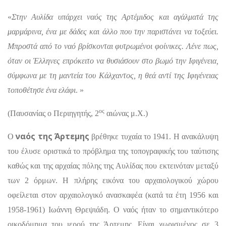
«
Στην Αυλίδα υπάρχει ναός της Αρτέμιδος και αγάλματά της
μαρμάρινα, ένα με δάδες και άλλο που την παριστάνει να τοξεύει.
Μπροστά από το ναό βρίσκονται φυτρωμένοι φοίνικες. Λένε πως,
όταν οι Έλληνες επρόκειτο να θυσιάσουν στο βωμό την Ιφιγένεια,
σύμφωνα με τη μαντεία του Κάλχαντος, η θεά αντί της Ιφιγένειας
τοποθέτησε ένα ελάφι
. »
ος
(Παυσανίας ο Περιηγητής, 2
αιώνας μ.Χ.)
ναός της Άρτεμης
Ο
βρέθηκε τυχαία το 1941. Η ανακάλυψη
του έλυσε οριστικά το πρόβλημα της τοπογραφικής του ταύτισης
καθώς και της αρχαίας πόλης της Αυλίδας που εκτεινόταν μεταξύ
των 2 όρμων. Η πλήρης εικόνα του αρχαιολογικού χώρου
οφείλεται στον αρχαιολογικό ανασκαφέα (κατά τα έτη 1956 και
1958-1961) Ιωάννη Θρεψιάδη. Ο ναός ήταν το σημαντικότερο
οικοδόμημα του ιερού της Άρτεμης. Είναι χωρισμένος σε 3