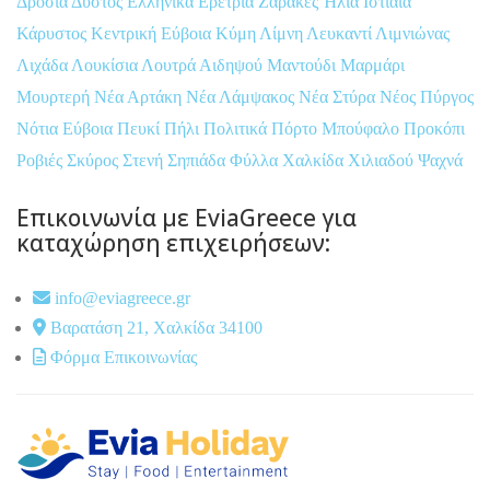
Δροσιά
Δύστος
Ελληνικά
Ερέτρια
Ζάρακες
Ήλια
Ιστιαία
Κάρυστος
Κεντρική Εύβοια
Κύμη
Λίμνη
Λευκαντί
Λιμνιώνας
Λιχάδα
Λουκίσια
Λουτρά Αιδηψού
Μαντούδι
Μαρμάρι
Μουρτερή
Νέα Αρτάκη
Νέα Λάμψακος
Νέα Στύρα
Νέος Πύργος
Νότια Εύβοια
Πευκί
Πήλι
Πολιτικά
Πόρτο Μπούφαλο
Προκόπι
Ροβιές
Σκύρος
Στενή
Σηπιάδα
Φύλλα
Χαλκίδα
Χιλιαδού
Ψαχνά
Επικοινωνία με EviaGreece για
καταχώρηση επιχειρήσεων:
info@eviagreece.gr
Βαρατάση 21, Χαλκίδα 34100
Φόρμα Επικοινωνίας