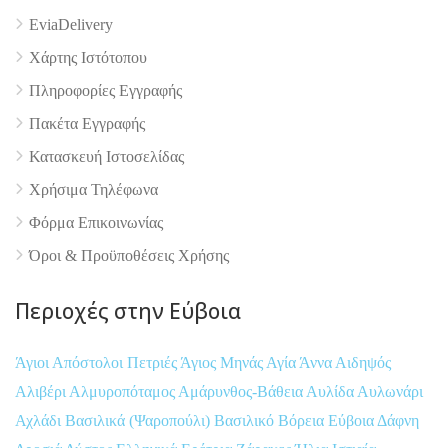
EviaDelivery
Χάρτης Ιστότοπου
4.9
Πληροφορίες Εγγραφής
Πακέτα Εγγραφής
Κατασκευή Ιστοσελίδας
Χρήσιμα Τηλέφωνα
Φόρμα Επικοινωνίας
Όροι & Προϋποθέσεις Xρήσης
Περιοχές στην Εύβοια
Άγιοι Απόστολοι Πετριές
Άγιος Μηνάς
Αγία Άννα
Αιδηψός
Αλιβέρι
Αλμυροπόταμος
Αμάρυνθος-Βάθεια
Αυλίδα
Αυλωνάρι
Αχλάδι
Βασιλικά (Ψαροπούλι)
Βασιλικό
Βόρεια Εύβοια
Δάφνη