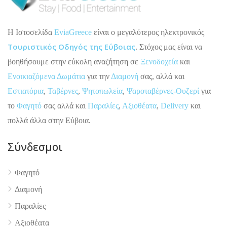
H Ιστοσελίδα
EviaGreece
είναι ο μεγαλύτερος ηλεκτρονικός
Τουριστικός Οδηγός της Εύβοιας
. Στόχος μας είναι να
βοηθήσουμε στην εύκολη αναζήτηση σε
Ξενοδοχεία
και
Ενοικιαζόμενα Δωμάτια
για την
Διαμονή
σας, αλλά και
Εστιατόρια
,
Ταβέρνες
,
Ψητοπωλεία
,
Ψαροταβέρνες-Ουζερί
για
το
Φαγητό
σας αλλά και
Παραλίες
,
Αξιοθέατα
,
Delivery
και
πολλά άλλα στην Εύβοια.
Σύνδεσμοι
Φαγητό
Διαμονή
Παραλίες
Αξιοθέατα