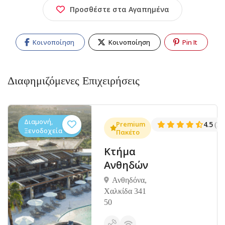
Προσθέστε στα Αγαπημένα
Κοινοποίηση
Κοινοποίηση
Pin It
Διαφημιζόμενες Επιχειρήσεις
Διαμονή,
.3
Premium
4.5
(1381)
(14
Ξενοδοχεία
Πακέτο
Κτήμα
Ανθηδών
Ανθηδόνα,
Χαλκίδα 341
50