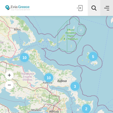
5
10
10
3
2