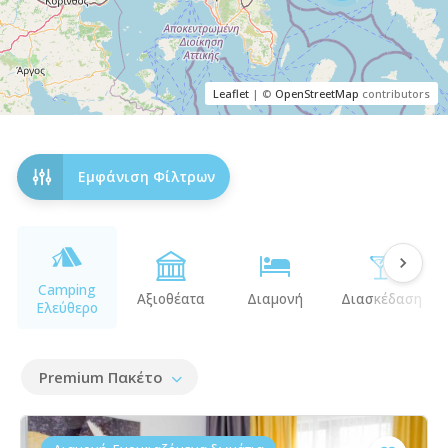
Leaflet
| ©
OpenStreetMap
contributors
Εμφάνιση Φίλτρων
Camping
Αξιοθέατα
Διαμονή
Διασκέδαση
Ελεύθερο
Premium Πακέτο