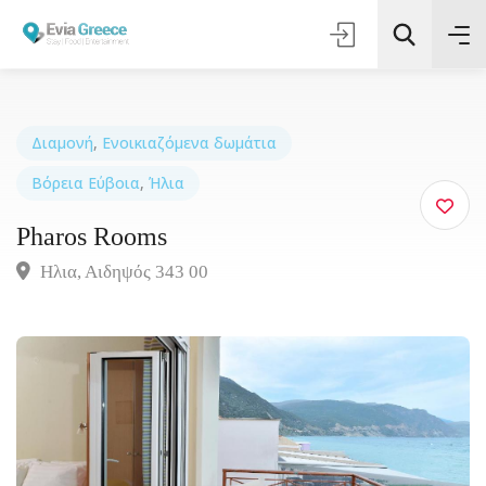
Διαμονή
,
Ενοικιαζόμενα δωμάτια
Βόρεια Εύβοια
,
Ήλια
Τοποθεσία
Pharos Rooms
Όλες οι Κατηγορίες
Ηλια, Αιδηψός 343 00
Αναζήτηση