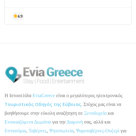
H Ιστοσελίδα
EviaGreece
είναι ο μεγαλύτερος ηλεκτρονικός
Τουριστικός Οδηγός της Εύβοιας
. Στόχος μας είναι να
βοηθήσουμε στην εύκολη αναζήτηση σε
Ξενοδοχεία
και
Ενοικιαζόμενα Δωμάτια
για την
Διαμονή
σας, αλλά και
Εστιατόρια
,
Ταβέρνες
,
Ψητοπωλεία
,
Ψαροταβέρνες-Ουζερί
για