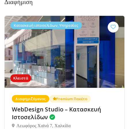
Διαφήμιση
Κατασκευή ιστοσελίδων, Υπηρεσίες
Κλειστά
Διαφημιζόμενος
Premium Πακέτο
WebDesign Studio – Κατασκευή
Ιστοσελίδων
Λεωφόρος Χαϊνά 7, Χαλκίδα