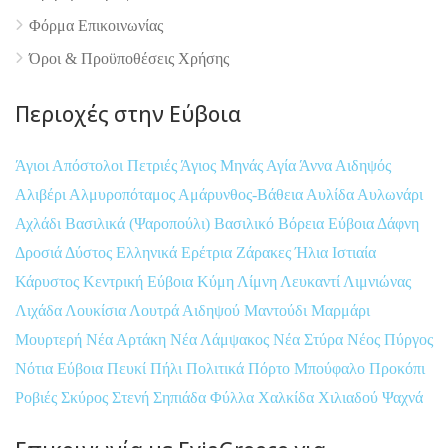
Φόρμα Επικοινωνίας
Όροι & Προϋποθέσεις Xρήσης
Περιοχές στην Εύβοια
Άγιοι Απόστολοι Πετριές
Άγιος Μηνάς
Αγία Άννα
Αιδηψός
Αλιβέρι
Αλμυροπόταμος
Αμάρυνθος-Βάθεια
Αυλίδα
Αυλωνάρι
Αχλάδι
Βασιλικά (Ψαροπούλι)
Βασιλικό
Βόρεια Εύβοια
Δάφνη
Δροσιά
Δύστος
Ελληνικά
Ερέτρια
Ζάρακες
Ήλια
Ιστιαία
Κάρυστος
Κεντρική Εύβοια
Κύμη
Λίμνη
Λευκαντί
Λιμνιώνας
Λιχάδα
Λουκίσια
Λουτρά Αιδηψού
Μαντούδι
Μαρμάρι
Μουρτερή
Νέα Αρτάκη
Νέα Λάμψακος
Νέα Στύρα
Νέος Πύργος
Νότια Εύβοια
Πευκί
Πήλι
Πολιτικά
Πόρτο Μπούφαλο
Προκόπι
Ροβιές
Σκύρος
Στενή
Σηπιάδα
Φύλλα
Χαλκίδα
Χιλιαδού
Ψαχνά