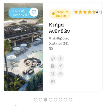
Διαμονή,
.3
Premium
4.5
(1381)
(14
Ξενοδοχεία
Πακέτο
Κτήμα
Ανθηδών
Ανθηδόνα,
Χαλκίδα 341
50