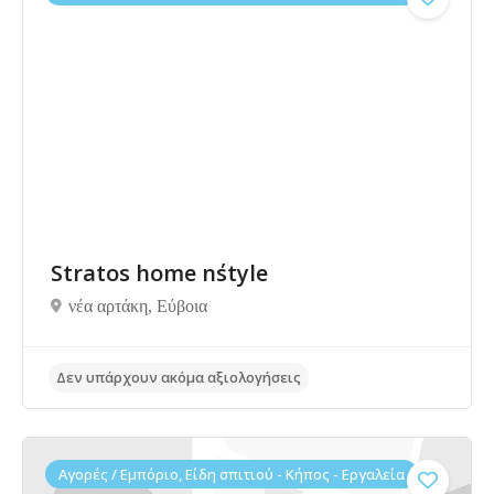
Δεν υπάρχουν ακόμα αξιολογήσεις
Stratos home n΄style
νέα αρτάκη, Eύβοια
Αγορές / Εμπόριο, Είδη σπιτιού - Κήπος - Εργαλεία