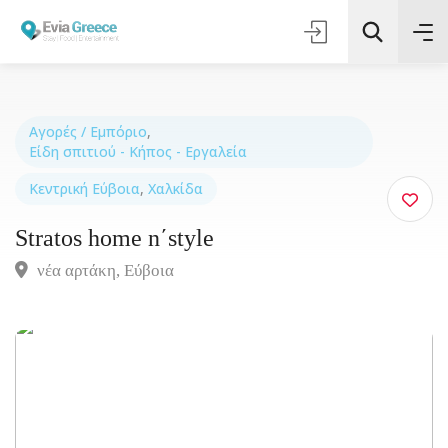
Αγορές / Εμπόριο
,
Είδη σπιτιού - Κήπος - Εργαλεία
Τοποθεσία
Κεντρική Εύβοια
,
Χαλκίδα
Stratos home n΄style
Όλες οι Κατηγορίες
νέα αρτάκη, Eύβοια
Αναζήτηση