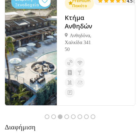
.3
Premium
4.5
(1381)
(14
Ξενοδοχεία
Πακέτο
Κτήμα
Ανθηδών
Ανθηδόνα,
Χαλκίδα 341
50
Διαφήμιση