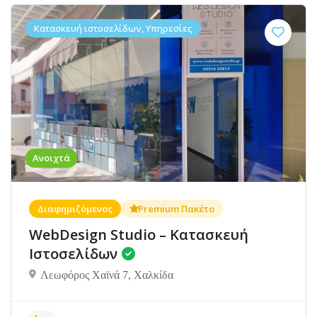
Κατασκευή ιστοσελίδων, Υπηρεσίες
Ανοιχτά
Διαφημιζόμενος
Premium Πακέτο
WebDesign Studio – Κατασκευή
Ιστοσελίδων
Λεωφόρος Χαϊνά 7, Χαλκίδα