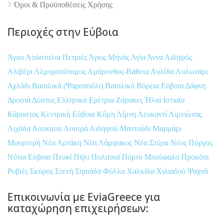
Όροι & Προϋποθέσεις Xρήσης
Περιοχές στην Εύβοια
Άγιοι Απόστολοι Πετριές
Άγιος Μηνάς
Αγία Άννα
Αιδηψός
Αλιβέρι
Αλμυροπόταμος
Αμάρυνθος-Βάθεια
Αυλίδα
Αυλωνάρι
Αχλάδι
Βασιλικά (Ψαροπούλι)
Βασιλικό
Βόρεια Εύβοια
Δάφνη
Δροσιά
Δύστος
Ελληνικά
Ερέτρια
Ζάρακες
Ήλια
Ιστιαία
Κάρυστος
Κεντρική Εύβοια
Κύμη
Λίμνη
Λευκαντί
Λιμνιώνας
Λιχάδα
Λουκίσια
Λουτρά Αιδηψού
Μαντούδι
Μαρμάρι
Μουρτερή
Νέα Αρτάκη
Νέα Λάμψακος
Νέα Στύρα
Νέος Πύργος
Νότια Εύβοια
Πευκί
Πήλι
Πολιτικά
Πόρτο Μπούφαλο
Προκόπι
Ροβιές
Σκύρος
Στενή
Σηπιάδα
Φύλλα
Χαλκίδα
Χιλιαδού
Ψαχνά
Επικοινωνία με EviaGreece για
καταχώρηση επιχειρήσεων: