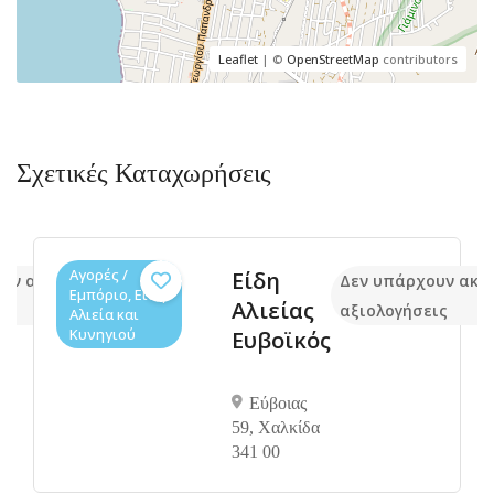
Leaflet
| ©
OpenStreetMap
contributors
Σχετικές Καταχωρήσεις
Αγορές /
Είδη
ουν ακόμα
Δεν υπάρχουν ακό
Εμπόριο, Είδη
Αλιείας
ις
αξιολογήσεις
Αλιεία και
Κυνηγιού
Ευβοϊκός
Εύβοιας
59, Χαλκίδα
341 00