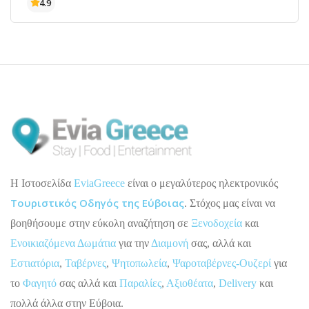
H Ιστοσελίδα
EviaGreece
είναι ο μεγαλύτερος ηλεκτρονικός
Τουριστικός Οδηγός της Εύβοιας
. Στόχος μας είναι να
βοηθήσουμε στην εύκολη αναζήτηση σε
Ξενοδοχεία
και
Ενοικιαζόμενα Δωμάτια
για την
Διαμονή
σας, αλλά και
Εστιατόρια
,
Ταβέρνες
,
Ψητοπωλεία
,
Ψαροταβέρνες-Ουζερί
για
το
Φαγητό
σας αλλά και
Παραλίες
,
Αξιοθέατα
,
Delivery
και
πολλά άλλα στην Εύβοια.