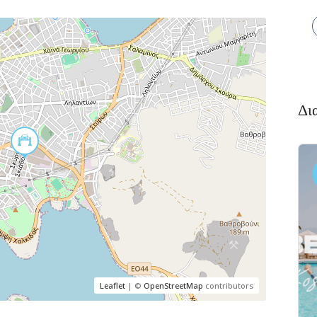
Δι
Διαμονή,
Πακέτο
Premium
Ξενοδοχεία
Πακέτο
αλκιδα
Kaminos
αι
Resort
 Xαλκίδα
Λίμνη,
Βόρεια
Εύβοια 340 05
Leaflet
| ©
OpenStreetMap
contributors