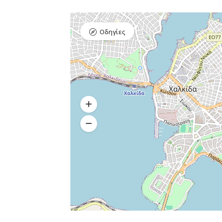
Οδηγίες
Bar, Club,
Premium 
Διασκέδαση,
Εστιατόρια
Raval Χ
Καραολή κ
Δημητρίου 1,