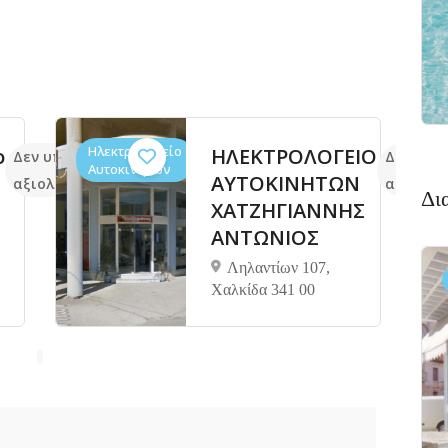
Ηλεκτρολογείο
ο
ΗΛΕΚΤΡΟΛΟΓΕΙΟ
Δεν υπάρχουν ακόμα
Δεν υπά
Αυτοκινήτων
ΑΥΤΟΚΙΝΗΤΩΝ
αξιολογήσεις
αξιολογ
Δι
ΧΑΤΖΗΓΙΑΝΝΗΣ
ΑΝΤΩΝΙΟΣ
Ληλαντίων 107,
Χαλκίδα 341 00