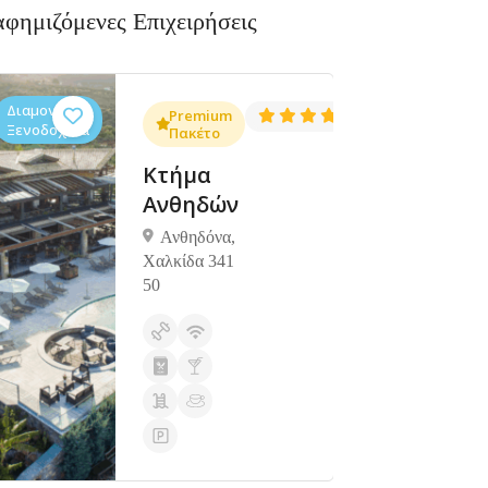
αφημιζόμενες Επιχειρήσεις
Διαμονή,
Διαμονή,
4.3
Premium
4.5
(1381)
(1427)
Ξενοδοχεία
Ξενοδοχεία
Πακέτο
Κτήμα
Ανθηδών
Ανθηδόνα,
Χαλκίδα 341
50
Ανοιχτά