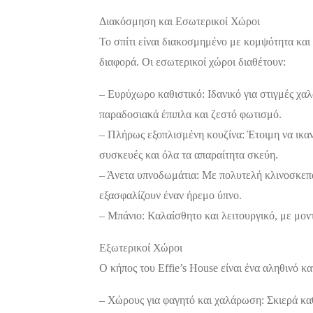
Διακόσμηση και Εσωτερικοί Χώροι
Το σπίτι είναι διακοσμημένο με κομψότητα και
διαφορά. Οι εσωτερικοί χώροι διαθέτουν:
Διαμονή,
Premium Πακέτο
Premium
Ξενοδοχεία
Πακέτο
– Ευρύχωρο καθιστικό: Ιδανικό για στιγμές χα
Raval Χαλκιδα
Kaminos
παραδοσιακά έπιπλα και ζεστό φωτισμό.
Καραολή και
Resort
– Πλήρως εξοπλισμένη κουζίνα: Έτοιμη να ικα
Δημητρίου 1, Xαλκίδα
Λίμνη,
συσκευές και όλα τα απαραίτητα σκεύη.
Βόρεια
– Άνετα υπνοδωμάτια: Με πολυτελή κλινοσκεπ
Εύβοια 340 0
εξασφαλίζουν έναν ήρεμο ύπνο.
– Μπάνιο: Καλαίσθητο και λειτουργικό, με μοντ
Εξωτερικοί Χώροι
Ο κήπος του Effie’s House είναι ένα αληθινό κ
– Χώρους για φαγητό και χαλάρωση: Σκιερά καθ