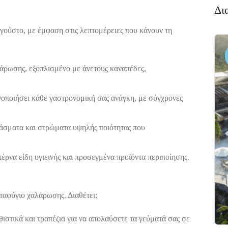
Δι
 γούστο, με έμφαση στις λεπτομέρειες που κάνουν τη
Διαμονή,
4.6
Premium
(338)
Ξενοδοχεία
Πακέτο
λάρωσης, εξοπλισμένο με άνετους καναπέδες,
Brown
Beach
νοποιήσει κάθε γαστρονομική σας ανάγκη, με σύγχρονες
Resort
Ξηρόβρυση,
άσματα και στρώματα υψηλής ποιότητας που
5
Χαλκίδα 341
00
έρνα είδη υγιεινής και προσεγμένα προϊόντα περιποίησης.
αταφύγιο χαλάρωσης. Διαθέτει:
ιστικά και τραπέζια για να απολαύσετε τα γεύματά σας σε