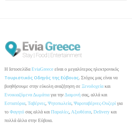
H Ιστοσελίδα
EviaGreece
είναι ο μεγαλύτερος ηλεκτρονικός
Τουριστικός Οδηγός της Εύβοιας
. Στόχος μας είναι να
βοηθήσουμε στην εύκολη αναζήτηση σε
Ξενοδοχεία
και
Ενοικιαζόμενα Δωμάτια
για την
Διαμονή
σας, αλλά και
Εστιατόρια
,
Ταβέρνες
,
Ψητοπωλεία
,
Ψαροταβέρνες-Ουζερί
για
το
Φαγητό
σας αλλά και
Παραλίες
,
Αξιοθέατα
,
Delivery
και
πολλά άλλα στην Εύβοια.