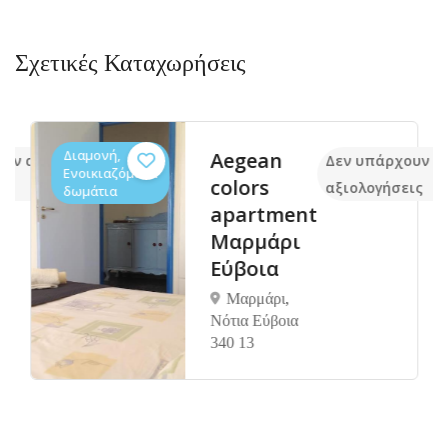
Σχετικές Καταχωρήσεις
Διαμονή,
Aegean
ουν ακόμα
Δεν υπάρχουν α
Ενοικιαζόμενα
colors
ις
αξιολογήσεις
δωμάτια
apartment
Μαρμάρι
Εύβοια
Μαρμάρι,
Νότια Εύβοια
340 13