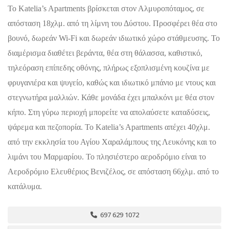
Το Katelia’s Apartments βρίσκεται στον Αλμυροπόταμος, σε
απόσταση 18χλμ. από τη λίμνη του Δύστου. Προσφέρει θέα στο
βουνό, δωρεάν Wi-Fi και δωρεάν ιδιωτικό χώρο στάθμευσης. Το
διαμέρισμα διαθέτει βεράντα, θέα στη θάλασσα, καθιστικό,
τηλεόραση επίπεδης οθόνης, πλήρως εξοπλισμένη κουζίνα με
φρυγανιέρα και ψυγείο, καθώς και ιδιωτικό μπάνιο με ντους και
στεγνωτήρα μαλλιών. Κάθε μονάδα έχει μπαλκόνι με θέα στον
κήπο. Στη γύρω περιοχή μπορείτε να απολαύσετε καταδύσεις,
ψάρεμα και πεζοπορία. Το Katelia’s Apartments απέχει 40χλμ.
από την εκκλησία του Αγίου Χαραλάμπους της Λευκόνης και το
λιμάνι του Μαρμαρίου. Το πλησιέστερο αεροδρόμιο είναι το
Αεροδρόμιο Ελευθέριος Βενιζέλος, σε απόσταση 66χλμ. από το
κατάλυμα.
697 629 1072