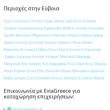
Περιοχές στην Εύβοια
Άγιοι Απόστολοι Πετριές
Άγιος Μηνάς
Αγία Άννα
Αιδηψός
Αλιβέρι
Αλμυροπόταμος
Αμάρυνθος-Βάθεια
Αυλίδα
Αυλωνάρι
Αχλάδι
Βασιλικά (Ψαροπούλι)
Βασιλικό
Βόρεια Εύβοια
Δάφνη
Δροσιά
Δύστος
Ελληνικά
Ερέτρια
Ζάρακες
Ήλια
Ιστιαία
Κάρυστος
Κεντρική Εύβοια
Κύμη
Λίμνη
Λευκαντί
Λιμνιώνας
Λιχάδα
Λουκίσια
Λουτρά Αιδηψού
Μαντούδι
Μαρμάρι
Μουρτερή
Νέα Αρτάκη
Νέα Λάμψακος
Νέα Στύρα
Νέος Πύργος
Νότια Εύβοια
Πευκί
Πήλι
Πολιτικά
Πόρτο Μπούφαλο
Προκόπι
Ροβιές
Σκύρος
Στενή
Σηπιάδα
Φύλλα
Χαλκίδα
Χιλιαδού
Ψαχνά
Επικοινωνία με EviaGreece για
καταχώρηση επιχειρήσεων:
info@eviagreece.gr