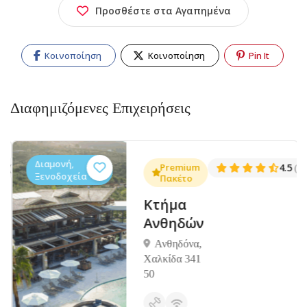
Προσθέστε στα Αγαπημένα
Κοινοποίηση
Κοινοποίηση
Pin It
Διαφημιζόμενες Επιχειρήσεις
Διαμονή,
.3
Premium
4.5
(1381)
(14
Ξενοδοχεία
Πακέτο
Κτήμα
Ανθηδών
Ανθηδόνα,
Χαλκίδα 341
50