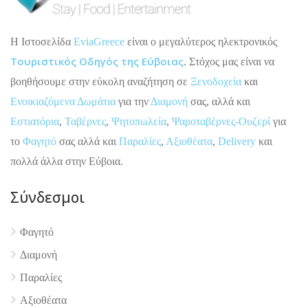
H Ιστοσελίδα
EviaGreece
είναι ο μεγαλύτερος ηλεκτρονικός
Τουριστικός Οδηγός της Εύβοιας
. Στόχος μας είναι να
βοηθήσουμε στην εύκολη αναζήτηση σε
Ξενοδοχεία
και
Ενοικιαζόμενα Δωμάτια
για την
Διαμονή
σας, αλλά και
Εστιατόρια
,
Ταβέρνες
,
Ψητοπωλεία
,
Ψαροταβέρνες-Ουζερί
για
το
Φαγητό
σας αλλά και
Παραλίες
,
Αξιοθέατα
,
Delivery
και
πολλά άλλα στην Εύβοια.
Σύνδεσμοι
Φαγητό
Διαμονή
4.9
Παραλίες
Αξιοθέατα