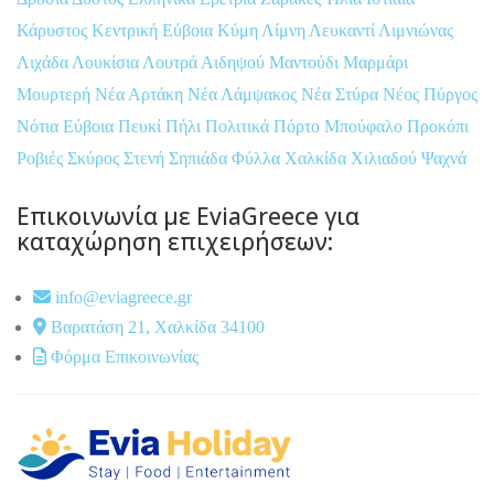
Κάρυστος
Κεντρική Εύβοια
Κύμη
Λίμνη
Λευκαντί
Λιμνιώνας
Λιχάδα
Λουκίσια
Λουτρά Αιδηψού
Μαντούδι
Μαρμάρι
Μουρτερή
Νέα Αρτάκη
Νέα Λάμψακος
Νέα Στύρα
Νέος Πύργος
Νότια Εύβοια
Πευκί
Πήλι
Πολιτικά
Πόρτο Μπούφαλο
Προκόπι
Ροβιές
Σκύρος
Στενή
Σηπιάδα
Φύλλα
Χαλκίδα
Χιλιαδού
Ψαχνά
Επικοινωνία με EviaGreece για
καταχώρηση επιχειρήσεων:
info@eviagreece.gr
Βαρατάση 21, Χαλκίδα 34100
Φόρμα Επικοινωνίας