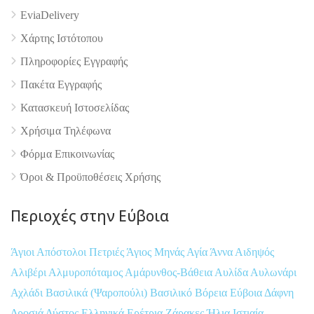
EviaDelivery
Χάρτης Ιστότοπου
Πληροφορίες Εγγραφής
Πακέτα Εγγραφής
Κατασκευή Ιστοσελίδας
Χρήσιμα Τηλέφωνα
Φόρμα Επικοινωνίας
Όροι & Προϋποθέσεις Xρήσης
Περιοχές στην Εύβοια
Άγιοι Απόστολοι Πετριές
Άγιος Μηνάς
Αγία Άννα
Αιδηψός
Αλιβέρι
Αλμυροπόταμος
Αμάρυνθος-Βάθεια
Αυλίδα
Αυλωνάρι
Αχλάδι
Βασιλικά (Ψαροπούλι)
Βασιλικό
Βόρεια Εύβοια
Δάφνη
Δροσιά
Δύστος
Ελληνικά
Ερέτρια
Ζάρακες
Ήλια
Ιστιαία