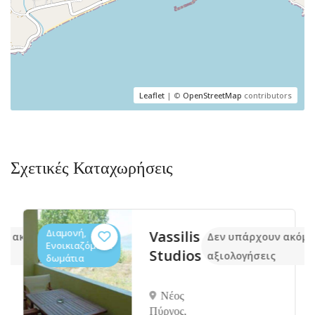
Leaflet
| ©
OpenStreetMap
contributors
Σχετικές Καταχωρήσεις
Διαμονή,
Vassilis
υν ακόμα
Δεν υπάρχουν ακόμα
Ενοικιαζόμενα
Studios
ς
αξιολογήσεις
δωμάτια
Νέος
Πύργος,