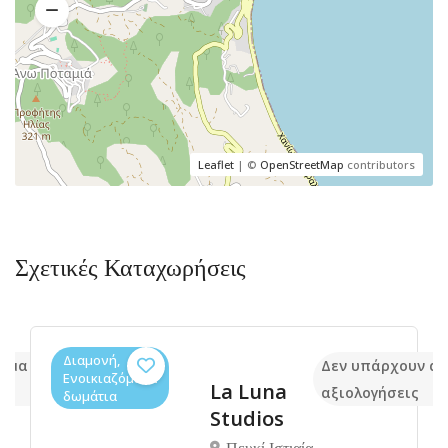
Leaflet
| ©
OpenStreetMap
contributors
Σχετικές Καταχωρήσεις
Διαμονή,
κόμα
Δεν υπάρχουν α
Ενοικιαζόμενα
La Luna
αξιολογήσεις
δωμάτια
Studios