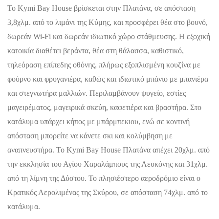
Το Kymi Bay House βρίσκεται στην Πλατάνα, σε απόσταση
3,8χλμ. από το λιμάνι της Κύμης, και προσφέρει θέα στο βουνό,
δωρεάν Wi-Fi και δωρεάν ιδιωτικό χώρο στάθμευσης. Η εξοχική
κατοικία διαθέτει βεράντα, θέα στη θάλασσα, καθιστικό,
τηλεόραση επίπεδης οθόνης, πλήρως εξοπλισμένη κουζίνα με
φούρνο και φρυγανιέρα, καθώς και ιδιωτικό μπάνιο με μπανιέρα
και στεγνωτήρα μαλλιών. Περιλαμβάνουν ψυγείο, εστίες
μαγειρέματος, μαγειρικά σκεύη, καφετιέρα και βραστήρα. Στο
κατάλυμα υπάρχει κήπος με μπάρμπεκιου, ενώ σε κοντινή
απόσταση μπορείτε να κάνετε σκι και κολύμβηση με
αναπνευστήρα. Το Kymi Bay House Πλατάνα απέχει 20χλμ. από
την εκκλησία του Αγίου Χαραλάμπους της Λευκόνης και 31χλμ.
από τη λίμνη της Δύστου. Το πλησιέστερο αεροδρόμιο είναι ο
Κρατικός Αερολιμένας της Σκύρου, σε απόσταση 74χλμ. από το
κατάλυμα.