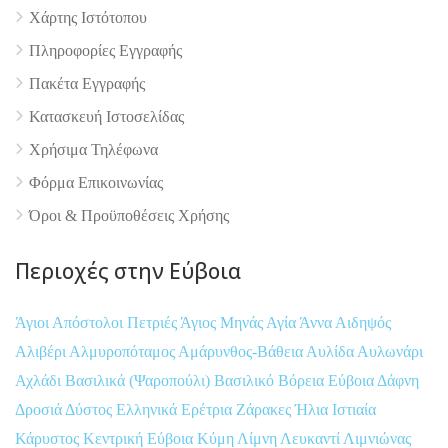
Χάρτης Ιστότοπου
Πληροφορίες Εγγραφής
Πακέτα Εγγραφής
Κατασκευή Ιστοσελίδας
Χρήσιμα Τηλέφωνα
Φόρμα Επικοινωνίας
Όροι & Προϋποθέσεις Xρήσης
Περιοχές στην Εύβοια
Άγιοι Απόστολοι Πετριές
Άγιος Μηνάς
Αγία Άννα
Αιδηψός
Αλιβέρι
Αλμυροπόταμος
Αμάρυνθος-Βάθεια
Αυλίδα
Αυλωνάρι
Αχλάδι
Βασιλικά (Ψαροπούλι)
Βασιλικό
Βόρεια Εύβοια
Δάφνη
Δροσιά
Δύστος
Ελληνικά
Ερέτρια
Ζάρακες
Ήλια
Ιστιαία
Κάρυστος
Κεντρική Εύβοια
Κύμη
Λίμνη
Λευκαντί
Λιμνιώνας