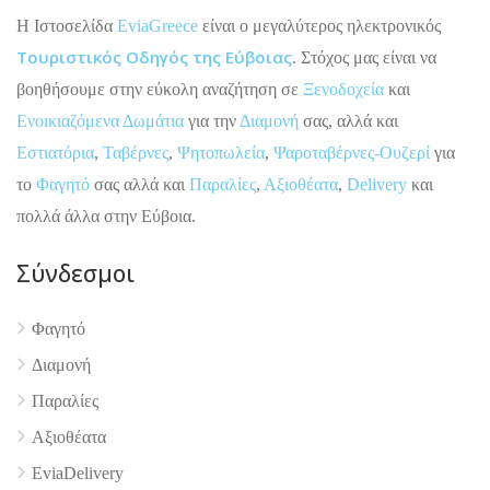
H Ιστοσελίδα
EviaGreece
είναι ο μεγαλύτερος ηλεκτρονικός
Τουριστικός Οδηγός της Εύβοιας
. Στόχος μας είναι να
βοηθήσουμε στην εύκολη αναζήτηση σε
Ξενοδοχεία
και
Ενοικιαζόμενα Δωμάτια
για την
Διαμονή
σας, αλλά και
Εστιατόρια
,
Ταβέρνες
,
Ψητοπωλεία
,
Ψαροταβέρνες-Ουζερί
για
το
Φαγητό
σας αλλά και
Παραλίες
,
Αξιοθέατα
,
Delivery
και
πολλά άλλα στην Εύβοια.
Σύνδεσμοι
Φαγητό
4.9
Διαμονή
Παραλίες
Αξιοθέατα
EviaDelivery