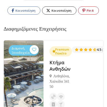
Κοινοποίηση
Κοινοποίηση
Pin It
Διαφημιζόμενες Επιχειρήσεις
Διαμονή,
.3
Premium
4.5
(1381)
(14
Ξενοδοχεία
Πακέτο
Κτήμα
Ανθηδών
Ανθηδόνα,
Χαλκίδα 341
50