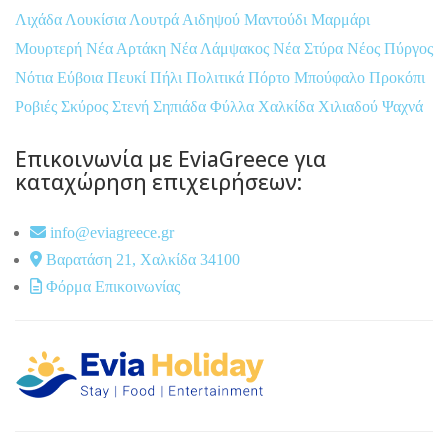
Λιχάδα
Λουκίσια
Λουτρά Αιδηψού
Μαντούδι
Μαρμάρι
Μουρτερή
Νέα Αρτάκη
Νέα Λάμψακος
Νέα Στύρα
Νέος Πύργος
Νότια Εύβοια
Πευκί
Πήλι
Πολιτικά
Πόρτο Μπούφαλο
Προκόπι
Ροβιές
Σκύρος
Στενή
Σηπιάδα
Φύλλα
Χαλκίδα
Χιλιαδού
Ψαχνά
Επικοινωνία με EviaGreece για
καταχώρηση επιχειρήσεων:
info@eviagreece.gr
Βαρατάση 21, Χαλκίδα 34100
Φόρμα Επικοινωνίας