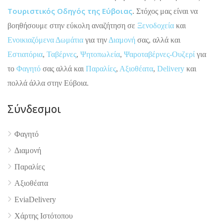
Τουριστικός Οδηγός της Εύβοιας
. Στόχος μας είναι να
βοηθήσουμε στην εύκολη αναζήτηση σε
Ξενοδοχεία
και
Ενοικιαζόμενα Δωμάτια
για την
Διαμονή
σας, αλλά και
Εστιατόρια
,
Ταβέρνες
,
Ψητοπωλεία
,
Ψαροταβέρνες-Ουζερί
για
το
Φαγητό
σας αλλά και
Παραλίες
,
Αξιοθέατα
,
Delivery
και
πολλά άλλα στην Εύβοια.
Σύνδεσμοι
Φαγητό
Διαμονή
Παραλίες
4.9
Αξιοθέατα
EviaDelivery
Χάρτης Ιστότοπου