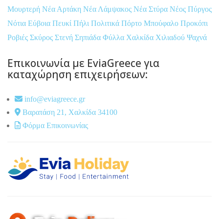
Μουρτερή
Νέα Αρτάκη
Νέα Λάμψακος
Νέα Στύρα
Νέος Πύργος
Νότια Εύβοια
Πευκί
Πήλι
Πολιτικά
Πόρτο Μπούφαλο
Προκόπι
Ροβιές
Σκύρος
Στενή
Σηπιάδα
Φύλλα
Χαλκίδα
Χιλιαδού
Ψαχνά
Επικοινωνία με EviaGreece για
καταχώρηση επιχειρήσεων:
info@eviagreece.gr
Βαρατάση 21, Χαλκίδα 34100
Φόρμα Επικοινωνίας