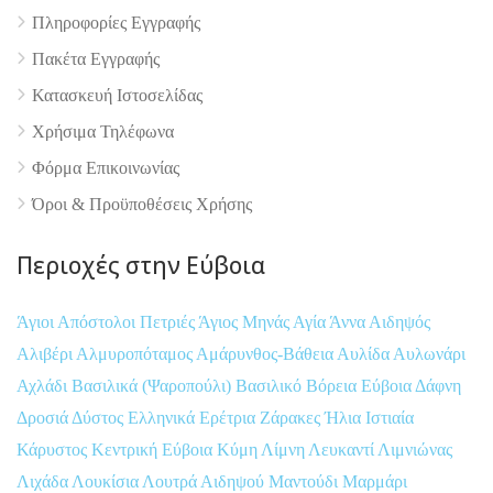
Πληροφορίες Εγγραφής
Πακέτα Εγγραφής
Κατασκευή Ιστοσελίδας
Χρήσιμα Τηλέφωνα
Φόρμα Επικοινωνίας
Όροι & Προϋποθέσεις Xρήσης
Περιοχές στην Εύβοια
Άγιοι Απόστολοι Πετριές
Άγιος Μηνάς
Αγία Άννα
Αιδηψός
Αλιβέρι
Αλμυροπόταμος
Αμάρυνθος-Βάθεια
Αυλίδα
Αυλωνάρι
Αχλάδι
Βασιλικά (Ψαροπούλι)
Βασιλικό
Βόρεια Εύβοια
Δάφνη
Δροσιά
Δύστος
Ελληνικά
Ερέτρια
Ζάρακες
Ήλια
Ιστιαία
Κάρυστος
Κεντρική Εύβοια
Κύμη
Λίμνη
Λευκαντί
Λιμνιώνας
Λιχάδα
Λουκίσια
Λουτρά Αιδηψού
Μαντούδι
Μαρμάρι