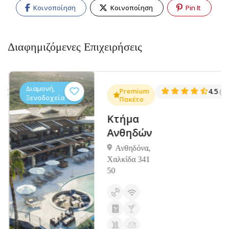
Κοινοποίηση
Κοινοποίηση
Pin It
Διαφημιζόμενες Επιχειρήσεις
Διαμονή,
.3
Premium
4.5
(1381)
(14
Ξενοδοχεία
Πακέτο
Κτήμα
Ανθηδών
Ανθηδόνα,
Χαλκίδα 341
50