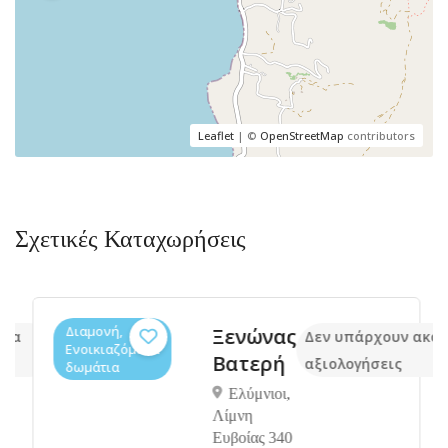
Leaflet
| ©
OpenStreetMap
contributors
Σχετικές Καταχωρήσεις
Διαμονή,
Ξενώνας
όμα
Δεν υπάρχουν ακόμ
Ενοικιαζόμενα
Βατερή
αξιολογήσεις
δωμάτια
Ελύμνιοι,
Λίμνη
Ευβοίας 340