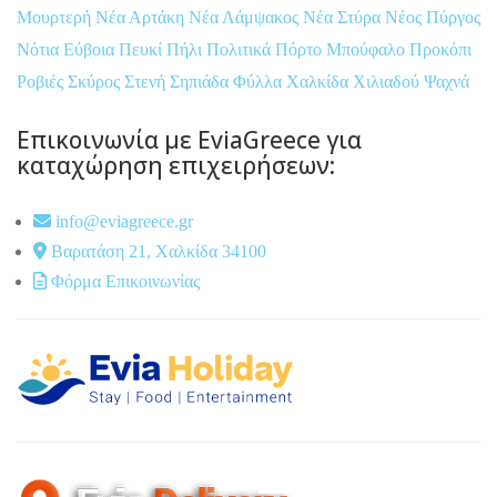
Μουρτερή
Νέα Αρτάκη
Νέα Λάμψακος
Νέα Στύρα
Νέος Πύργος
Νότια Εύβοια
Πευκί
Πήλι
Πολιτικά
Πόρτο Μπούφαλο
Προκόπι
Ροβιές
Σκύρος
Στενή
Σηπιάδα
Φύλλα
Χαλκίδα
Χιλιαδού
Ψαχνά
Επικοινωνία με EviaGreece για
καταχώρηση επιχειρήσεων:
info@eviagreece.gr
Βαρατάση 21, Χαλκίδα 34100
Φόρμα Επικοινωνίας