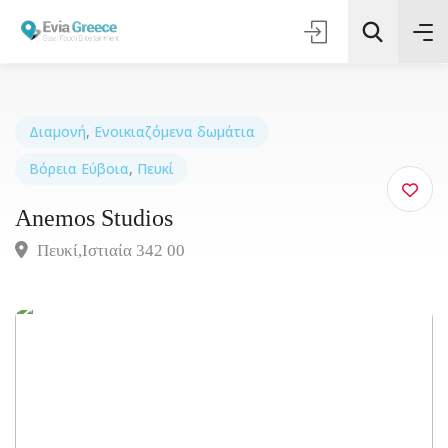
Διαμονή
,
Ενοικιαζόμενα δωμάτια
Βόρεια Εύβοια
,
Πευκί
Τοποθεσία
Anemos Studios
Όλες οι Κατηγορίες
Πευκί,Ιστιαία 342 00
Αναζήτηση