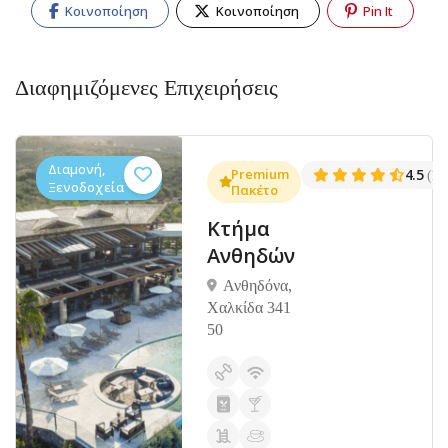
Κοινοποίηση
Κοινοποίηση
Pin It
Διαφημιζόμενες Επιχειρήσεις
Διαμονή,
.3
Premium
4.5
(1381)
(14
Ξενοδοχεία
Πακέτο
Κτήμα
Ανθηδών
Ανθηδόνα,
Χαλκίδα 341
50