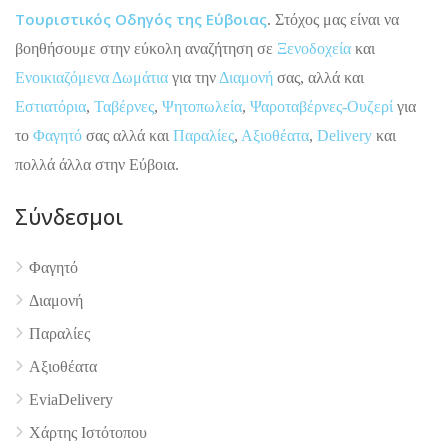
Τουριστικός Οδηγός της Εύβοιας
. Στόχος μας είναι να
βοηθήσουμε στην εύκολη αναζήτηση σε
Ξενοδοχεία
και
Ενοικιαζόμενα Δωμάτια
για την
Διαμονή
σας, αλλά και
Εστιατόρια
,
Ταβέρνες
,
Ψητοπωλεία
,
Ψαροταβέρνες-Ουζερί
για
το
Φαγητό
σας αλλά και
Παραλίες
,
Αξιοθέατα
,
Delivery
και
πολλά άλλα στην Εύβοια.
Σύνδεσμοι
Φαγητό
Διαμονή
Παραλίες
4.9
Αξιοθέατα
EviaDelivery
Χάρτης Ιστότοπου