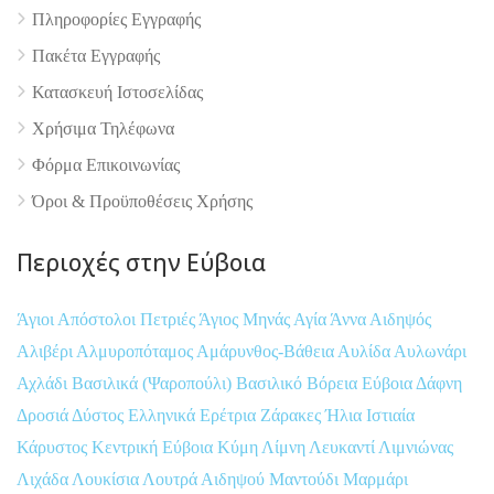
Πληροφορίες Εγγραφής
Πακέτα Εγγραφής
Κατασκευή Ιστοσελίδας
Χρήσιμα Τηλέφωνα
Φόρμα Επικοινωνίας
Όροι & Προϋποθέσεις Xρήσης
Περιοχές στην Εύβοια
Άγιοι Απόστολοι Πετριές
Άγιος Μηνάς
Αγία Άννα
Αιδηψός
Αλιβέρι
Αλμυροπόταμος
Αμάρυνθος-Βάθεια
Αυλίδα
Αυλωνάρι
Αχλάδι
Βασιλικά (Ψαροπούλι)
Βασιλικό
Βόρεια Εύβοια
Δάφνη
Δροσιά
Δύστος
Ελληνικά
Ερέτρια
Ζάρακες
Ήλια
Ιστιαία
Κάρυστος
Κεντρική Εύβοια
Κύμη
Λίμνη
Λευκαντί
Λιμνιώνας
Λιχάδα
Λουκίσια
Λουτρά Αιδηψού
Μαντούδι
Μαρμάρι