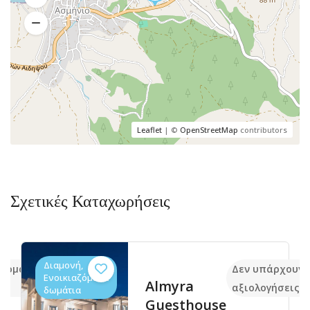
Leaflet
| ©
OpenStreetMap
contributors
Σχετικές Καταχωρήσεις
Διαμονή,
ακόμα
Δεν υπάρχουν 
Ενοικιαζόμενα
Almyra
αξιολογήσεις
δωμάτια
Guesthouse