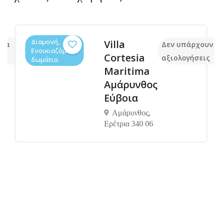
Διαμονή,
Villa
όμα
Δεν υπάρχουν α
Ενοικιαζόμενα
Cortesia
αξιολογήσεις
δωμάτια
Maritima
Αμάρυνθος
Εύβοια
Αμάρυνθος,
Ερέτρια 340 06