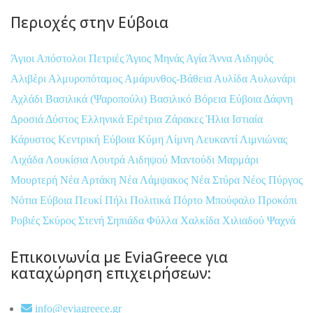
Περιοχές στην Εύβοια
Άγιοι Απόστολοι Πετριές
Άγιος Μηνάς
Αγία Άννα
Αιδηψός
Αλιβέρι
Αλμυροπόταμος
Αμάρυνθος-Βάθεια
Αυλίδα
Αυλωνάρι
Αχλάδι
Βασιλικά (Ψαροπούλι)
Βασιλικό
Βόρεια Εύβοια
Δάφνη
Δροσιά
Δύστος
Ελληνικά
Ερέτρια
Ζάρακες
Ήλια
Ιστιαία
Κάρυστος
Κεντρική Εύβοια
Κύμη
Λίμνη
Λευκαντί
Λιμνιώνας
Λιχάδα
Λουκίσια
Λουτρά Αιδηψού
Μαντούδι
Μαρμάρι
Μουρτερή
Νέα Αρτάκη
Νέα Λάμψακος
Νέα Στύρα
Νέος Πύργος
Νότια Εύβοια
Πευκί
Πήλι
Πολιτικά
Πόρτο Μπούφαλο
Προκόπι
Ροβιές
Σκύρος
Στενή
Σηπιάδα
Φύλλα
Χαλκίδα
Χιλιαδού
Ψαχνά
Επικοινωνία με EviaGreece για
καταχώρηση επιχειρήσεων:
info@eviagreece.gr