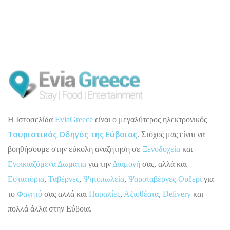
H Ιστοσελίδα
EviaGreece
είναι ο μεγαλύτερος ηλεκτρονικός
Τουριστικός Οδηγός της Εύβοιας
. Στόχος μας είναι να
βοηθήσουμε στην εύκολη αναζήτηση σε
Ξενοδοχεία
και
Ενοικιαζόμενα Δωμάτια
για την
Διαμονή
σας, αλλά και
Εστιατόρια
,
Ταβέρνες
,
Ψητοπωλεία
,
Ψαροταβέρνες-Ουζερί
για
το
Φαγητό
σας αλλά και
Παραλίες
,
Αξιοθέατα
,
Delivery
και
πολλά άλλα στην Εύβοια.