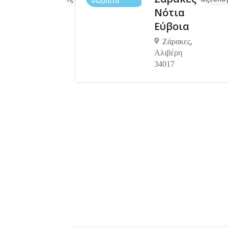
δωμάτια
Νότια
κη
Εύβοια
ρική
Ζάρακες,
ια
Αλιβέρη
34017
,
α 346