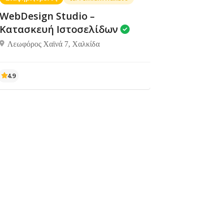
δωμάτια
δωμάτια
WebDesign Studio –
Ροβιές,Μαντουδίου
340 05
Κατασκευή Ιστοσελίδων
Λεωφόρος Χαϊνά 7, Χαλκίδα