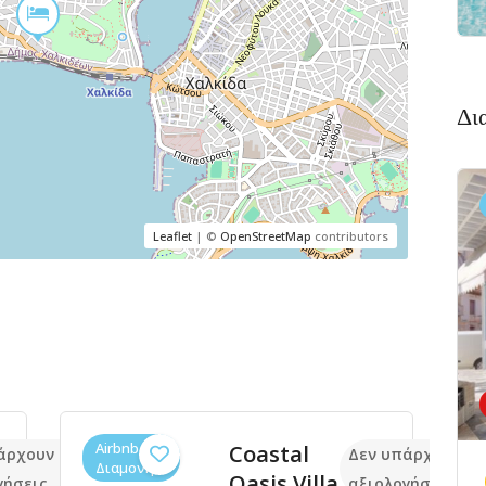
Δι
Leaflet
| ©
OpenStreetMap
contributors
Airbnb,
Coastal
άρχουν ακόμα
Δεν υπάρχουν α
Διαμονή
Oasis Villa
γήσεις
αξιολογήσεις