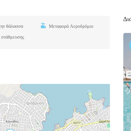
Δι
την θάλασσα
Μεταφορά Αεροδρόμιο
 στάθμευσης
Διαμονή,
Πακέτο
Premium
Ξενοδοχεία
Πακέτο
αλκιδα
Kaminos
αι
Resort
 Xαλκίδα
Λίμνη,
Βόρεια
Εύβοια 340 05