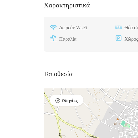
Χαρακτηριστικά
Δωρεάν Wi-Fi
Θέα σ
Παραλία
Χώρος
Bar, Club,
Premium 
Διασκέδαση,
Εστιατόρια
Raval Χ
Καραολή κ
Τοποθεσία
Δημητρίου 1,
Οδηγίες