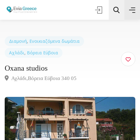
Διαμονή
,
Ενοικιαζόμενα δωμάτια
Αχλάδι
,
Βόρεια Εύβοια
Τοποθεσία
Oxana studios
Όλες οι Κατηγορίες
Αχλάδι,Βόρεια Eύβοια 340 05
Αναζήτηση