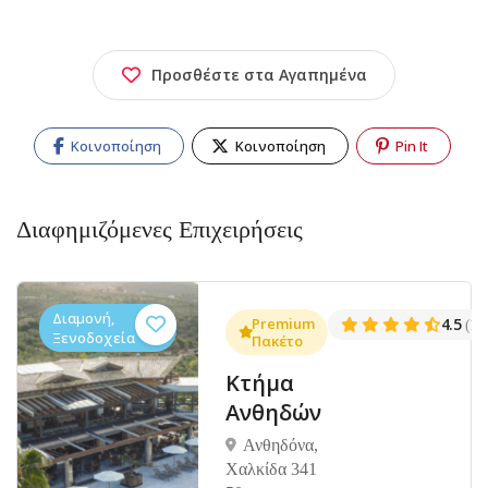
Προσθέστε στα Αγαπημένα
Κοινοποίηση
Κοινοποίηση
Pin It
Διαφημιζόμενες Επιχειρήσεις
Διαμονή,
.3
Premium
4.5
(1381)
(14
Ξενοδοχεία
Πακέτο
Κτήμα
Ανθηδών
Ανθηδόνα,
Χαλκίδα 341