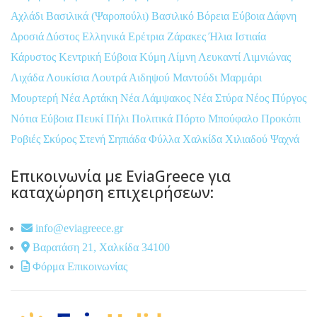
Αχλάδι
Βασιλικά (Ψαροπούλι)
Βασιλικό
Βόρεια Εύβοια
Δάφνη
Δροσιά
Δύστος
Ελληνικά
Ερέτρια
Ζάρακες
Ήλια
Ιστιαία
Κάρυστος
Κεντρική Εύβοια
Κύμη
Λίμνη
Λευκαντί
Λιμνιώνας
Λιχάδα
Λουκίσια
Λουτρά Αιδηψού
Μαντούδι
Μαρμάρι
Μουρτερή
Νέα Αρτάκη
Νέα Λάμψακος
Νέα Στύρα
Νέος Πύργος
Νότια Εύβοια
Πευκί
Πήλι
Πολιτικά
Πόρτο Μπούφαλο
Προκόπι
Ροβιές
Σκύρος
Στενή
Σηπιάδα
Φύλλα
Χαλκίδα
Χιλιαδού
Ψαχνά
Επικοινωνία με EviaGreece για
καταχώρηση επιχειρήσεων:
info@eviagreece.gr
Βαρατάση 21, Χαλκίδα 34100
Φόρμα Επικοινωνίας