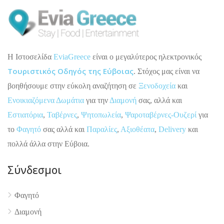
H Ιστοσελίδα
EviaGreece
είναι ο μεγαλύτερος ηλεκτρονικός
Τουριστικός Οδηγός της Εύβοιας
. Στόχος μας είναι να
βοηθήσουμε στην εύκολη αναζήτηση σε
Ξενοδοχεία
και
Ενοικιαζόμενα Δωμάτια
για την
Διαμονή
σας, αλλά και
Εστιατόρια
,
Ταβέρνες
,
Ψητοπωλεία
,
Ψαροταβέρνες-Ουζερί
για
το
Φαγητό
σας αλλά και
Παραλίες
,
Αξιοθέατα
,
Delivery
και
πολλά άλλα στην Εύβοια.
Σύνδεσμοι
4.9
Φαγητό
Διαμονή