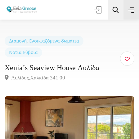
Διαμονή
,
Ενοικιαζόμενα δωμάτια
Νότια Εύβοια
Τοποθεσία
Xenia’s Seaview House Αυλίδα
Όλες οι Κατηγορίες
Αυλίδος,Χαλκίδα 341 00
Αναζήτηση