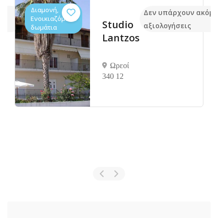
Διαμονή,
μα
Δεν υπάρχουν ακόμ
Ενοικιαζόμενα
Studio
αξιολογήσεις
δωμάτια
Lantzos
Ωρεοί
340 12