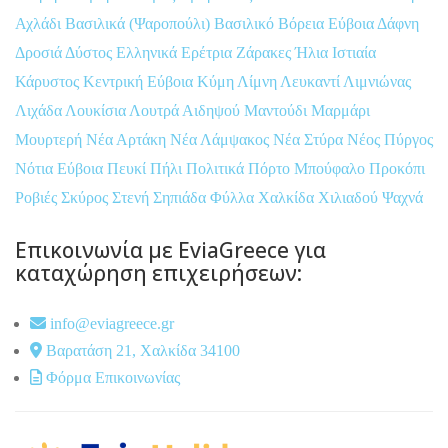
Αχλάδι
Βασιλικά (Ψαροπούλι)
Βασιλικό
Βόρεια Εύβοια
Δάφνη
Δροσιά
Δύστος
Ελληνικά
Ερέτρια
Ζάρακες
Ήλια
Ιστιαία
Κάρυστος
Κεντρική Εύβοια
Κύμη
Λίμνη
Λευκαντί
Λιμνιώνας
Λιχάδα
Λουκίσια
Λουτρά Αιδηψού
Μαντούδι
Μαρμάρι
Μουρτερή
Νέα Αρτάκη
Νέα Λάμψακος
Νέα Στύρα
Νέος Πύργος
Νότια Εύβοια
Πευκί
Πήλι
Πολιτικά
Πόρτο Μπούφαλο
Προκόπι
Ροβιές
Σκύρος
Στενή
Σηπιάδα
Φύλλα
Χαλκίδα
Χιλιαδού
Ψαχνά
Επικοινωνία με EviaGreece για
καταχώρηση επιχειρήσεων:
info@eviagreece.gr
Βαρατάση 21, Χαλκίδα 34100
Φόρμα Επικοινωνίας