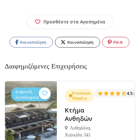
Προσθέστε στα Αγαπημένα
Κοινοποίηση
Κοινοποίηση
Pin It
Διαφημιζόμενες Επιχειρήσεις
Διαμονή,
.3
Premium
4.5
(1381)
(14
Ξενοδοχεία
Πακέτο
Κτήμα
Ανθηδών
Ανθηδόνα,
Χαλκίδα 341