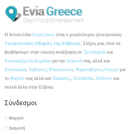
H Ιστοσελίδα
EviaGreece
είναι ο μεγαλύτερος ηλεκτρονικός
Τουριστικός Οδηγός της Εύβοιας
. Στόχος μας είναι να
βοηθήσουμε στην εύκολη αναζήτηση σε
Ξενοδοχεία
και
Ενοικιαζόμενα Δωμάτια
για την
Διαμονή
σας, αλλά και
Εστιατόρια
,
Ταβέρνες
,
Ψητοπωλεία
,
Ψαροταβέρνες-Ουζερί
για
το
Φαγητό
σας αλλά και
Παραλίες
,
Αξιοθέατα
,
Delivery
και
πολλά άλλα στην Εύβοια.
Σύνδεσμοι
Φαγητό
Διαμονή
4.9