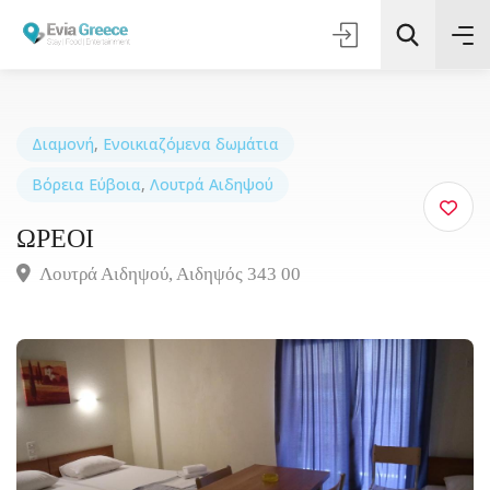
Διαμονή
,
Ενοικιαζόμενα δωμάτια
Βόρεια Εύβοια
,
Λουτρά Αιδηψού
Τοποθεσία
ΩΡΕΟΙ
Όλες οι Κατηγορίες
Λουτρά Αιδηψού, Αιδηψός 343 00
Αναζήτηση