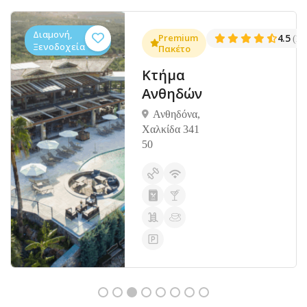
Διαμονή,
.3
Premium
4.5
(1381)
(14
Ξενοδοχεία
Πακέτο
Κτήμα
Ανθηδών
Ανθηδόνα,
Χαλκίδα 341
50