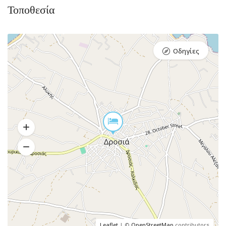
Τοποθεσία
Οδηγίες
Leaflet
| ©
OpenStreetMap
contributors