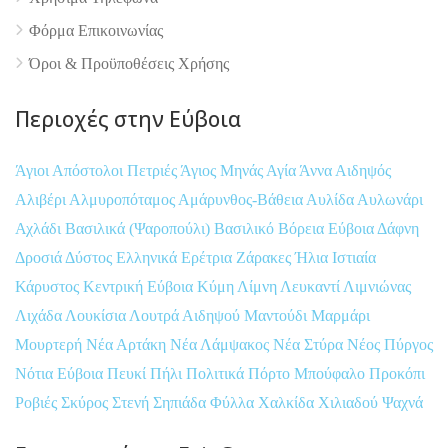
Φόρμα Επικοινωνίας
Όροι & Προϋποθέσεις Xρήσης
Περιοχές στην Εύβοια
Άγιοι Απόστολοι Πετριές
Άγιος Μηνάς
Αγία Άννα
Αιδηψός
Αλιβέρι
Αλμυροπόταμος
Αμάρυνθος-Βάθεια
Αυλίδα
Αυλωνάρι
Αχλάδι
Βασιλικά (Ψαροπούλι)
Βασιλικό
Βόρεια Εύβοια
Δάφνη
Δροσιά
Δύστος
Ελληνικά
Ερέτρια
Ζάρακες
Ήλια
Ιστιαία
Κάρυστος
Κεντρική Εύβοια
Κύμη
Λίμνη
Λευκαντί
Λιμνιώνας
Λιχάδα
Λουκίσια
Λουτρά Αιδηψού
Μαντούδι
Μαρμάρι
Μουρτερή
Νέα Αρτάκη
Νέα Λάμψακος
Νέα Στύρα
Νέος Πύργος
Νότια Εύβοια
Πευκί
Πήλι
Πολιτικά
Πόρτο Μπούφαλο
Προκόπι
Ροβιές
Σκύρος
Στενή
Σηπιάδα
Φύλλα
Χαλκίδα
Χιλιαδού
Ψαχνά