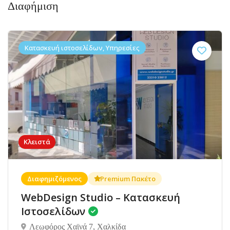
Διαφήμιση
Κατασκευή ιστοσελίδων, Υπηρεσίες
Κλειστά
Διαφημιζόμενος
Premium Πακέτο
WebDesign Studio – Κατασκευή
Ιστοσελίδων
Λεωφόρος Χαϊνά 7, Χαλκίδα