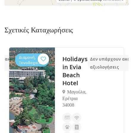
Σχετικές Καταχωρήσεις
Διαμονή,
Holidays
υν ακόμα
Δεν υπάρχουν ακό
Ξενοδοχεία
in Evia
ς
αξιολογήσεις
Beach
Hotel
Μαγούλα,
Ερέτρια
34008