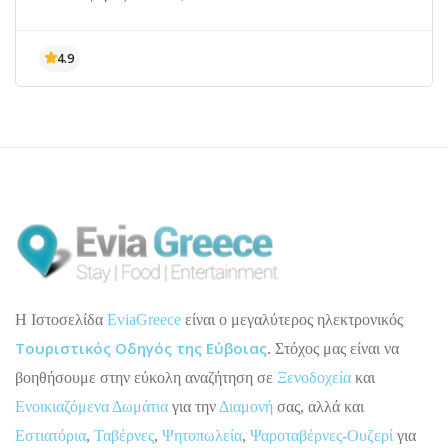
H Ιστοσελίδα
EviaGreece
είναι ο μεγαλύτερος ηλεκτρονικός
Τουριστικός Οδηγός της Εύβοιας
. Στόχος μας είναι να
βοηθήσουμε στην εύκολη αναζήτηση σε
Ξενοδοχεία
και
Ενοικιαζόμενα Δωμάτια
για την
Διαμονή
σας, αλλά και
Εστιατόρια
,
Ταβέρνες
,
Ψητοπωλεία
,
Ψαροταβέρνες-Ουζερί
για