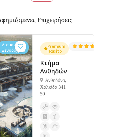
αφημιζόμενες Επιχειρήσεις
Διαμονή,
Διαμονή,
4.3
Premium
4.5
(1381)
(1427)
Ξενοδοχεία
Ξενοδοχεία
Πακέτο
Κτήμα
Ανθηδών
Ανθηδόνα,
Χαλκίδα 341
50