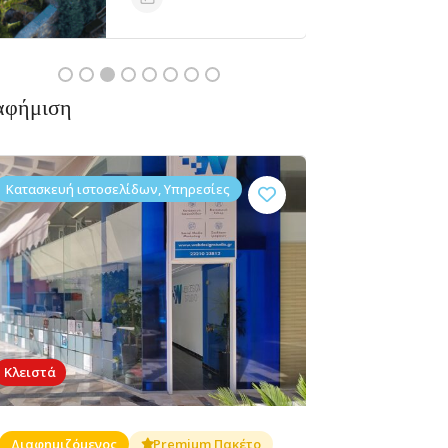
Κλειστά
αφήμιση
Κατασκευή ιστοσελίδων, Υπηρεσίες
Κλειστά
Διαφημιζόμενος
Premium Πακέτο