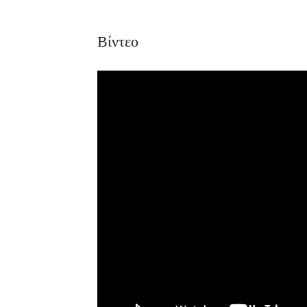
Βίντεο
Διαμονή,
Premium Πακέτο
Premium
Ξενοδοχεία
Πακέτο
Raval Χαλκιδα
Kaminos
Καραολή και
Resort
Δημητρίου 1, Xαλκίδα
Λίμνη,
Βόρεια
Εύβοια 340 0