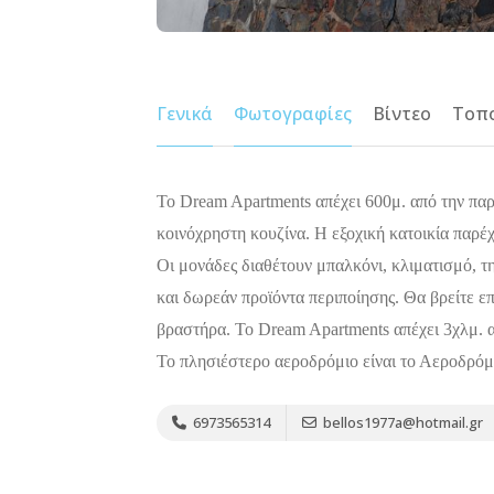
Γενικά
Φωτογραφίες
Βίντεο
Τοπ
Το Dream Apartments απέχει 600μ. από την παρ
κοινόχρηστη κουζίνα. Η εξοχική κατοικία παρέ
Οι μονάδες διαθέτουν μπαλκόνι, κλιματισμό, τ
και δωρεάν προϊόντα περιποίησης. Θα βρείτε επ
βραστήρα. Το Dream Apartments απέχει 3χλμ. α
Το πλησιέστερο αεροδρόμιο είναι το Αεροδρόμ
6973565314
bellos1977a@hotmail.gr