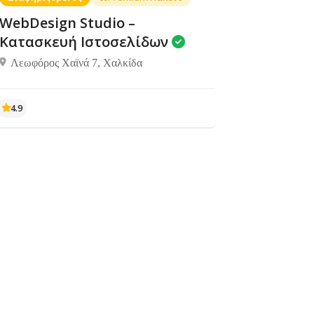
WebDesign Studio –
Κατασκευή Ιστοσελίδων
Λεωφόρος Χαϊνά 7, Χαλκίδα
Διαμονή,
Διαμονή,
Angel
μα
Δεν υπάρχουν ακόμα
Ενοικιαζόμενα
Ενοικιαζόμενα
House
αξιολογήσεις
δωμάτια
δωμάτια
Παραλία
Αλυκές,
Δροσιά
341 00