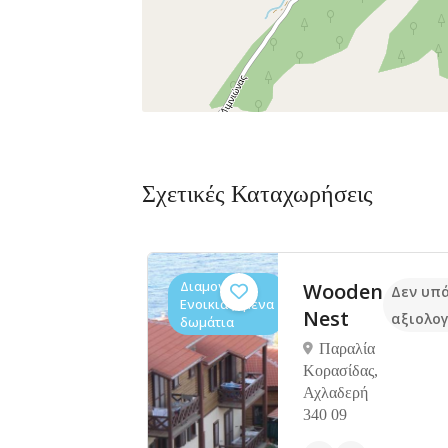
Σχετικές Καταχωρήσεις
Διαμονή,
Wooden
mium
4.3
Δεν υπ
Ενοικιαζόμενα
έτο
Nest
αξιολογ
δωμάτια
n
Παραλία
h
Κορασίδας,
Αχλαδερή
rt
340 09
βρυση,