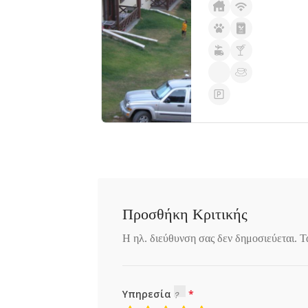
α 341
Προσθήκη Κριτικής
Η ηλ. διεύθυνση σας δεν δημοσιεύεται.
Τ
Υπηρεσία