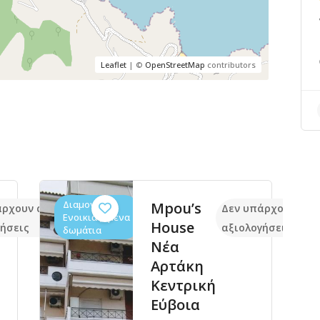
Leaflet
| ©
OpenStreetMap
contributors
Διαμονή,
Mpou’s
άρχουν ακόμα
Δεν υπάρχουν ακό
Ενοικιαζόμενα
House
ήσεις
αξιολογήσεις
δωμάτια
Νέα
Αρτάκη
Κεντρική
Εύβοια