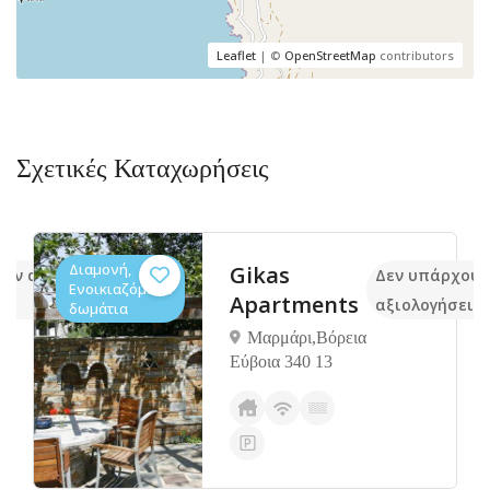
Leaflet
| ©
OpenStreetMap
contributors
Σχετικές Καταχωρήσεις
Διαμονή,
Gikas
ουν ακόμα
Δεν υπάρχουν
Ενοικιαζόμενα
Apartments
ις
αξιολογήσεις
δωμάτια
Μαρμάρι,Βόρεια
Eύβοια 340 13