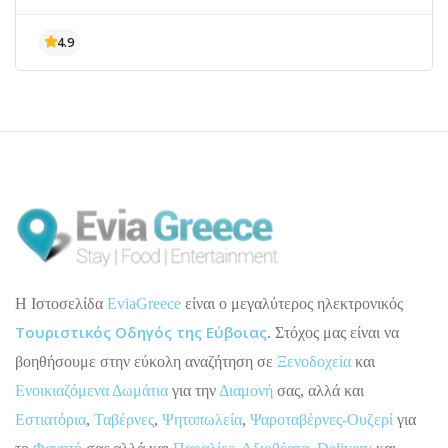
H Ιστοσελίδα
EviaGreece
είναι ο μεγαλύτερος ηλεκτρονικός
Τουριστικός Οδηγός της Εύβοιας
. Στόχος μας είναι να
βοηθήσουμε στην εύκολη αναζήτηση σε
Ξενοδοχεία
και
Ενοικιαζόμενα Δωμάτια
για την
Διαμονή
σας, αλλά και
Εστιατόρια
,
Ταβέρνες
,
Ψητοπωλεία
,
Ψαροταβέρνες-Ουζερί
για