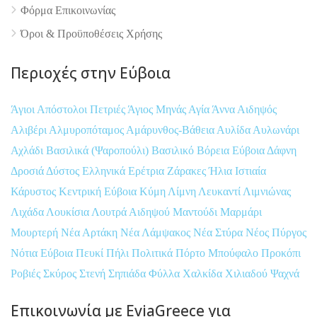
Φόρμα Επικοινωνίας
Όροι & Προϋποθέσεις Xρήσης
Περιοχές στην Εύβοια
Άγιοι Απόστολοι Πετριές
Άγιος Μηνάς
Αγία Άννα
Αιδηψός
Αλιβέρι
Αλμυροπόταμος
Αμάρυνθος-Βάθεια
Αυλίδα
Αυλωνάρι
Αχλάδι
Βασιλικά (Ψαροπούλι)
Βασιλικό
Βόρεια Εύβοια
Δάφνη
Δροσιά
Δύστος
Ελληνικά
Ερέτρια
Ζάρακες
Ήλια
Ιστιαία
Κάρυστος
Κεντρική Εύβοια
Κύμη
Λίμνη
Λευκαντί
Λιμνιώνας
Λιχάδα
Λουκίσια
Λουτρά Αιδηψού
Μαντούδι
Μαρμάρι
Μουρτερή
Νέα Αρτάκη
Νέα Λάμψακος
Νέα Στύρα
Νέος Πύργος
Νότια Εύβοια
Πευκί
Πήλι
Πολιτικά
Πόρτο Μπούφαλο
Προκόπι
Ροβιές
Σκύρος
Στενή
Σηπιάδα
Φύλλα
Χαλκίδα
Χιλιαδού
Ψαχνά
Επικοινωνία με EviaGreece για