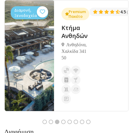
Διαμονή,
.3
Premium
4.5
(1381)
(14
Ξενοδοχεία
Πακέτο
Κτήμα
Ανθηδών
Ανθηδόνα,
Χαλκίδα 341
50
Διαφήμιση