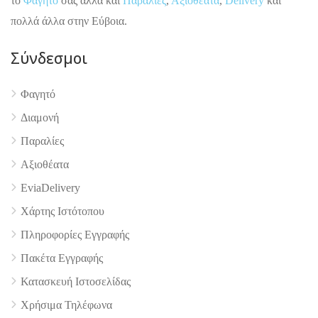
το
Φαγητό
σας αλλά και
Παραλίες
,
Αξιοθέατα
,
Delivery
και
πολλά άλλα στην Εύβοια.
Σύνδεσμοι
Φαγητό
Διαμονή
4.9
Παραλίες
Αξιοθέατα
EviaDelivery
Χάρτης Ιστότοπου
Πληροφορίες Εγγραφής
Πακέτα Εγγραφής
Κατασκευή Ιστοσελίδας
Χρήσιμα Τηλέφωνα