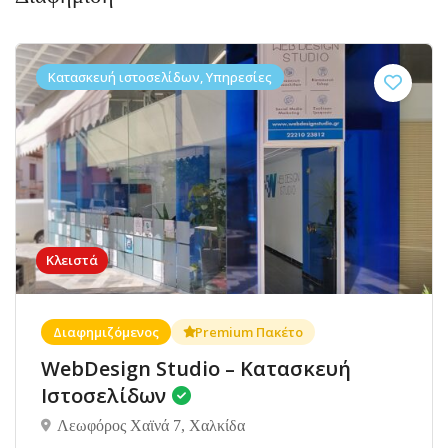
Κατασκευή ιστοσελίδων, Υπηρεσίες
Κλειστά
Διαφημιζόμενος
Premium Πακέτο
WebDesign Studio – Κατασκευή
Ιστοσελίδων
Λεωφόρος Χαϊνά 7, Χαλκίδα