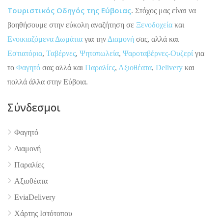
Τουριστικός Οδηγός της Εύβοιας
. Στόχος μας είναι να
βοηθήσουμε στην εύκολη αναζήτηση σε
Ξενοδοχεία
και
Ενοικιαζόμενα Δωμάτια
για την
Διαμονή
σας, αλλά και
Εστιατόρια
,
Ταβέρνες
,
Ψητοπωλεία
,
Ψαροταβέρνες-Ουζερί
για
το
Φαγητό
σας αλλά και
Παραλίες
,
Αξιοθέατα
,
Delivery
και
πολλά άλλα στην Εύβοια.
Σύνδεσμοι
Φαγητό
Διαμονή
Παραλίες
4.9
Αξιοθέατα
EviaDelivery
Χάρτης Ιστότοπου