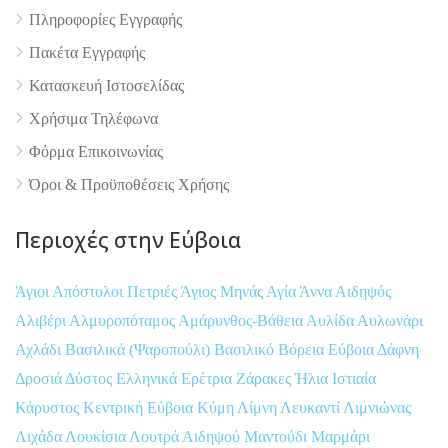
Πληροφορίες Εγγραφής
Πακέτα Εγγραφής
Κατασκευή Ιστοσελίδας
Χρήσιμα Τηλέφωνα
Φόρμα Επικοινωνίας
Όροι & Προϋποθέσεις Xρήσης
Περιοχές στην Εύβοια
Άγιοι Απόστολοι Πετριές
Άγιος Μηνάς
Αγία Άννα
Αιδηψός
Αλιβέρι
Αλμυροπόταμος
Αμάρυνθος-Βάθεια
Αυλίδα
Αυλωνάρι
Αχλάδι
Βασιλικά (Ψαροπούλι)
Βασιλικό
Βόρεια Εύβοια
Δάφνη
Δροσιά
Δύστος
Ελληνικά
Ερέτρια
Ζάρακες
Ήλια
Ιστιαία
Κάρυστος
Κεντρική Εύβοια
Κύμη
Λίμνη
Λευκαντί
Λιμνιώνας
Λιχάδα
Λουκίσια
Λουτρά Αιδηψού
Μαντούδι
Μαρμάρι