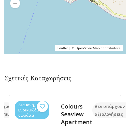
Leaflet
| ©
OpenStreetMap
contributors
Σχετικές Καταχωρήσεις
Διαμονή,
Colours
άρχουν ακόμα
Δεν υπάρχουν α
Ενοικιαζόμενα
Seaview
ήσεις
αξιολογήσεις
δωμάτια
Apartment