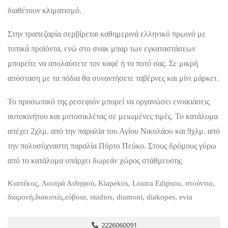
διαθέτουν κλιματισμό.
Στην τραπεζαρία σερβίρεται καθημερινά ελληνικό πρωινό με
τοπικά προϊόντα, ενώ στο σνακ μπαρ των εγκαταστάσεων
μπορείτε να απολαύσετε τον καφέ ή το ποτό σας. Σε μικρή
απόσταση με τα πόδια θα συναντήσετε ταβέρνες και μίνι μάρκετ.
Το προσωπικό της ρεσεψιόν μπορεί να οργανώσει ενοικιάσεις
αυτοκινήτου και μοτοσικλέτας σε μειωμένες τιμές. Το κατάλυμα
απέχει 2χλμ. από την παραλία του Αγίου Νικολάου και 9χλμ. από
την πολυσύχναστη παραλία Πόρτο Πεύκο. Στους δρόμους γύρω
από το κατάλυμα υπάρχει δωρεάν χώρος στάθμευσης
Κιαπέκος, Λουτρά Αιδηψού, Kiapekos, Loutra Edipsou, στούντιο,
διαμονή,διακοπές,εύβοια, studios, diamoni, diakopes, evia
2226060091