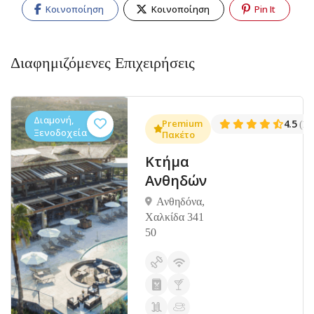
Κοινοποίηση
Κοινοποίηση
Pin It
Διαφημιζόμενες Επιχειρήσεις
Διαμονή,
.3
Premium
4.5
(1381)
(14
Ξενοδοχεία
Πακέτο
Κτήμα
Ανθηδών
Ανθηδόνα,
Χαλκίδα 341
50