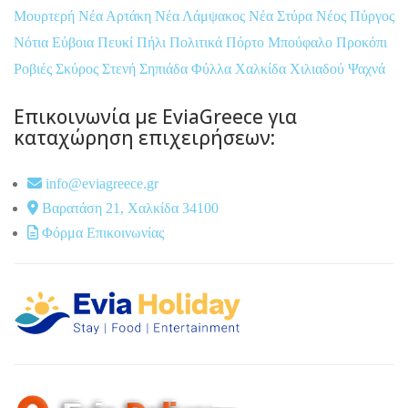
Μουρτερή
Νέα Αρτάκη
Νέα Λάμψακος
Νέα Στύρα
Νέος Πύργος
Νότια Εύβοια
Πευκί
Πήλι
Πολιτικά
Πόρτο Μπούφαλο
Προκόπι
Ροβιές
Σκύρος
Στενή
Σηπιάδα
Φύλλα
Χαλκίδα
Χιλιαδού
Ψαχνά
Επικοινωνία με EviaGreece για
καταχώρηση επιχειρήσεων:
info@eviagreece.gr
Βαρατάση 21, Χαλκίδα 34100
Φόρμα Επικοινωνίας