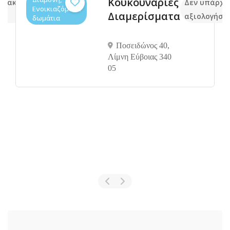
Κουκουναριές
υν ακόμα
Δεν υπάρχο
Ενοικιαζόμενα
Διαμερίσματα
ς
αξιολογήσε
δωμάτια
Ποσειδώνος 40,
Λίμνη Εύβοιας 340
05