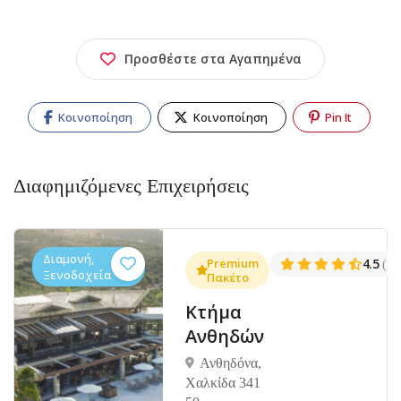
Προσθέστε στα Αγαπημένα
Κοινοποίηση
Κοινοποίηση
Pin It
Διαφημιζόμενες Επιχειρήσεις
Διαμονή,
.3
Premium
4.5
(1381)
(14
Ξενοδοχεία
Πακέτο
Κτήμα
Ανθηδών
Ανθηδόνα,
Χαλκίδα 341