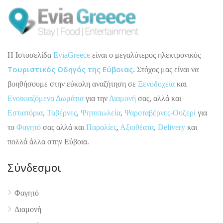
H Ιστοσελίδα
EviaGreece
είναι ο μεγαλύτερος ηλεκτρονικός
Τουριστικός Οδηγός της Εύβοιας
. Στόχος μας είναι να
βοηθήσουμε στην εύκολη αναζήτηση σε
Ξενοδοχεία
και
Ενοικιαζόμενα Δωμάτια
για την
Διαμονή
σας, αλλά και
Εστιατόρια
,
Ταβέρνες
,
Ψητοπωλεία
,
Ψαροταβέρνες-Ουζερί
για
το
Φαγητό
σας αλλά και
Παραλίες
,
Αξιοθέατα
,
Delivery
και
πολλά άλλα στην Εύβοια.
Σύνδεσμοι
Φαγητό
Διαμονή
4.9