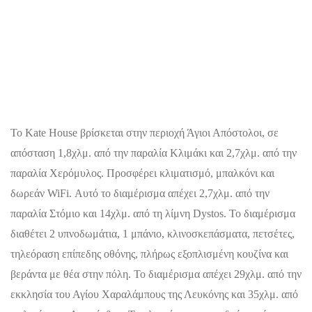
Το Kate House βρίσκεται στην περιοχή Άγιοι Απόστολοι, σε
απόσταση 1,8χλμ. από την παραλία Κλιμάκι και 2,7χλμ. από την
παραλία Χερόμυλος. Προσφέρει κλιματισμό, μπαλκόνι και
δωρεάν WiFi. Αυτό το διαμέρισμα απέχει 2,7χλμ. από την
παραλία Στόμιο και 14χλμ. από τη λίμνη Dystos. Το διαμέρισμα
διαθέτει 2 υπνοδωμάτια, 1 μπάνιο, κλινοσκεπάσματα, πετσέτες,
τηλεόραση επίπεδης οθόνης, πλήρως εξοπλισμένη κουζίνα και
βεράντα με θέα στην πόλη. Το διαμέρισμα απέχει 29χλμ. από την
εκκλησία του Αγίου Χαραλάμπους της Λευκόνης και 35χλμ. από