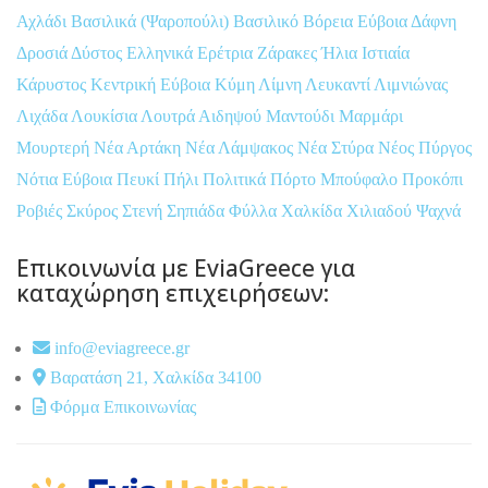
Αχλάδι
Βασιλικά (Ψαροπούλι)
Βασιλικό
Βόρεια Εύβοια
Δάφνη
Δροσιά
Δύστος
Ελληνικά
Ερέτρια
Ζάρακες
Ήλια
Ιστιαία
Κάρυστος
Κεντρική Εύβοια
Κύμη
Λίμνη
Λευκαντί
Λιμνιώνας
Λιχάδα
Λουκίσια
Λουτρά Αιδηψού
Μαντούδι
Μαρμάρι
Μουρτερή
Νέα Αρτάκη
Νέα Λάμψακος
Νέα Στύρα
Νέος Πύργος
Νότια Εύβοια
Πευκί
Πήλι
Πολιτικά
Πόρτο Μπούφαλο
Προκόπι
Ροβιές
Σκύρος
Στενή
Σηπιάδα
Φύλλα
Χαλκίδα
Χιλιαδού
Ψαχνά
Επικοινωνία με EviaGreece για
καταχώρηση επιχειρήσεων:
info@eviagreece.gr
Βαρατάση 21, Χαλκίδα 34100
Φόρμα Επικοινωνίας