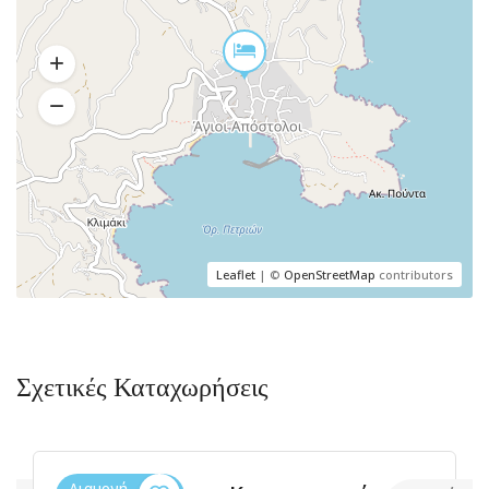
Leaflet
| ©
OpenStreetMap
contributors
Σχετικές Καταχωρήσεις
Διαμονή,