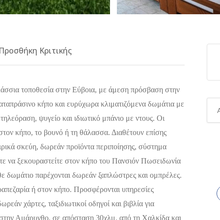
Προσθήκη Κριτικής
άσσια τοποθεσία στην Εύβοια, με άμεση πρόσβαση στην
ταπράσινο κήπο και ευρύχωρα κλιματιζόμενα δωμάτια με
ηλεόραση, ψυγείο και ιδιωτικό μπάνιο με ντους. Οι
στον κήπο, το βουνό ή τη θάλασσα. Διαθέτουν επίσης
ειρικά σκεύη, δωρεάν προϊόντα περιποίησης, σύστημα
τε να ξεκουραστείτε στον κήπο του Πανσιόν Πωσειδωνία
άθε δωμάτιο παρέχονται δωρεάν ξαπλώστρες και ομπρέλες.
ραπεζαρία ή στον κήπο. Προσφέρονται υπηρεσίες
ωρεάν χάρτες, ταξιδιωτικοί οδηγοί και βιβλία για
στην Αμάρυνθο, σε απόσταση 30χλμ. από τη Χαλκίδα και