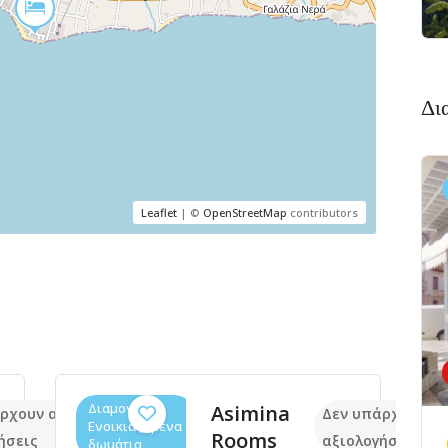
Δι
Leaflet
| ©
OpenStreetMap
contributors
Διαμονή,
Asimina
ρχουν ακόμα
Δεν υπάρχουν α
Ενοικιαζόμενα
Rooms
ήσεις
αξιολογήσεις
δωμάτια