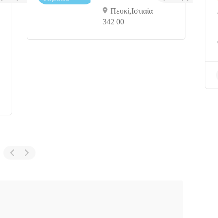
Πευκί,Ιστιαία
342 00