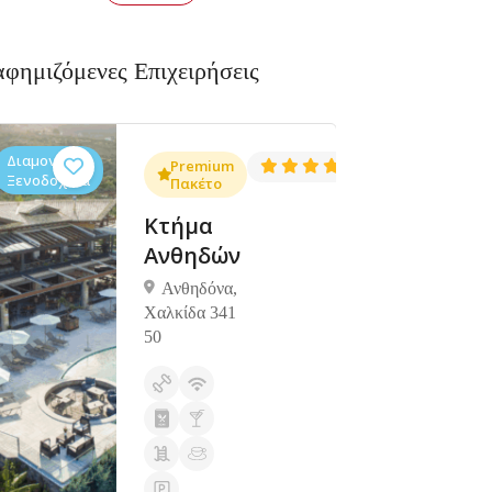
αφημιζόμενες Επιχειρήσεις
Διαμονή,
Διαμονή,
4.3
Premium
4.5
(1381)
(1427)
Ξενοδοχεία
Ξενοδοχεία
Πακέτο
Κτήμα
Ανθηδών
Ανθηδόνα,
Χαλκίδα 341
50