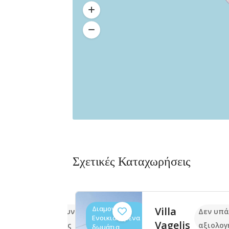
Σχετικές Καταχωρήσεις
Διαμονή,
Villa
Δεν υπάρχουν ακόμα
Δεν υπά
Ενοικιαζόμενα
ai
Vagelis
αξιολογήσεις
αξιολογ
δωμάτια