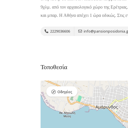
9χλμ. από τον αρχαιολογικό χώρο της Ερέτριας
και μπαρ. Η Αθήνα απέχει 1 ώρα οδικώς. Στις
2229036606
info@pansionposidonia.g
Διαμονή,
Premium Πακέτο
Premium
Ξενοδοχεία
Πακέτο
Raval Χαλκιδα
Kaminos
Καραολή και
Resort
Τοποθεσία
Δημητρίου 1, Xαλκίδα
Λίμνη,
Βόρεια
Εύβοια 340 0
Οδηγίες