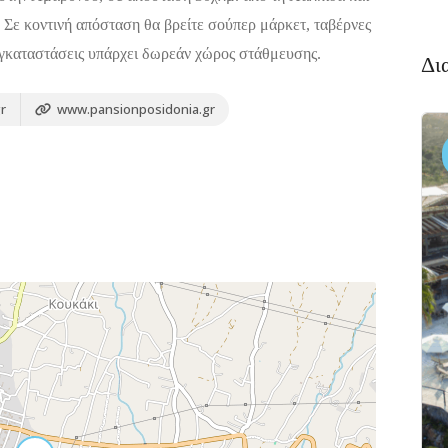
. Σε κοντινή απόσταση θα βρείτε σούπερ μάρκετ, ταβέρνες
 εγκαταστάσεις υπάρχει δωρεάν χώρος στάθμευσης.
Δι
r
www.pansionposidonia.gr
Διαμονή,
4.6
Premium
(338)
Ξενοδοχεία
Πακέτο
Brown
Beach
Resort
Ξηρόβρυση,
5
Χαλκίδα 341
00