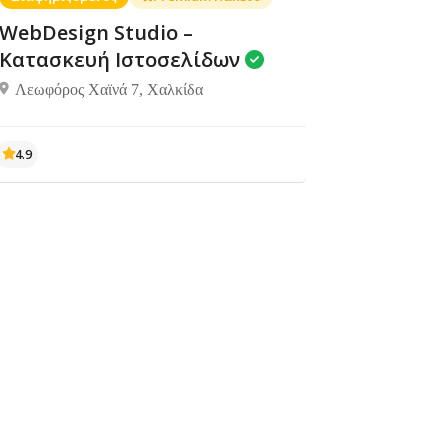
House
WebDesign Studio –
Αμάρυνθος
Κατασκευή Ιστοσελίδων
341 00
Λεωφόρος Χαϊνά 7, Χαλκίδα