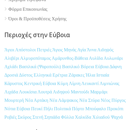
Φόρμα Επικοινωνίας
Όροι & Προϋποθέσεις Xρήσης
Περιοχές στην Εύβοια
Άγιοι Απόστολοι Πετριές
Άγιος Μηνάς
Αγία Άννα
Αιδηψός
Αλιβέρι
Αλμυροπόταμος
Αμάρυνθος-Βάθεια
Αυλίδα
Αυλωνάρι
Αχλάδι
Βασιλικά (Ψαροπούλι)
Βασιλικό
Βόρεια Εύβοια
Δάφνη
Δροσιά
Δύστος
Ελληνικά
Ερέτρια
Ζάρακες
Ήλια
Ιστιαία
Κάρυστος
Κεντρική Εύβοια
Κύμη
Λίμνη
Λευκαντί
Λιμνιώνας
Λιχάδα
Λουκίσια
Λουτρά Αιδηψού
Μαντούδι
Μαρμάρι
Μουρτερή
Νέα Αρτάκη
Νέα Λάμψακος
Νέα Στύρα
Νέος Πύργος
Νότια Εύβοια
Πευκί
Πήλι
Πολιτικά
Πόρτο Μπούφαλο
Προκόπι
Ροβιές
Σκύρος
Στενή
Σηπιάδα
Φύλλα
Χαλκίδα
Χιλιαδού
Ψαχνά