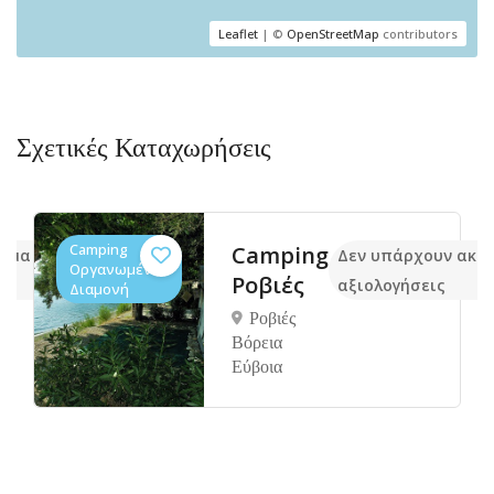
Leaflet
| ©
OpenStreetMap
contributors
Σχετικές Καταχωρήσεις
Camping
Camping
κόμα
Δεν υπάρχουν ακό
Οργανωμένο,
Ροβιές
αξιολογήσεις
Διαμονή
Ροβιές
Βόρεια
Εύβοια