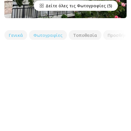
Δείτε όλες τις Φωτογραφίες
Γενικά
Φωτογραφίες
Τοποθεσία
Προσθήκη 