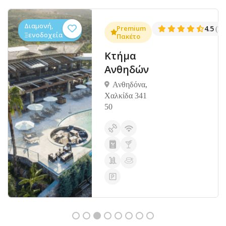
Διαμονή,
.3
Premium
4.5
(1381)
(14
Ξενοδοχεία
Πακέτο
Κτήμα
Ανθηδών
Ανθηδόνα,
Χαλκίδα 341
50