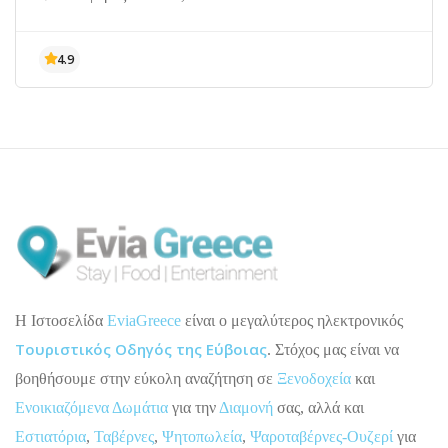
H Ιστοσελίδα
EviaGreece
είναι ο μεγαλύτερος ηλεκτρονικός
Τουριστικός Οδηγός της Εύβοιας
. Στόχος μας είναι να
βοηθήσουμε στην εύκολη αναζήτηση σε
Ξενοδοχεία
και
Ενοικιαζόμενα Δωμάτια
για την
Διαμονή
σας, αλλά και
Εστιατόρια
,
Ταβέρνες
,
Ψητοπωλεία
,
Ψαροταβέρνες-Ουζερί
για