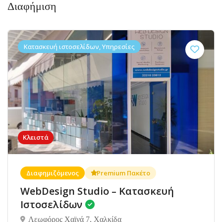
Διαφήμιση
Κατασκευή ιστοσελίδων, Υπηρεσίες
Κλειστά
Διαφημιζόμενος
Premium Πακέτο
WebDesign Studio – Κατασκευή
Ιστοσελίδων
Λεωφόρος Χαϊνά 7, Χαλκίδα