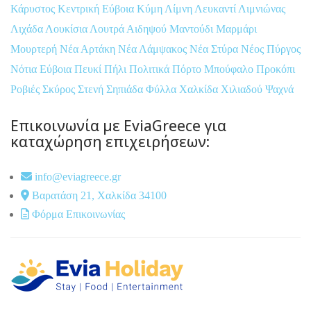
Κάρυστος
Κεντρική Εύβοια
Κύμη
Λίμνη
Λευκαντί
Λιμνιώνας
Λιχάδα
Λουκίσια
Λουτρά Αιδηψού
Μαντούδι
Μαρμάρι
Μουρτερή
Νέα Αρτάκη
Νέα Λάμψακος
Νέα Στύρα
Νέος Πύργος
Νότια Εύβοια
Πευκί
Πήλι
Πολιτικά
Πόρτο Μπούφαλο
Προκόπι
Ροβιές
Σκύρος
Στενή
Σηπιάδα
Φύλλα
Χαλκίδα
Χιλιαδού
Ψαχνά
Επικοινωνία με EviaGreece για
καταχώρηση επιχειρήσεων:
info@eviagreece.gr
Βαρατάση 21, Χαλκίδα 34100
Φόρμα Επικοινωνίας