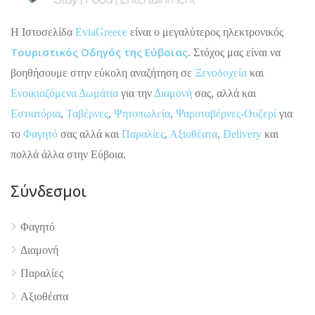
H Ιστοσελίδα
EviaGreece
είναι ο μεγαλύτερος ηλεκτρονικός
Τουριστικός Οδηγός της Εύβοιας
. Στόχος μας είναι να
βοηθήσουμε στην εύκολη αναζήτηση σε
Ξενοδοχεία
και
Ενοικιαζόμενα Δωμάτια
για την
Διαμονή
σας, αλλά και
Εστιατόρια
,
Ταβέρνες
,
Ψητοπωλεία
,
Ψαροταβέρνες-Ουζερί
για
το
Φαγητό
σας αλλά και
Παραλίες
,
Αξιοθέατα
,
Delivery
και
πολλά άλλα στην Εύβοια.
Σύνδεσμοι
Φαγητό
Διαμονή
4.9
Παραλίες
Αξιοθέατα