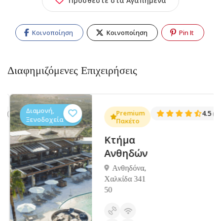
Προσθέστε στα Αγαπημένα
Κοινοποίηση
Κοινοποίηση
Pin It
Διαφημιζόμενες Επιχειρήσεις
Διαμονή,
.3
Premium
4.5
(1381)
(14
Ξενοδοχεία
Πακέτο
Κτήμα
Ανθηδών
Ανθηδόνα,
Χαλκίδα 341
50