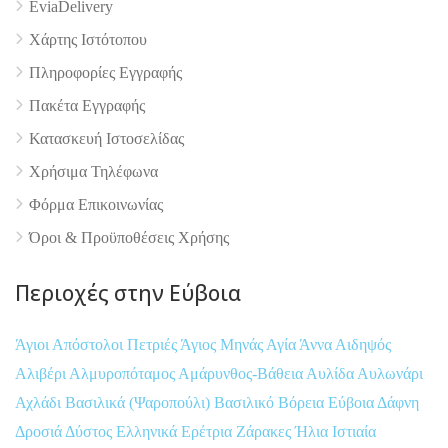
EviaDelivery
Χάρτης Ιστότοπου
Πληροφορίες Εγγραφής
Πακέτα Εγγραφής
Κατασκευή Ιστοσελίδας
Χρήσιμα Τηλέφωνα
Φόρμα Επικοινωνίας
Όροι & Προϋποθέσεις Xρήσης
Περιοχές στην Εύβοια
Άγιοι Απόστολοι Πετριές
Άγιος Μηνάς
Αγία Άννα
Αιδηψός
Αλιβέρι
Αλμυροπόταμος
Αμάρυνθος-Βάθεια
Αυλίδα
Αυλωνάρι
Αχλάδι
Βασιλικά (Ψαροπούλι)
Βασιλικό
Βόρεια Εύβοια
Δάφνη
Δροσιά
Δύστος
Ελληνικά
Ερέτρια
Ζάρακες
Ήλια
Ιστιαία