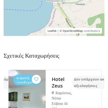
Leaflet
| ©
OpenStreetMap
contributors
Σχετικές Καταχωρήσεις
Διαμονή,
Hotel
ακόμα
Δεν υπάρχουν ακόμ
Ξενοδοχεία
Zeus
αξιολογήσεις
Καρύστος,
Νότια
Εύβοια 34