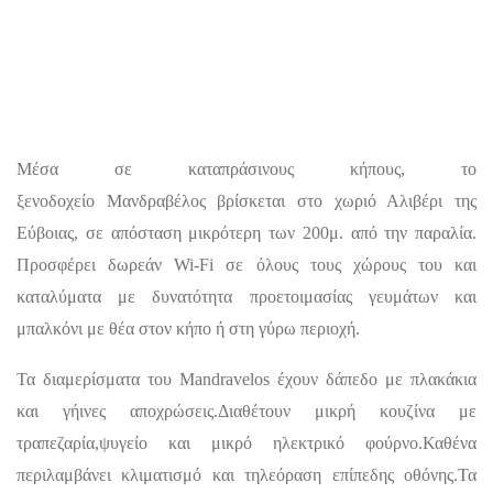
Μέσα σε καταπράσινους κήπους, το
ξενοδοχείο Μανδραβέλος βρίσκεται στο χωριό Αλιβέρι της
Εύβοιας, σε απόσταση μικρότερη των 200μ. από την παραλία.
Προσφέρει δωρεάν Wi-Fi σε όλους τους χώρους του και
καταλύματα με δυνατότητα προετοιμασίας γευμάτων και
μπαλκόνι με θέα στον κήπο ή στη γύρω περιοχή.
Τα διαμερίσματα του Mandravelos έχουν δάπεδο με πλακάκια
και γήινες αποχρώσεις.Διαθέτουν μικρή κουζίνα με
τραπεζαρία,ψυγείο και μικρό ηλεκτρικό φούρνο.Καθένα
περιλαμβάνει κλιματισμό και τηλεόραση επίπεδης οθόνης.Τα