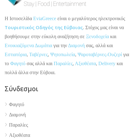
H Ιστοσελίδα
EviaGreece
είναι ο μεγαλύτερος ηλεκτρονικός
Τουριστικός Οδηγός της Εύβοιας
. Στόχος μας είναι να
βοηθήσουμε στην εύκολη αναζήτηση σε
Ξενοδοχεία
και
Ενοικιαζόμενα Δωμάτια
για την
Διαμονή
σας, αλλά και
Εστιατόρια
,
Ταβέρνες
,
Ψητοπωλεία
,
Ψαροταβέρνες-Ουζερί
για
το
Φαγητό
σας αλλά και
Παραλίες
,
Αξιοθέατα
,
Delivery
και
πολλά άλλα στην Εύβοια.
Σύνδεσμοι
Φαγητό
Διαμονή
Παραλίες
Αξιοθέατα