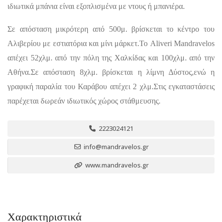
ιδιωτικά μπάνια είναι εξοπλισμένα με ντους ή μπανιέρα.
Σε απόσταση μικρότερη από 500μ. βρίσκεται το κέντρο του
Αλιβερίου με εστιατόρια και μίνι μάρκετ.Το Aliveri Mandravelos
απέχει 52χλμ. από την πόλη της Χαλκίδας και 100χλμ. από την
Αθήνα.Σε απόσταση 8χλμ. βρίσκεται η λίμνη Δύστος,ενώ η
γραφική παραλία του Καράβου απέχει 2 χλμ.Στις εγκαταστάσεις
παρέχεται δωρεάν ιδιωτικός χώρος στάθμευσης.
2223024121
info@mandravelos.gr
www.mandravelos.gr
Χαρακτηριστικά