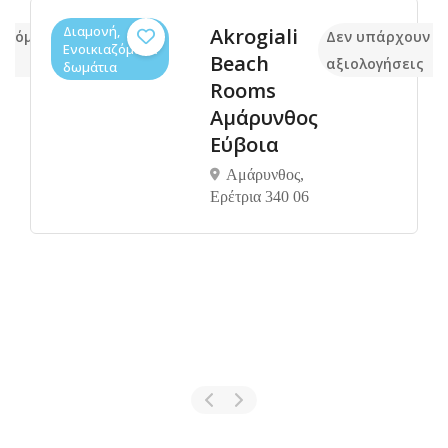
Διαμονή,
Akrogiali
 ακόμα
Δεν υπάρχουν α
Ενοικιαζόμενα
Beach
αξιολογήσεις
δωμάτια
Rooms
Αμάρυνθος
Εύβοια
Αμάρυνθος,
Ερέτρια 340 06