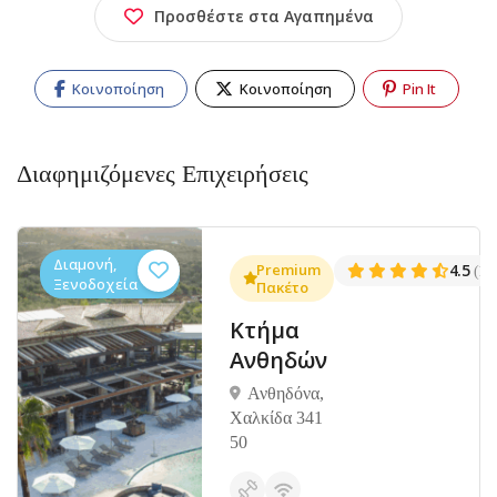
Προσθέστε στα Αγαπημένα
Κοινοποίηση
Κοινοποίηση
Pin It
Διαφημιζόμενες Επιχειρήσεις
Διαμονή,
.3
Premium
4.5
(1381)
(14
Ξενοδοχεία
Πακέτο
Κτήμα
Ανθηδών
Ανθηδόνα,
Χαλκίδα 341
50