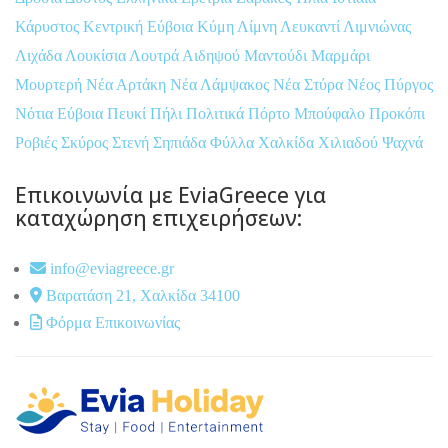
Κάρυστος
Κεντρική Εύβοια
Κύμη
Λίμνη
Λευκαντί
Λιμνιώνας
Λιχάδα
Λουκίσια
Λουτρά Αιδηψού
Μαντούδι
Μαρμάρι
Μουρτερή
Νέα Αρτάκη
Νέα Λάμψακος
Νέα Στύρα
Νέος Πύργος
Νότια Εύβοια
Πευκί
Πήλι
Πολιτικά
Πόρτο Μπούφαλο
Προκόπι
Ροβιές
Σκύρος
Στενή
Σηπιάδα
Φύλλα
Χαλκίδα
Χιλιαδού
Ψαχνά
Επικοινωνία με EviaGreece για
καταχώρηση επιχειρήσεων:
info@eviagreece.gr
Βαρατάση 21, Χαλκίδα 34100
Φόρμα Επικοινωνίας