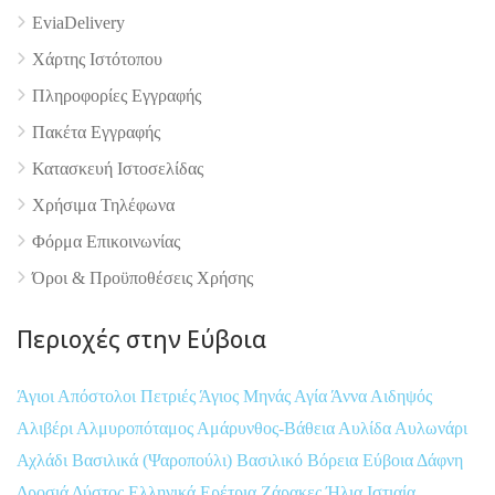
EviaDelivery
4.9
Χάρτης Ιστότοπου
Πληροφορίες Εγγραφής
Πακέτα Εγγραφής
Κατασκευή Ιστοσελίδας
Χρήσιμα Τηλέφωνα
Φόρμα Επικοινωνίας
Όροι & Προϋποθέσεις Xρήσης
Περιοχές στην Εύβοια
Άγιοι Απόστολοι Πετριές
Άγιος Μηνάς
Αγία Άννα
Αιδηψός
Αλιβέρι
Αλμυροπόταμος
Αμάρυνθος-Βάθεια
Αυλίδα
Αυλωνάρι
Αχλάδι
Βασιλικά (Ψαροπούλι)
Βασιλικό
Βόρεια Εύβοια
Δάφνη
Δροσιά
Δύστος
Ελληνικά
Ερέτρια
Ζάρακες
Ήλια
Ιστιαία