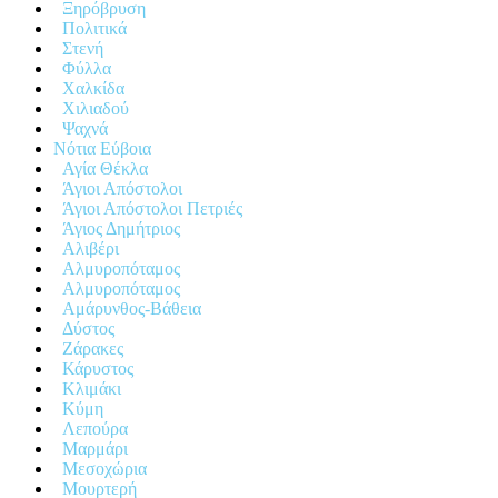
Ξηρόβρυση
Πολιτικά
Στενή
Φύλλα
Χαλκίδα
Χιλιαδού
Ψαχνά
Νότια Εύβοια
Αγία Θέκλα
Άγιοι Απόστολοι
Άγιοι Απόστολοι Πετριές
Άγιος Δημήτριος
Αλιβέρι
Αλμυροπόταμος
Αλμυροπόταμος
Αμάρυνθος-Βάθεια
Δύστος
Ζάρακες
Κάρυστος
Κλιμάκι
Κύμη
Λεπούρα
Μαρμάρι
Μεσοχώρια
Μουρτερή