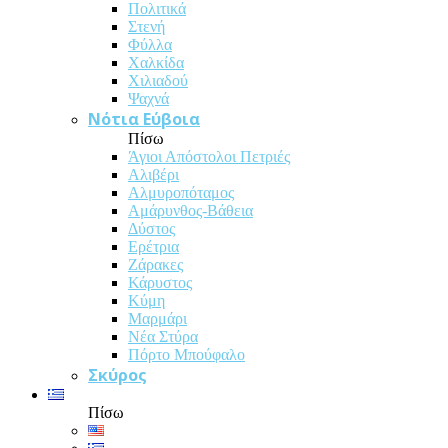
Πολιτικά
Στενή
Φύλλα
Χαλκίδα
Χιλιαδού
Ψαχνά
Νότια Εύβοια
Πίσω
Άγιοι Απόστολοι Πετριές
Αλιβέρι
Αλμυροπόταμος
Αμάρυνθος-Βάθεια
Δύστος
Ερέτρια
Ζάρακες
Κάρυστος
Κύμη
Μαρμάρι
Νέα Στύρα
Πόρτο Μπούφαλο
Σκύρος
Πίσω