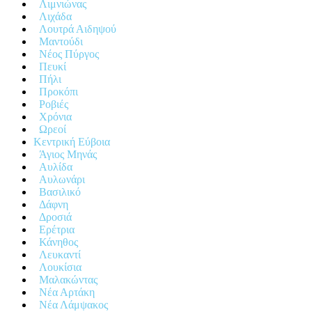
Λιμνιώνας
Λιχάδα
Λουτρά Αιδηψού
Μαντούδι
Νέος Πύργος
Πευκί
Πήλι
Προκόπι
Ροβιές
Χρόνια
Ωρεοί
Κεντρική Εύβοια
Άγιος Μηνάς
Αυλίδα
Αυλωνάρι
Βασιλικό
Δάφνη
Δροσιά
Ερέτρια
Κάνηθος
Λευκαντί
Λουκίσια
Μαλακώντας
Νέα Αρτάκη
Νέα Λάμψακος