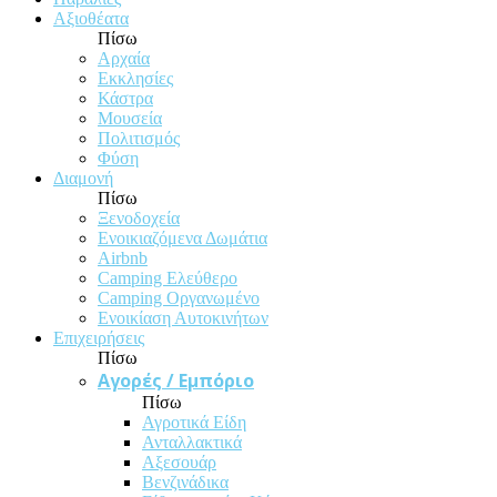
Αξιοθέατα
Πίσω
Αρχαία
Εκκλησίες
Κάστρα
Μουσεία
Πολιτισμός
Φύση
Διαμονή
Πίσω
Ξενοδοχεία
Ενοικιαζόμενα Δωμάτια
Airbnb
Camping Ελεύθερο
Camping Οργανωμένο
Ενοικίαση Αυτοκινήτων
Επιχειρήσεις
Πίσω
Αγορές / Εμπόριο
Πίσω
Αγροτικά Είδη
Ανταλλακτικά
Αξεσουάρ
Βενζινάδικα