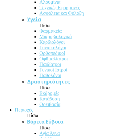
Αλουμίνια
Τεχνικές Εφαρμογές
Ασφάλεια και Φύλαξη
Υγεία
Πίσω
Φαρμακεία
Μικροβιολογικά
Καρδιολόγοι
Γυναικολόγοι
Ορθοπεδικοί
Οφθμαλίατροι
Παιδίατροι
Γενικοί Ιατροί
Παθολόγοι
Δραστηριότητες
Πίσω
Εκδρομές
Κατάδυση
Ορειβασία
Περιοχές
Πίσω
Βόρεια Εύβοια
Πίσω
Αγία Άννα