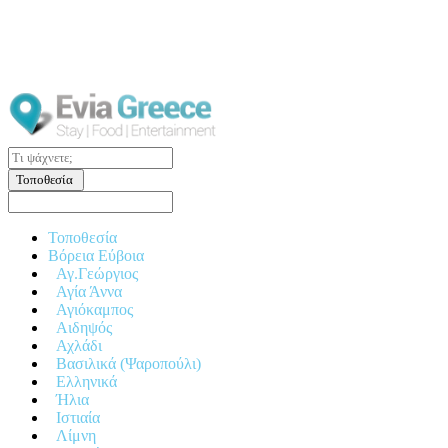
Τοποθεσία
Τοποθεσία
Βόρεια Εύβοια
Αγ.Γεώργιος
Αγία Άννα
Αγιόκαμπος
Αιδηψός
Αχλάδι
Βασιλικά (Ψαροπούλι)
Ελληνικά
Ήλια
Ιστιαία
Λίμνη