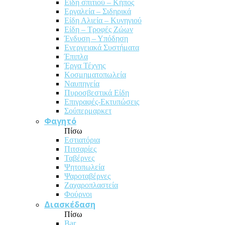
Είδη σπιτιού – Κήπος
Εργαλεία – Σιδηρικά
Είδη Αλιεία – Κυνηγιού
Είδη – Τροφές Ζώων
Ένδυση – Υπόδηση
Ενεργειακά Συστήματα
Έπιπλα
Έργα Τέχνης
Κοσμηματοπωλεία
Ναυπηγεία
Πυροσβεστικά Είδη
Επιγραφές-Εκτυπώσεις
Σούπερμαρκετ
Φαγητό
Πίσω
Εστιατόρια
Πιτσαρίες
Ταβέρνες
Ψητοπωλεία
Ψαροταβέρνες
Ζαχαροπλαστεία
Φούρνοι
Διασκέδαση
Πίσω
Bar