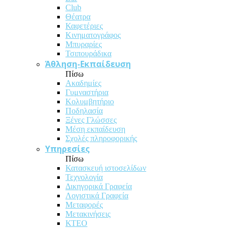
Club
Θέατρα
Καφετέριες
Κινηματογράφος
Μπυραρίες
Τσιπουράδικα
Άθληση-Εκπαίδευση
Πίσω
Ακαδημίες
Γυμναστήρια
Κολυμβητήριο
Ποδηλασία
Ξένες Γλώσσες
Μέση εκπαίδευση
Σχολές πληροφορικής
Υπηρεσίες
Πίσω
Κατασκευή ιστοσελίδων
Τεχνολογία
Δικηγορικά Γραφεία
Λογιστικά Γραφεία
Μεταφορές
Μετακινήσεις
ΚΤΕΟ