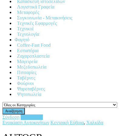
Κατασκευή ιστοσελίδων
Λογιστικά Γραφεία
Μεταφορές
Συγκοινωνία - Μετακινήσεις
Τεχνικές Εφαρμογές
Τεχνικοί
Τεχνολογία
Φαγητό
Coffee-Fast Food
Εστιατόρια
Ζαχαροπλαστεία
Μαγειρεία
Μεζεδοπωλεία
Πιτσαρίες
Ταβέρνες
Φούρνοι
Ψαροταβέρνες
Ψητοπωλεία
Αναζήτηση
Σύνδεση
Επιχείρηση
Ενοικίαση Αυτοκινήτων
Κεντρική Εύβοια
,
Χαλκίδα