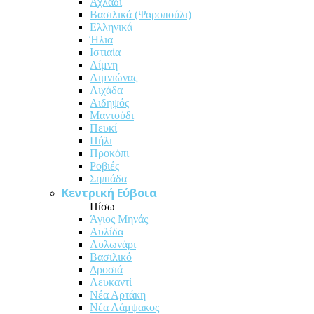
Αχλάδι
Βασιλικά (Ψαροπούλι)
Ελληνικά
Ήλια
Ιστιαία
Λίμνη
Λιμνιώνας
Λιχάδα
Αιδηψός
Μαντούδι
Πευκί
Πήλι
Προκόπι
Ροβιές
Σηπιάδα
Κεντρική Εύβοια
Πίσω
Άγιος Μηνάς
Αυλίδα
Αυλωνάρι
Βασιλικό
Δροσιά
Λευκαντί
Νέα Αρτάκη
Νέα Λάμψακος