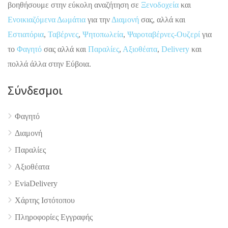
βοηθήσουμε στην εύκολη αναζήτηση σε
Ξενοδοχεία
και
Ενοικιαζόμενα Δωμάτια
για την
Διαμονή
σας, αλλά και
Εστιατόρια
,
Ταβέρνες
,
Ψητοπωλεία
,
Ψαροταβέρνες-Ουζερί
για
το
Φαγητό
σας αλλά και
Παραλίες
,
Αξιοθέατα
,
Delivery
και
πολλά άλλα στην Εύβοια.
Σύνδεσμοι
Φαγητό
4.9
Διαμονή
Παραλίες
Αξιοθέατα
EviaDelivery
Χάρτης Ιστότοπου
Πληροφορίες Εγγραφής