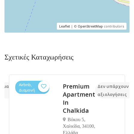
Leaflet
| ©
OpenStreetMap
contributors
Σχετικές Καταχωρήσεις
Airbnb,
Premium
κόμα
Δεν υπάρχουν α
Διαμονή
Apartment
αξιολογήσεις
In
Chalkida
Βόκου 5,
Χαλκίδα, 34100,
Ελλάδα