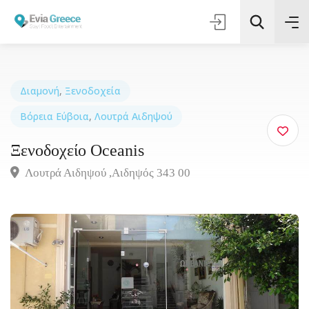
Διαμονή
,
Ξενοδοχεία
Βόρεια Εύβοια
,
Λουτρά Αιδηψού
Τοποθεσία
Ξενοδοχείο Oceanis
Όλες οι Κατηγορίες
Λουτρά Αιδηψού ,Αιδηψός 343 00
Αναζήτηση