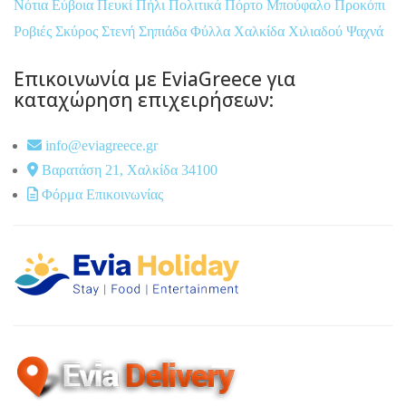
Νότια Εύβοια
Πευκί
Πήλι
Πολιτικά
Πόρτο Μπούφαλο
Προκόπι
Ροβιές
Σκύρος
Στενή
Σηπιάδα
Φύλλα
Χαλκίδα
Χιλιαδού
Ψαχνά
Επικοινωνία με EviaGreece για
καταχώρηση επιχειρήσεων:
info@eviagreece.gr
Βαρατάση 21, Χαλκίδα 34100
Φόρμα Επικοινωνίας