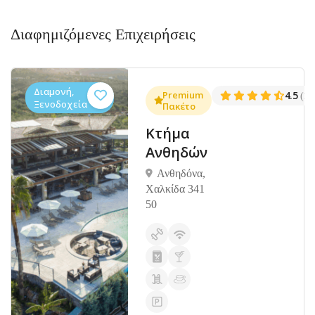
Διαφημιζόμενες Επιχειρήσεις
Διαμονή,
.3
Premium
4.5
(1381)
(14
Ξενοδοχεία
Πακέτο
Κτήμα
Ανθηδών
Ανθηδόνα,
Χαλκίδα 341
50