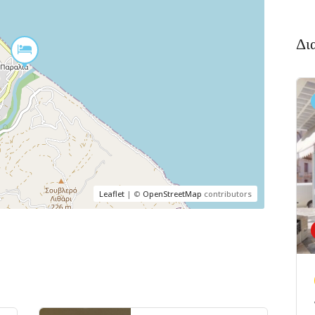
Δι
Leaflet
| ©
OpenStreetMap
contributors