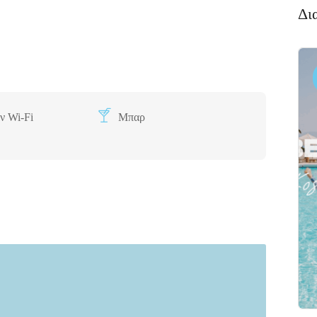
Δι
Διαμονή,
Πακέτο
Premium
Ξενοδοχεία
Πακέτο
αλκιδα
Kaminos
ν Wi-Fi
Μπαρ
αι
Resort
 Xαλκίδα
Λίμνη,
Βόρεια
Εύβοια 340 05