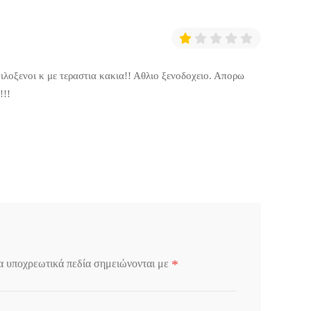
φιλοξενοι κ με τεραστια κακια!! Αθλιο ξενοδοχειο. Απορω
!!!
*
α υποχρεωτικά πεδία σημειώνονται με