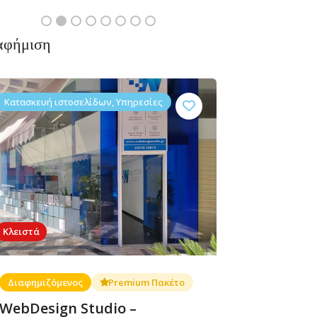
αφήμιση
Κατασκευή ιστοσελίδων, Υπηρεσίες
Κλειστά
Διαφημιζόμενος
Premium Πακέτο
WebDesign Studio –