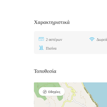
Χαρακτηριστικά
Bar, Club,
Premium 
Διασκέδαση,
Εστιατόρια
Raval Χ
2 αστέρων
Δωρεά
Καραολή κ
Δημητρίου 1,
Πισίνα
Τοποθεσία
Οδηγίες