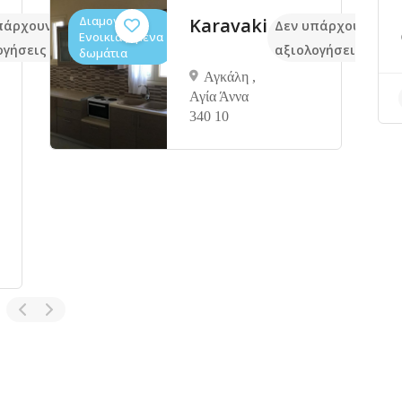
Διαμονή,
Karavaki
πάρχουν ακόμα
Δεν υπάρχουν ακό
Ενοικιαζόμενα
ογήσεις
αξιολογήσεις
δωμάτια
Αγκάλη ,
Αγία Άννα
340 10