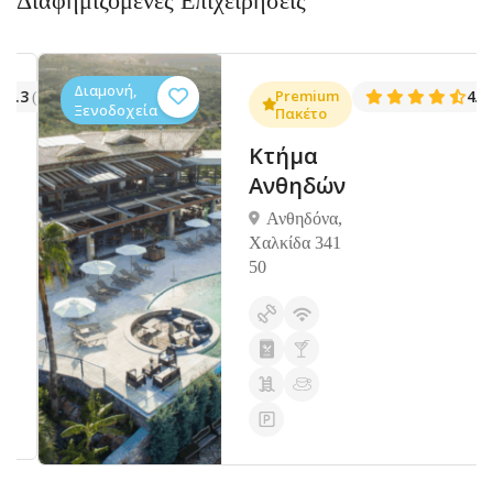
Διαφημιζόμενες Επιχειρήσεις
Διαμονή,
.3
Premium
4.5
(1381)
(14
Ξενοδοχεία
Πακέτο
Κτήμα
Ανθηδών
Ανθηδόνα,
Χαλκίδα 341
50