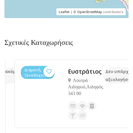
Leaflet
| ©
OpenStreetMap
contributors
Σχετικές Καταχωρήσεις
Διαμονή,
Eυστράτιος
 ακόμα
Δεν υπάρχουν 
Ξενοδοχεία
αξιολογήσεις
Λουτρά
Αιδηψού,Αιδηψός
343 00