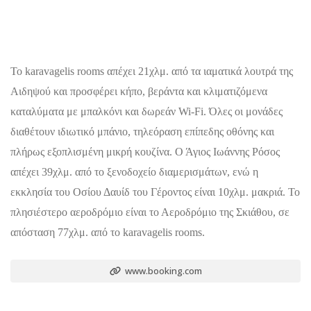
Το karavagelis rooms απέχει 21χλμ. από τα ιαματικά λουτρά της
Αιδηψού και προσφέρει κήπο, βεράντα και κλιματιζόμενα
καταλύματα με μπαλκόνι και δωρεάν Wi-Fi. Όλες οι μονάδες
διαθέτουν ιδιωτικό μπάνιο, τηλεόραση επίπεδης οθόνης και
πλήρως εξοπλισμένη μικρή κουζίνα. Ο Άγιος Ιωάννης Ρόσος
απέχει 39χλμ. από το ξενοδοχείο διαμερισμάτων, ενώ η
εκκλησία του Οσίου Δαυίδ του Γέροντος είναι 10χλμ. μακριά. Το
πλησιέστερο αεροδρόμιο είναι το Αεροδρόμιο της Σκιάθου, σε
απόσταση 77χλμ. από το karavagelis rooms.
www.booking.com