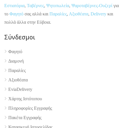
Εστιατόρια
,
Ταβέρνες
,
Ψητοπωλεία
,
Ψαροταβέρνες-Ουζερί
για
το
Φαγητό
σας αλλά και
Παραλίες
,
Αξιοθέατα
,
Delivery
και
πολλά άλλα στην Εύβοια.
Σύνδεσμοι
Φαγητό
4.9
Διαμονή
Παραλίες
Αξιοθέατα
EviaDelivery
Χάρτης Ιστότοπου
Πληροφορίες Εγγραφής
Πακέτα Εγγραφής
Κατασκευή Ιστοσελίδας