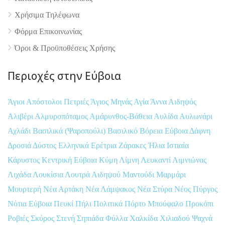
Χρήσιμα Τηλέφωνα
Φόρμα Επικοινωνίας
Όροι & Προϋποθέσεις Xρήσης
Περιοχές στην Εύβοια
Άγιοι Απόστολοι Πετριές
Άγιος Μηνάς
Αγία Άννα
Αιδηψός
Αλιβέρι
Αλμυροπόταμος
Αμάρυνθος-Βάθεια
Αυλίδα
Αυλωνάρι
Αχλάδι
Βασιλικά (Ψαροπούλι)
Βασιλικό
Βόρεια Εύβοια
Δάφνη
Δροσιά
Δύστος
Ελληνικά
Ερέτρια
Ζάρακες
Ήλια
Ιστιαία
Κάρυστος
Κεντρική Εύβοια
Κύμη
Λίμνη
Λευκαντί
Λιμνιώνας
Λιχάδα
Λουκίσια
Λουτρά Αιδηψού
Μαντούδι
Μαρμάρι
Μουρτερή
Νέα Αρτάκη
Νέα Λάμψακος
Νέα Στύρα
Νέος Πύργος
Νότια Εύβοια
Πευκί
Πήλι
Πολιτικά
Πόρτο Μπούφαλο
Προκόπι
Ροβιές
Σκύρος
Στενή
Σηπιάδα
Φύλλα
Χαλκίδα
Χιλιαδού
Ψαχνά