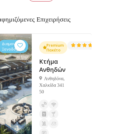
αφημιζόμενες Επιχειρήσεις
Διαμονή,
Διαμονή,
4.3
Premium
4.5
(1381)
(1427)
Ξενοδοχεία
Ξενοδοχεία
Πακέτο
Κτήμα
Ανθηδών
Ανθηδόνα,
Χαλκίδα 341
50