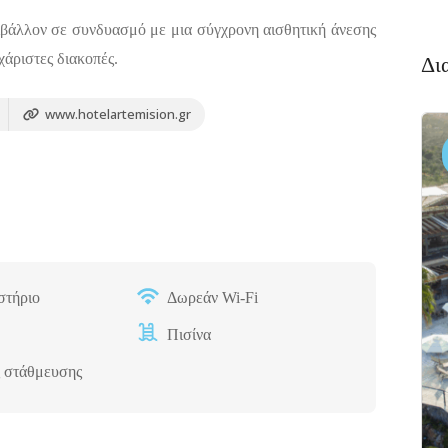
ριβάλλον σε συνδυασμό με μια σύγχρονη αισθητική άνεσης
χάριστες διακοπές.
Δι
www.hotelartemision.gr
Διαμονή,
4.6
Premium
(338)
Ξενοδοχεία
Πακέτο
Brown
Beach
Resort
Ξηρόβρυση,
στήριο
Δωρεάν Wi-Fi
5
Χαλκίδα 341
00
Πισίνα
 στάθμευσης