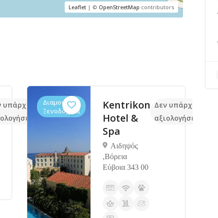
Leaflet
| ©
OpenStreetMap
contributors
Διαμονή,
Kentrikon
ν υπάρχουν ακόμα
Δεν υπάρχουν ακ
Ξενοδοχεία
Hotel &
ιολογήσεις
αξιολογήσεις
Spa
Αιδηψός
,Βόρεια
Εύβοια 343 00