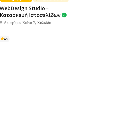
WebDesign Studio –
Κατασκευή Ιστοσελίδων
Λεωφόρος Χαϊνά 7, Χαλκίδα
Διαμονή,
Διαμονή,
ΡΟΥΜΕΛΗ
όμα
Δεν υπάρχουν ακόμα
Ενοικιαζόμενα
Ενοικιαζόμενα
–
αξιολογήσεις
δωμάτια
δωμάτια
ΚΑΛΛΙΩΡΑ
ΦΩΤΕΙΝΗ
Αγία
άννα,Βόρεια
Εύβοια 340 10