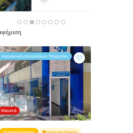
Κλειστά
αφήμιση
Κατασκευή ιστοσελίδων, Υπηρεσίες
Κλειστά
Διαφημιζόμενος
Premium Πακέτο