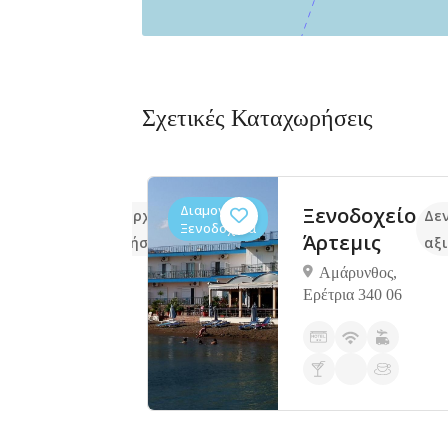
Σχετικές Καταχωρήσεις
Διαμονή,
m
Ξενοδοχείο
Δεν υπάρχουν ακόμα
Δε
Ξενοδοχεία
tments
Άρτεμις
αξιολογήσεις
αξ
Αμάρυνθος,
Ερέτρια 340 06
λία
ας,
ας 344 00