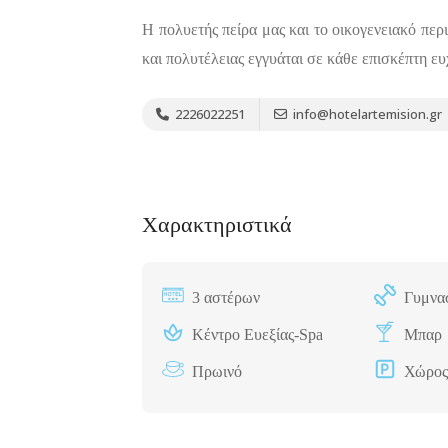
Η πολυετής πείρα μας και το οικογενειακό πε
και πολυτέλειας εγγυάται σε κάθε επισκέπτη ευ
2226022251
info@hotelartemision.gr
Διαμονή,
Premium Πακέτο
Premium
Ξενοδοχεία
Πακέτο
Raval Χαλκιδα
Kaminos
Καραολή και
Χαρακτηριστικά
Resort
Δημητρίου 1, Xαλκίδα
Λίμνη,
Βόρεια
3 αστέρων
Γυμνα
Εύβοια 340 0
Κέντρο Ευεξίας-Spa
Μπαρ
Πρωινό
Χώρος