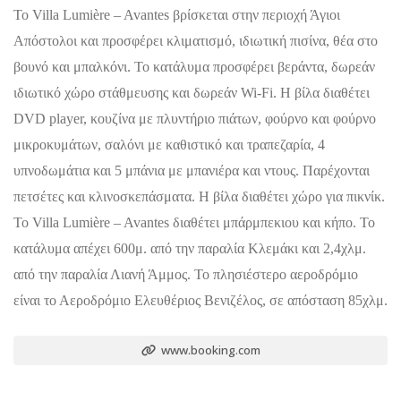
Το Villa Lumière – Avantes βρίσκεται στην περιοχή Άγιοι
Απόστολοι και προσφέρει κλιματισμό, ιδιωτική πισίνα, θέα στο
βουνό και μπαλκόνι. Το κατάλυμα προσφέρει βεράντα, δωρεάν
ιδιωτικό χώρο στάθμευσης και δωρεάν Wi-Fi. Η βίλα διαθέτει
DVD player, κουζίνα με πλυντήριο πιάτων, φούρνο και φούρνο
μικροκυμάτων, σαλόνι με καθιστικό και τραπεζαρία, 4
υπνοδωμάτια και 5 μπάνια με μπανιέρα και ντους. Παρέχονται
πετσέτες και κλινοσκεπάσματα. Η βίλα διαθέτει χώρο για πικνίκ.
Το Villa Lumière – Avantes διαθέτει μπάρμπεκιου και κήπο. Το
κατάλυμα απέχει 600μ. από την παραλία Κλεμάκι και 2,4χλμ.
από την παραλία Λιανή Άμμος. Το πλησιέστερο αεροδρόμιο
είναι το Αεροδρόμιο Ελευθέριος Βενιζέλος, σε απόσταση 85χλμ.
www.booking.com