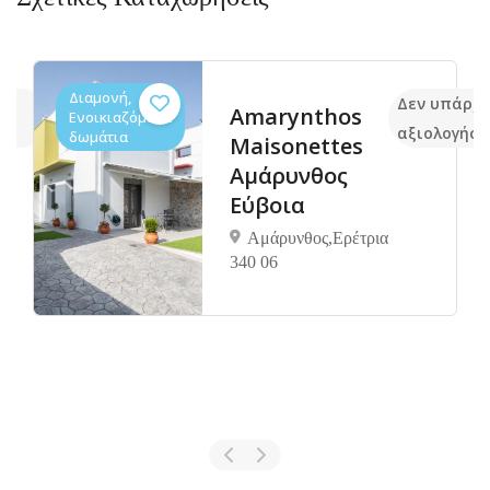
Διαμονή,
μα
Δεν υπάρχ
Amarynthos
Ενοικιαζόμενα
αξιολογήσε
δωμάτια
Maisonettes
Αμάρυνθος
Εύβοια
Αμάρυνθος,Ερέτρια
340 06