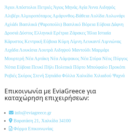
Άγιοι Απόστολοι Πετριές
Άγιος Μηνάς
Αγία Άννα
Αιδηψός
Αλιβέρι
Αλμυροπόταμος
Αμάρυνθος-Βάθεια
Αυλίδα
Αυλωνάρι
Αχλάδι
Βασιλικά (Ψαροπούλι)
Βασιλικό
Βόρεια Εύβοια
Δάφνη
Δροσιά
Δύστος
Ελληνικά
Ερέτρια
Ζάρακες
Ήλια
Ιστιαία
Κάρυστος
Κεντρική Εύβοια
Κύμη
Λίμνη
Λευκαντί
Λιμνιώνας
Λιχάδα
Λουκίσια
Λουτρά Αιδηψού
Μαντούδι
Μαρμάρι
Μουρτερή
Νέα Αρτάκη
Νέα Λάμψακος
Νέα Στύρα
Νέος Πύργος
Νότια Εύβοια
Πευκί
Πήλι
Πολιτικά
Πόρτο Μπούφαλο
Προκόπι
Ροβιές
Σκύρος
Στενή
Σηπιάδα
Φύλλα
Χαλκίδα
Χιλιαδού
Ψαχνά
Επικοινωνία με EviaGreece για
καταχώρηση επιχειρήσεων:
info@eviagreece.gr
Βαρατάση 21, Χαλκίδα 34100
Φόρμα Επικοινωνίας