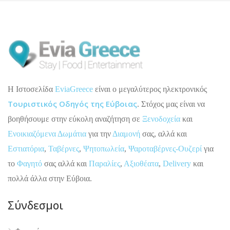
H Ιστοσελίδα
EviaGreece
είναι ο μεγαλύτερος ηλεκτρονικός
Τουριστικός Οδηγός της Εύβοιας
. Στόχος μας είναι να
βοηθήσουμε στην εύκολη αναζήτηση σε
Ξενοδοχεία
και
Ενοικιαζόμενα Δωμάτια
για την
Διαμονή
σας, αλλά και
Εστιατόρια
,
Ταβέρνες
,
Ψητοπωλεία
,
Ψαροταβέρνες-Ουζερί
για
το
Φαγητό
σας αλλά και
Παραλίες
,
Αξιοθέατα
,
Delivery
και
πολλά άλλα στην Εύβοια.
Σύνδεσμοι