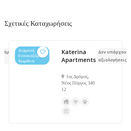
Σχετικές Καταχωρήσεις
Διαμονή,
Katerina
ακόμα
Δεν υπάρχουν 
Ενοικιαζόμενα
Apartments
αξιολογήσεις
δωμάτια
1ος Δρόμος,
Νέος Πύργος 340
12