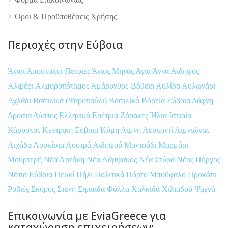
Όροι & Προϋποθέσεις Xρήσης
Περιοχές στην Εύβοια
Άγιοι Απόστολοι Πετριές
Άγιος Μηνάς
Αγία Άννα
Αιδηψός
Αλιβέρι
Αλμυροπόταμος
Αμάρυνθος-Βάθεια
Αυλίδα
Αυλωνάρι
Αχλάδι
Βασιλικά (Ψαροπούλι)
Βασιλικό
Βόρεια Εύβοια
Δάφνη
Δροσιά
Δύστος
Ελληνικά
Ερέτρια
Ζάρακες
Ήλια
Ιστιαία
Κάρυστος
Κεντρική Εύβοια
Κύμη
Λίμνη
Λευκαντί
Λιμνιώνας
Λιχάδα
Λουκίσια
Λουτρά Αιδηψού
Μαντούδι
Μαρμάρι
Μουρτερή
Νέα Αρτάκη
Νέα Λάμψακος
Νέα Στύρα
Νέος Πύργος
Νότια Εύβοια
Πευκί
Πήλι
Πολιτικά
Πόρτο Μπούφαλο
Προκόπι
Ροβιές
Σκύρος
Στενή
Σηπιάδα
Φύλλα
Χαλκίδα
Χιλιαδού
Ψαχνά
Επικοινωνία με EviaGreece για
καταχώρηση επιχειρήσεων: