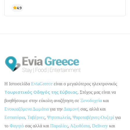
H Ιστοσελίδα
EviaGreece
είναι ο μεγαλύτερος ηλεκτρονικός
Τουριστικός Οδηγός της Εύβοιας
. Στόχος μας είναι να
βοηθήσουμε στην εύκολη αναζήτηση σε
Ξενοδοχεία
και
Ενοικιαζόμενα Δωμάτια
για την
Διαμονή
σας, αλλά και
Εστιατόρια
,
Ταβέρνες
,
Ψητοπωλεία
,
Ψαροταβέρνες-Ουζερί
για
το
Φαγητό
σας αλλά και
Παραλίες
,
Αξιοθέατα
,
Delivery
και