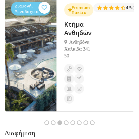
Διαμονή,
.3
Premium
4.5
(1381)
(14
Ξενοδοχεία
Πακέτο
Κτήμα
Ανθηδών
Ανθηδόνα,
Χαλκίδα 341
50
Διαφήμιση