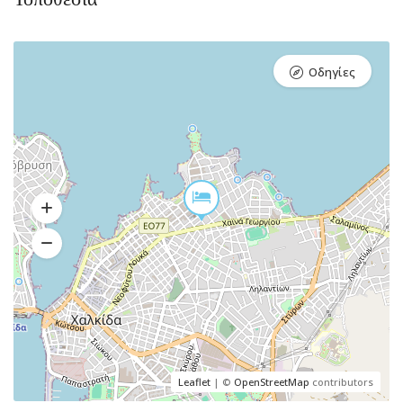
Οδηγίες
Leaflet
| ©
OpenStreetMap
contributors