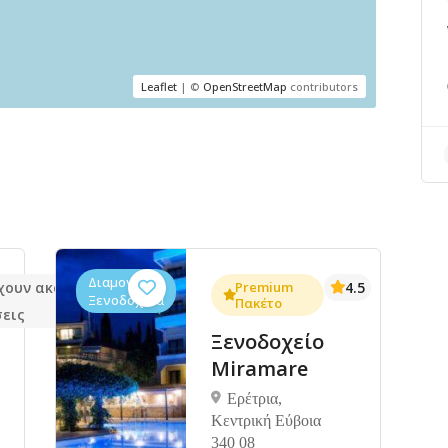
Leaflet
| ©
OpenStreetMap
contributors
Διαμονή,
χουν ακόμα
Premium
4.5
Ξενοδοχεία
Πακέτο
σεις
Ξενοδοχείο
Miramare
Ερέτρια,
Κεντρική Εύβοια
340 08