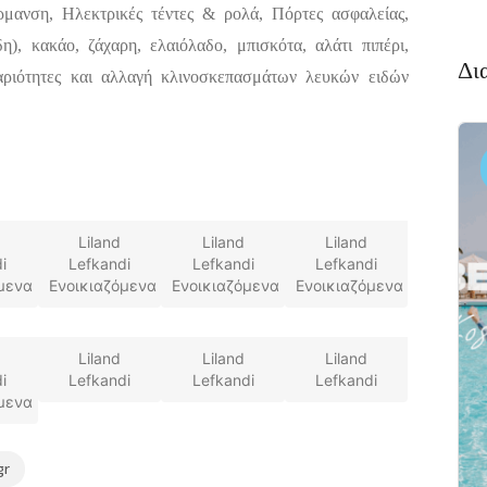
ρμανση, Ηλεκτρικές τέντες & ρολά, Πόρτες ασφαλείας,
δη), κακάο, ζάχαρη, ελαιόλαδο, μπισκότα, αλάτι πιπέρι,
Δι
αριότητες και αλλαγή κλινοσκεπασμάτων λευκών ειδών
Διαμονή,
Πακέτο
Premium
Ξενοδοχεία
Πακέτο
αλκιδα
Kaminos
αι
Liland
Liland
Liland
Resort
 Xαλκίδα
i
Lefkandi
Lefkandi
Lefkandi
μενα
Ενοικιαζόμενα
Ενοικιαζόμενα
Λίμνη,
Ενοικιαζόμενα
Βόρεια
Εύβοια 340 05
Liland
Liland
Liland
i
Lefkandi
Lefkandi
Lefkandi
μενα
gr