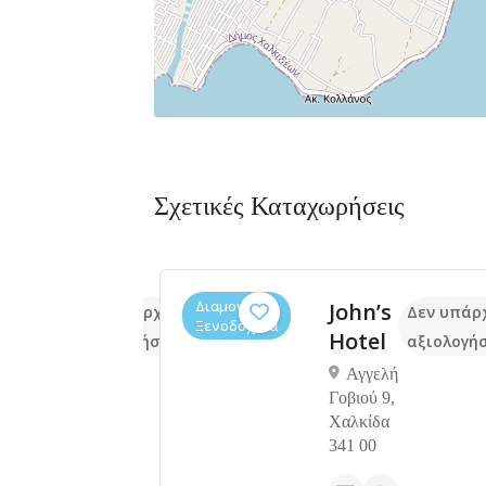
Σχετικές Καταχωρήσεις
Διαμονή,
ki
John’s
Δεν υπάρχουν ακόμα
Δεν υπάρ
Ξενοδοχεία
thouse
Hotel
αξιολογήσεις
αξιολογή
Αγγελή
Γοβιού 9,
 Δίρφυος,
Χαλκίδα
40 14
341 00