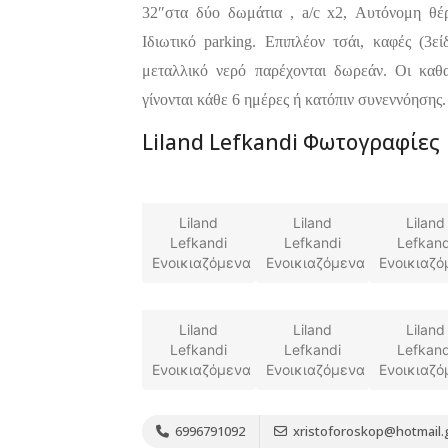
32″στα δύο δωμάτια , a/c x2, Αυτόνομη θέ
Ιδιωτικό parking. Επιπλέον τσάι, καφές (3εί
μεταλλικό νερό παρέχονται δωρεάν. Οι καθ
γίνονται κάθε 6 ημέρες ή κατόπιν συνεννόησης.
Liland Lefkandi Φωτογραφίες
Bar, Club,
Premium 
Διασκέδαση,
Εστιατόρια
Raval Χ
Καραολή κ
Liland
Liland
Liland
Δημητρίου 1,
Lefkandi
Lefkandi
Lefkand
Ενοικιαζόμενα
Ενοικιαζόμενα
Ενοικιαζό
Liland
Liland
Liland
Lefkandi
Lefkandi
Lefkand
Ενοικιαζόμενα
Ενοικιαζόμενα
Ενοικιαζό
6996791092
xristoforoskop@hotmail.