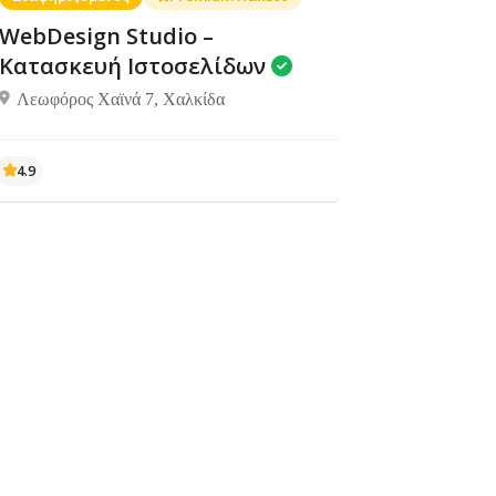
WebDesign Studio –
Κατασκευή Ιστοσελίδων
Λεωφόρος Χαϊνά 7, Χαλκίδα
Διαμονή,
Διαμονή,
Miradouro
Δεν υπάρχουν ακόμα
Ενοικιαζόμενα
Ενοικιαζόμενα
Sea Front
αξιολογήσεις
δωμάτια
δωμάτια
Residences
Ήλια
Ήλια
,Αιδιψός 343 00