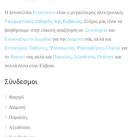
H Ιστοσελίδα
EviaGreece
είναι ο μεγαλύτερος ηλεκτρονικός
Τουριστικός Οδηγός της Εύβοιας
. Στόχος μας είναι να
βοηθήσουμε στην εύκολη αναζήτηση σε
Ξενοδοχεία
και
Ενοικιαζόμενα Δωμάτια
για την
Διαμονή
σας, αλλά και
Εστιατόρια
,
Ταβέρνες
,
Ψητοπωλεία
,
Ψαροταβέρνες-Ουζερί
για
το
Φαγητό
σας αλλά και
Παραλίες
,
Αξιοθέατα
,
Delivery
και
πολλά άλλα στην Εύβοια.
Σύνδεσμοι
Φαγητό
Διαμονή
4.9
Παραλίες
Αξιοθέατα