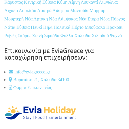
Κάρυστος
Κεντρική Εύβοια
Κύμη
Λίμνη
Λευκαντί
Λιμνιώνας
Λιχάδα
Λουκίσια
Λουτρά Αιδηψού
Μαντούδι
Μαρμάρι
Μουρτερή
Νέα Αρτάκη
Νέα Λάμψακος
Νέα Στύρα
Νέος Πύργος
Νότια Εύβοια
Πευκί
Πήλι
Πολιτικά
Πόρτο Μπούφαλο
Προκόπι
Ροβιές
Σκύρος
Στενή
Σηπιάδα
Φύλλα
Χαλκίδα
Χιλιαδού
Ψαχνά
Επικοινωνία με EviaGreece για
καταχώρηση επιχειρήσεων:
info@eviagreece.gr
Βαρατάση 21, Χαλκίδα 34100
Φόρμα Επικοινωνίας