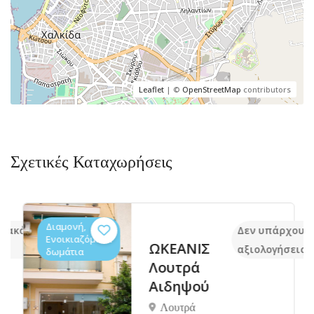
Leaflet
| ©
OpenStreetMap
contributors
Σχετικές Καταχωρήσεις
Διαμονή,
ν ακόμα
Δεν υπάρχουν 
Ενοικιαζόμενα
ΩΚΕΑΝΙΣ
αξιολογήσεις
δωμάτια
Λουτρά
Αιδηψού
Λουτρά