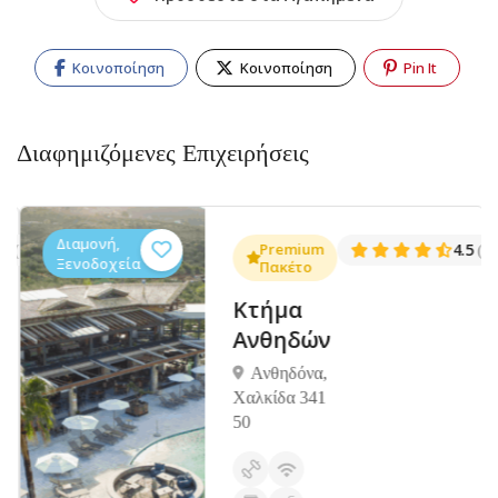
Κοινοποίηση
Κοινοποίηση
Pin It
Διαφημιζόμενες Επιχειρήσεις
Διαμονή,
.3
Premium
4.5
(1381)
(14
Ξενοδοχεία
Πακέτο
Κτήμα
Ανθηδών
Ανθηδόνα,
Χαλκίδα 341
50