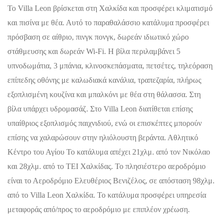
Το Villa Leon βρίσκεται στη Χαλκίδα και προσφέρει κλιματισμό
και πισίνα με θέα. Αυτό το παραθαλάσσιο κατάλυμα προσφέρει
πρόσβαση σε αίθριο, πινγκ πονγκ, δωρεάν ιδιωτικό χώρο
στάθμευσης και δωρεάν Wi-Fi. Η βίλα περιλαμβάνει 5
υπνοδωμάτια, 3 μπάνια, κλινοσκεπάσματα, πετσέτες, τηλεόραση
επίπεδης οθόνης με καλωδιακά κανάλια, τραπεζαρία, πλήρως
εξοπλισμένη κουζίνα και μπαλκόνι με θέα στη θάλασσα. Στη
βίλα υπάρχει υδρομασάζ. Στο Villa Leon διατίθεται επίσης
υπαίθριος εξοπλισμός παιχνιδιού, ενώ οι επισκέπτες μπορούν
επίσης να χαλαρώσουν στην ηλιόλουστη βεράντα. Αθλητικό
Κέντρο του Αγίου Το κατάλυμα απέχει 21χλμ. από τον Νικόλαο
και 28χλμ. από το ΤΕΙ Χαλκίδας. Το πλησιέστερο αεροδρόμιο
είναι το Αεροδρόμιο Ελευθέριος Βενιζέλος, σε απόσταση 98χλμ.
από το Villa Leon Χαλκίδα. Το κατάλυμα προσφέρει υπηρεσία
μεταφοράς από/προς το αεροδρόμιο με επιπλέον χρέωση.