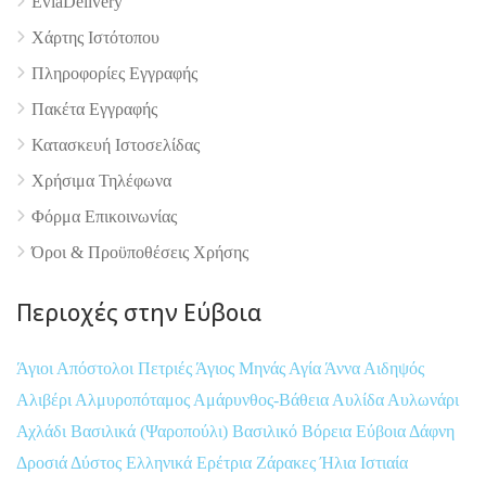
EviaDelivery
Χάρτης Ιστότοπου
Πληροφορίες Εγγραφής
Πακέτα Εγγραφής
Κατασκευή Ιστοσελίδας
Χρήσιμα Τηλέφωνα
Φόρμα Επικοινωνίας
Όροι & Προϋποθέσεις Xρήσης
Περιοχές στην Εύβοια
Άγιοι Απόστολοι Πετριές
Άγιος Μηνάς
Αγία Άννα
Αιδηψός
Αλιβέρι
Αλμυροπόταμος
Αμάρυνθος-Βάθεια
Αυλίδα
Αυλωνάρι
Αχλάδι
Βασιλικά (Ψαροπούλι)
Βασιλικό
Βόρεια Εύβοια
Δάφνη
Δροσιά
Δύστος
Ελληνικά
Ερέτρια
Ζάρακες
Ήλια
Ιστιαία