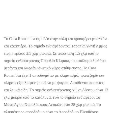
Το Casa Romantica έχει θέα στην πόλη και προσφέρει μπαλκόνι
και καφετιέρα. Το σημείο ενδιαφέροντος Παραλία Λιανή Άμμος
είναι περίπου 2,5 χλμ μακριά. Σε απόσταση 1,5 χλμ από το
σημείο ενδιαφέροντος Παραλία Κλιμάκι, το κατάλυμα διαθέτει
βεράντα και δωρεάν ιδιωτικό χώρο στάθμευσης. Το Casa
Romantica έχει 1 υπνοδωμάτιο με κλιματισμό, τραπεζαρία και
πλήρως εξοπλισμένη κουζίνα με ψυγείο. Διατίθενται πετσέτες
και λευκά είδη. Το σημείο ενδιαφέροντος Λίμνη Δύστου είναι 12
χλμ μακριά από το κατάλυμα, ενώ το σημείο ενδιαφέροντος
Μονή Αγίου Χαραλάμπους Λευκών είναι 28 χλμ μακριά. Το
πλησιέστερο αεροδρόμιο είναι το Αεροδρόμιο Ελευθέριος