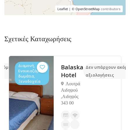
Leaflet
| ©
OpenStreetMap
contributors
Σχετικές Καταχωρήσεις
Διαμονή,
Balaska
ακόμα
Δεν υπάρχουν ακόμ
Ενοικιαζόμενα
Hotel
αξιολογήσεις
δωμάτια,
Ξενοδοχεία
Λουτρά
Αιδηψού
,Αιδηψός
343 00