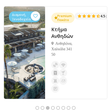
Διαμονή,
.3
Premium
4.5
(1381)
(14
Ξενοδοχεία
Πακέτο
Κτήμα
Ανθηδών
Ανθηδόνα,
Χαλκίδα 341
50