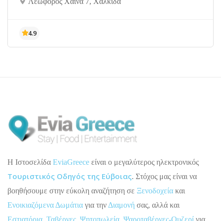
Λεωφόρος Χαϊνά 7, Χαλκίδα
H Ιστοσελίδα
EviaGreece
είναι ο μεγαλύτερος ηλεκτρονικός
Τουριστικός Οδηγός της Εύβοιας
. Στόχος μας είναι να
βοηθήσουμε στην εύκολη αναζήτηση σε
Ξενοδοχεία
και
Ενοικιαζόμενα Δωμάτια
για την
Διαμονή
σας, αλλά και
Εστιατόρια
,
Ταβέρνες
,
Ψητοπωλεία
,
Ψαροταβέρνες-Ουζερί
για