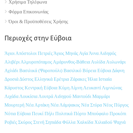
Χρήσιμα Τηλέφωνα
Φόρμα Επικοινωνίας
Όροι & Προϋποθέσεις Xρήσης
Περιοχές στην Εύβοια
Άγιοι Απόστολοι Πετριές
Άγιος Μηνάς
Αγία Άννα
Αιδηψός
Αλιβέρι
Αλμυροπόταμος
Αμάρυνθος-Βάθεια
Αυλίδα
Αυλωνάρι
Αχλάδι
Βασιλικά (Ψαροπούλι)
Βασιλικό
Βόρεια Εύβοια
Δάφνη
Δροσιά
Δύστος
Ελληνικά
Ερέτρια
Ζάρακες
Ήλια
Ιστιαία
Κάρυστος
Κεντρική Εύβοια
Κύμη
Λίμνη
Λευκαντί
Λιμνιώνας
Λιχάδα
Λουκίσια
Λουτρά Αιδηψού
Μαντούδι
Μαρμάρι
Μουρτερή
Νέα Αρτάκη
Νέα Λάμψακος
Νέα Στύρα
Νέος Πύργος
Νότια Εύβοια
Πευκί
Πήλι
Πολιτικά
Πόρτο Μπούφαλο
Προκόπι
Ροβιές
Σκύρος
Στενή
Σηπιάδα
Φύλλα
Χαλκίδα
Χιλιαδού
Ψαχνά