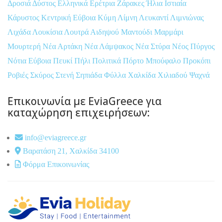
Δροσιά
Δύστος
Ελληνικά
Ερέτρια
Ζάρακες
Ήλια
Ιστιαία
Κάρυστος
Κεντρική Εύβοια
Κύμη
Λίμνη
Λευκαντί
Λιμνιώνας
Λιχάδα
Λουκίσια
Λουτρά Αιδηψού
Μαντούδι
Μαρμάρι
Μουρτερή
Νέα Αρτάκη
Νέα Λάμψακος
Νέα Στύρα
Νέος Πύργος
Νότια Εύβοια
Πευκί
Πήλι
Πολιτικά
Πόρτο Μπούφαλο
Προκόπι
Ροβιές
Σκύρος
Στενή
Σηπιάδα
Φύλλα
Χαλκίδα
Χιλιαδού
Ψαχνά
Επικοινωνία με EviaGreece για
καταχώρηση επιχειρήσεων:
info@eviagreece.gr
Βαρατάση 21, Χαλκίδα 34100
Φόρμα Επικοινωνίας