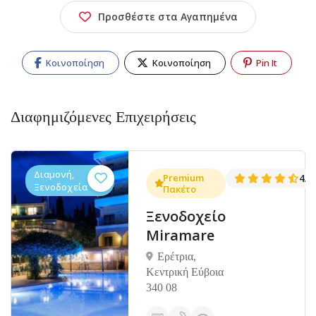
Προσθέστε στα Αγαπημένα
Κοινοποίηση
Κοινοποίηση
Pin It
Διαφημιζόμενες Επιχειρήσεις
Διαμονή,
4.5
Premium
4.4
(1402)
(10
Ξενοδοχεία
Πακέτο
Ευβοϊκή
Ακτή
Hotel
Πολιτικά,
Κεντρική
Εύβοια 344 00