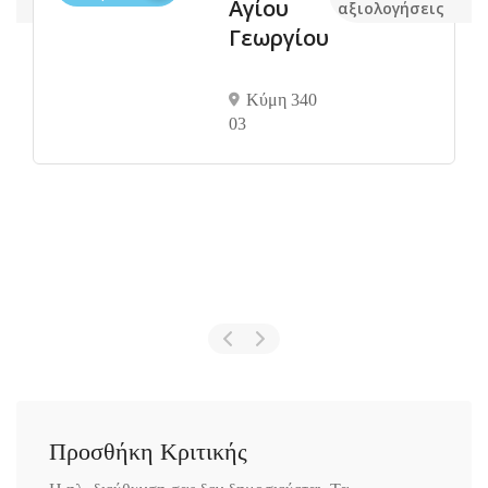
του
αξιολογήσεις
Ευρίπου
(Τρελά
Νερά)
Χαλκίδα 341
00
Προσθήκη Κριτικής