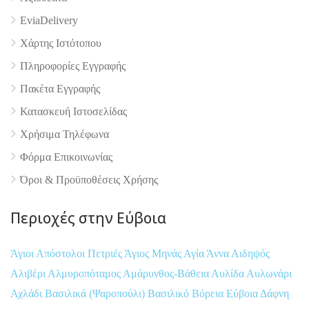
EviaDelivery
Χάρτης Ιστότοπου
Πληροφορίες Εγγραφής
Πακέτα Εγγραφής
Κατασκευή Ιστοσελίδας
Χρήσιμα Τηλέφωνα
Φόρμα Επικοινωνίας
Όροι & Προϋποθέσεις Xρήσης
Περιοχές στην Εύβοια
Άγιοι Απόστολοι Πετριές
Άγιος Μηνάς
Αγία Άννα
Αιδηψός
Αλιβέρι
Αλμυροπόταμος
Αμάρυνθος-Βάθεια
Αυλίδα
Αυλωνάρι
Αχλάδι
Βασιλικά (Ψαροπούλι)
Βασιλικό
Βόρεια Εύβοια
Δάφνη