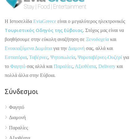
H Ιστοσελίδα
EviaGreece
είναι ο μεγαλύτερος ηλεκτρονικός
Τουριστικός Οδηγός της Εύβοιας
. Στόχος μας είναι να
βοηθήσουμε στην εύκολη αναζήτηση σε
Ξενοδοχεία
και
Ενοικιαζόμενα Δωμάτια
για την
Διαμονή
σας, αλλά και
Εστιατόρια
,
Ταβέρνες
,
Ψητοπωλεία
,
Ψαροταβέρνες-Ουζερί
για
το
Φαγητό
σας αλλά και
Παραλίες
,
Αξιοθέατα
,
Delivery
και
πολλά άλλα στην Εύβοια.
Σύνδεσμοι
4.9
Φαγητό
Διαμονή
Παραλίες
Αξιοθέατα