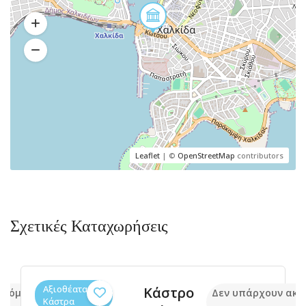
Leaflet
| ©
OpenStreetMap
contributors
Σχετικές Καταχωρήσεις
Αξιοθέατα,
Φαινόμενο
 ακόμα
Δεν υπάρχουν α
Φύση