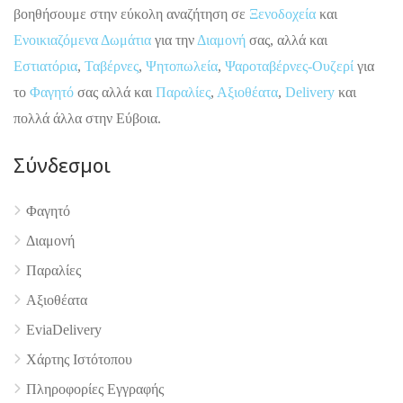
βοηθήσουμε στην εύκολη αναζήτηση σε
Ξενοδοχεία
και
Ενοικιαζόμενα Δωμάτια
για την
Διαμονή
σας, αλλά και
Εστιατόρια
,
Ταβέρνες
,
Ψητοπωλεία
,
Ψαροταβέρνες-Ουζερί
για
το
Φαγητό
σας αλλά και
Παραλίες
,
Αξιοθέατα
,
Delivery
και
πολλά άλλα στην Εύβοια.
Σύνδεσμοι
Φαγητό
Διαμονή
Παραλίες
4.9
Αξιοθέατα
EviaDelivery
Χάρτης Ιστότοπου
Πληροφορίες Εγγραφής