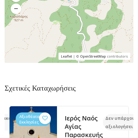
Leaflet
| ©
OpenStreetMap
contributors
Σχετικές Καταχωρήσεις
Αξιοθέατα,
Ιερός Ναός
ν ακόμα
Δεν υπάρχουν
Εκκλησίες
Αγίας
αξιολογήσεις
Παρασκευής