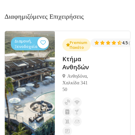
Διαφημιζόμενες Επιχειρήσεις
Διαμονή,
.3
Premium
4.5
(1381)
(14
Ξενοδοχεία
Πακέτο
Κτήμα
Ανθηδών
Ανθηδόνα,
Χαλκίδα 341
50