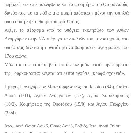
παραλείψετε να επισκεφθείτε και το ασκητήριο του Οσίου Δαυίδ,
διανύοντας με τα πόδια μία μικρή απόσταση μέχρι την σπηλιά
όπου ασκήτεψε ο θαυματουργός Όσιος.
Αξίζει το πέρασμα από το υπόγειο εκκλησίδιο των Αγίων
Αναργύρων στην ΝΑ πτέρυγα των κελιών του μοναστηριού, στο
οποίο σας δίνεται η δυνατότητα να θαυμάσετε αγιογραφίες του
17ου αιώνα.
Μάλιστα στο κατακομβικό αυτό εκκλησάκι κατά την διάρκεια
της Τουρκοκρατίας λέγεται ότι λειτουργούσε «κρυφό σχολειό».
Ημέρες Πανηγύρεων: Μεταμορφώσεως του Κυρίου (6/8), Οσίου
Δαυΐδ (1/11), Αγίων Αναργύρων (1/7), Αγίου Χαραλάμπους
(10/2), Κοιμήσεως της Θεοτόκου (15/8) και Αγίου Γεωργίου
(23/4).
Ιερά, μονή Οσίου Δαυίδ, Όσιος Δαυίδ, Ροβιές, Iera, moni Osiou