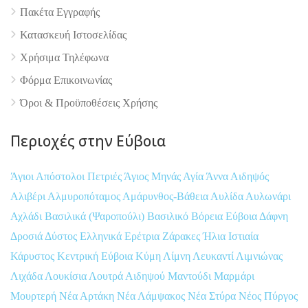
Πακέτα Εγγραφής
Κατασκευή Ιστοσελίδας
Χρήσιμα Τηλέφωνα
Φόρμα Επικοινωνίας
Όροι & Προϋποθέσεις Xρήσης
Περιοχές στην Εύβοια
Άγιοι Απόστολοι Πετριές
Άγιος Μηνάς
Αγία Άννα
Αιδηψός
Αλιβέρι
Αλμυροπόταμος
Αμάρυνθος-Βάθεια
Αυλίδα
Αυλωνάρι
Αχλάδι
Βασιλικά (Ψαροπούλι)
Βασιλικό
Βόρεια Εύβοια
Δάφνη
Δροσιά
Δύστος
Ελληνικά
Ερέτρια
Ζάρακες
Ήλια
Ιστιαία
Κάρυστος
Κεντρική Εύβοια
Κύμη
Λίμνη
Λευκαντί
Λιμνιώνας
Λιχάδα
Λουκίσια
Λουτρά Αιδηψού
Μαντούδι
Μαρμάρι
Μουρτερή
Νέα Αρτάκη
Νέα Λάμψακος
Νέα Στύρα
Νέος Πύργος