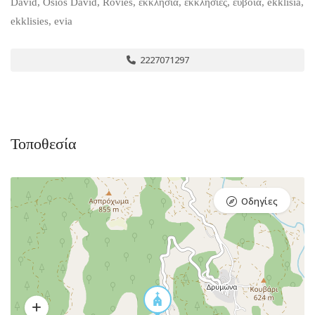
David, Osios David, Rovies, εκκλησία, εκκλησίες, εύβοια, ekklisia,
ekklisies, evia
2227071297
Τοποθεσία
Οδηγίες