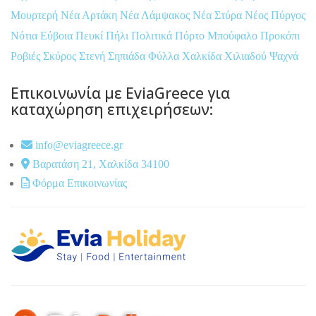
Μουρτερή
Νέα Αρτάκη
Νέα Λάμψακος
Νέα Στύρα
Νέος Πύργος
Νότια Εύβοια
Πευκί
Πήλι
Πολιτικά
Πόρτο Μπούφαλο
Προκόπι
Ροβιές
Σκύρος
Στενή
Σηπιάδα
Φύλλα
Χαλκίδα
Χιλιαδού
Ψαχνά
Επικοινωνία με EviaGreece για
καταχώρηση επιχειρήσεων:
info@eviagreece.gr
Βαρατάση 21, Χαλκίδα 34100
Φόρμα Επικοινωνίας