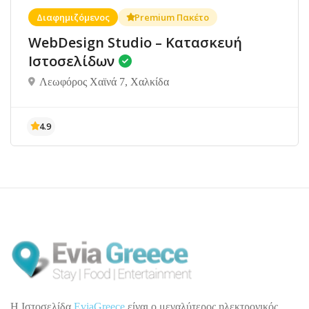
Διαφημιζόμενος
Premium Πακέτο
WebDesign Studio – Κατασκευή
Ιστοσελίδων
Λεωφόρος Χαϊνά 7, Χαλκίδα
H Ιστοσελίδα
EviaGreece
είναι ο μεγαλύτερος ηλεκτρονικός