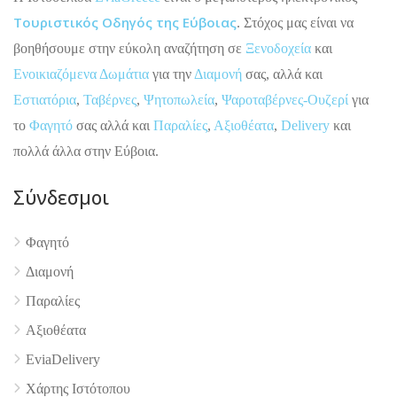
Τουριστικός Οδηγός της Εύβοιας
. Στόχος μας είναι να
βοηθήσουμε στην εύκολη αναζήτηση σε
Ξενοδοχεία
και
Ενοικιαζόμενα Δωμάτια
για την
Διαμονή
σας, αλλά και
Εστιατόρια
,
Ταβέρνες
,
Ψητοπωλεία
,
Ψαροταβέρνες-Ουζερί
για
το
Φαγητό
σας αλλά και
Παραλίες
,
Αξιοθέατα
,
Delivery
και
πολλά άλλα στην Εύβοια.
Σύνδεσμοι
Φαγητό
Διαμονή
Παραλίες
Αξιοθέατα
4.9
EviaDelivery
Χάρτης Ιστότοπου