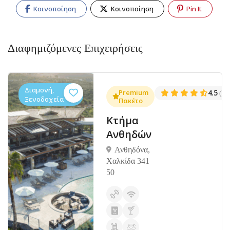
Κοινοποίηση
Κοινοποίηση
Pin It
Διαφημιζόμενες Επιχειρήσεις
Διαμονή,
.3
Premium
4.5
(1381)
(14
Ξενοδοχεία
Πακέτο
Κτήμα
Ανθηδών
Ανθηδόνα,
Χαλκίδα 341
50