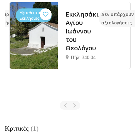
Αξιοθέατα,
Εκκλησάκι
υπάρχουν ακόμα
Δεν υπάρχουν α
Εκκλησίες
Αγίου
λογήσεις
αξιολογήσεις
Ιωάννου
του
Θεολόγου
Πήλι 340 04
Κριτικές
(1)