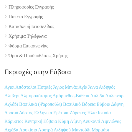
Πληροφορίες Εγγραφής
Πακέτα Εγγραφής
Κατασκευή Ιστοσελίδας
Χρήσιμα Τηλέφωνα
Φόρμα Επικοινωνίας
Όροι & Προϋποθέσεις Xρήσης
Περιοχές στην Εύβοια
Άγιοι Απόστολοι Πετριές
Άγιος Μηνάς
Αγία Άννα
Αιδηψός
Αλιβέρι
Αλμυροπόταμος
Αμάρυνθος-Βάθεια
Αυλίδα
Αυλωνάρι
Αχλάδι
Βασιλικά (Ψαροπούλι)
Βασιλικό
Βόρεια Εύβοια
Δάφνη
Δροσιά
Δύστος
Ελληνικά
Ερέτρια
Ζάρακες
Ήλια
Ιστιαία
Κάρυστος
Κεντρική Εύβοια
Κύμη
Λίμνη
Λευκαντί
Λιμνιώνας
Λιχάδα
Λουκίσια
Λουτρά Αιδηψού
Μαντούδι
Μαρμάρι