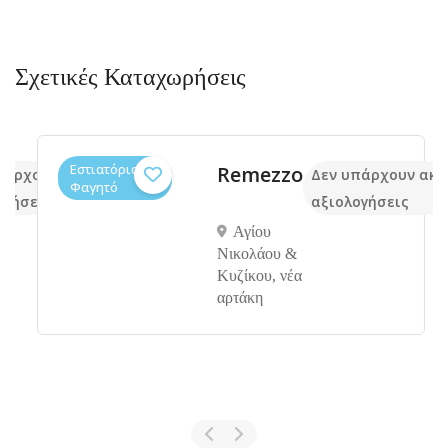
Σχετικές Καταχωρήσεις
Εστιατόρια,
Remezzo
άρχουν ακόμα
Δεν υπάρχουν ακό
Φαγητό
γήσεις
αξιολογήσεις
Αγίου
Νικολάου &
Κυζίκου, νέα
αρτάκη