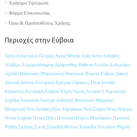
Χρήσιμα Τηλέφωνα
Φόρμα Επικοινωνίας
Όροι & Προϋποθέσεις Xρήσης
Περιοχές στην Εύβοια
Άγιοι Απόστολοι Πετριές
Άγιος Μηνάς
Αγία Άννα
Αιδηψός
Αλιβέρι
Αλμυροπόταμος
Αμάρυνθος-Βάθεια
Αυλίδα
Αυλωνάρι
Αχλάδι
Βασιλικά (Ψαροπούλι)
Βασιλικό
Βόρεια Εύβοια
Δάφνη
Δροσιά
Δύστος
Ελληνικά
Ερέτρια
Ζάρακες
Ήλια
Ιστιαία
Κάρυστος
Κεντρική Εύβοια
Κύμη
Λίμνη
Λευκαντί
Λιμνιώνας
Λιχάδα
Λουκίσια
Λουτρά Αιδηψού
Μαντούδι
Μαρμάρι
Μουρτερή
Νέα Αρτάκη
Νέα Λάμψακος
Νέα Στύρα
Νέος Πύργος
Νότια Εύβοια
Πευκί
Πήλι
Πολιτικά
Πόρτο Μπούφαλο
Προκόπι
Ροβιές
Σκύρος
Στενή
Σηπιάδα
Φύλλα
Χαλκίδα
Χιλιαδού
Ψαχνά