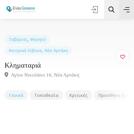
Ταβέρνες
,
Φαγητό
Κεντρική Εύβοια
,
Νέα Αρτάκη
Τοποθεσία
Κληματαριά
Όλες οι Κατηγορίες
Αγίου Νικολάου 16, Νέα Αρτάκη
Αναζήτηση
Γενικά
Τοποθεσία
Κριτικές
Προσθήκη Κριτι