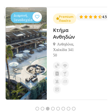
Διαμονή,
.3
Premium
4.5
(1381)
(14
Ξενοδοχεία
Πακέτο
Κτήμα
Ανθηδών
Ανθηδόνα,
Χαλκίδα 341
50