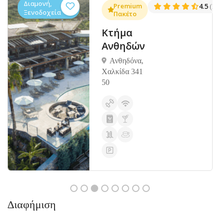
Διαμονή,
.3
Premium
4.5
(1381)
(14
Ξενοδοχεία
Πακέτο
Κτήμα
Ανθηδών
Ανθηδόνα,
Χαλκίδα 341
50
Διαφήμιση