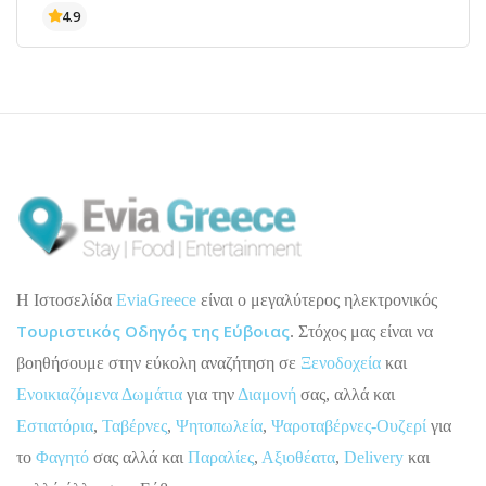
H Ιστοσελίδα
EviaGreece
είναι ο μεγαλύτερος ηλεκτρονικός
Τουριστικός Οδηγός της Εύβοιας
. Στόχος μας είναι να
βοηθήσουμε στην εύκολη αναζήτηση σε
Ξενοδοχεία
και
Ενοικιαζόμενα Δωμάτια
για την
Διαμονή
σας, αλλά και
Εστιατόρια
,
Ταβέρνες
,
Ψητοπωλεία
,
Ψαροταβέρνες-Ουζερί
για
το
Φαγητό
σας αλλά και
Παραλίες
,
Αξιοθέατα
,
Delivery
και