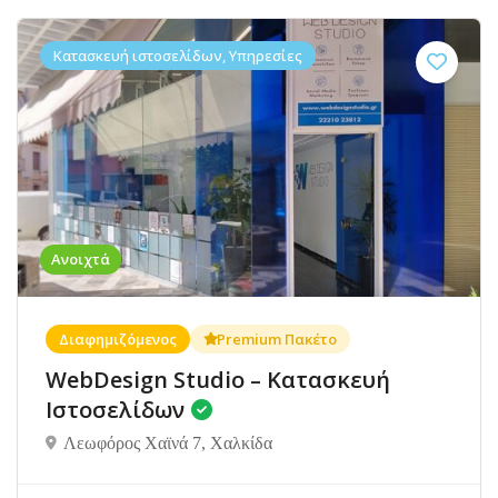
Κατασκευή ιστοσελίδων, Υπηρεσίες
Ανοιχτά
Διαφημιζόμενος
Premium Πακέτο
WebDesign Studio – Κατασκευή
Ιστοσελίδων
Λεωφόρος Χαϊνά 7, Χαλκίδα