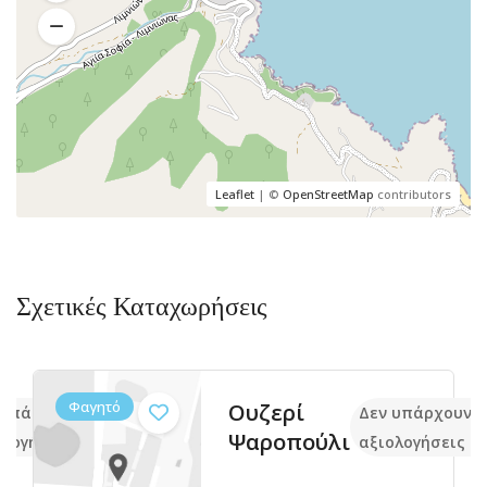
Leaflet
| ©
OpenStreetMap
contributors
Σχετικές Καταχωρήσεις
Φαγητό
Ουζερί
 υπάρχουν ακόμα
Δεν υπάρχουν 
Ψαροπούλι
ολογήσεις
αξιολογήσεις