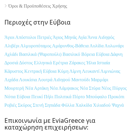
Όροι & Προϋποθέσεις Xρήσης
Περιοχές στην Εύβοια
Άγιοι Απόστολοι Πετριές
Άγιος Μηνάς
Αγία Άννα
Αιδηψός
Αλιβέρι
Αλμυροπόταμος
Αμάρυνθος-Βάθεια
Αυλίδα
Αυλωνάρι
Αχλάδι
Βασιλικά (Ψαροπούλι)
Βασιλικό
Βόρεια Εύβοια
Δάφνη
Δροσιά
Δύστος
Ελληνικά
Ερέτρια
Ζάρακες
Ήλια
Ιστιαία
Κάρυστος
Κεντρική Εύβοια
Κύμη
Λίμνη
Λευκαντί
Λιμνιώνας
Λιχάδα
Λουκίσια
Λουτρά Αιδηψού
Μαντούδι
Μαρμάρι
Μουρτερή
Νέα Αρτάκη
Νέα Λάμψακος
Νέα Στύρα
Νέος Πύργος
Νότια Εύβοια
Πευκί
Πήλι
Πολιτικά
Πόρτο Μπούφαλο
Προκόπι
Ροβιές
Σκύρος
Στενή
Σηπιάδα
Φύλλα
Χαλκίδα
Χιλιαδού
Ψαχνά
Επικοινωνία με EviaGreece για
καταχώρηση επιχειρήσεων: