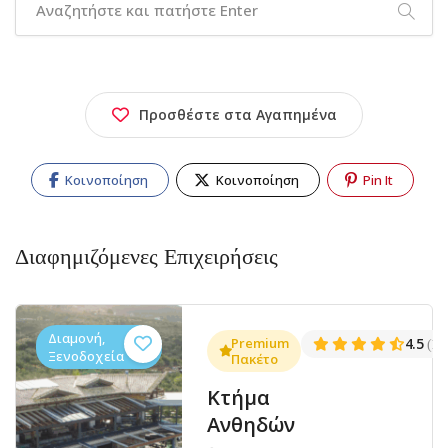
Προσθέστε στα Αγαπημένα
Κοινοποίηση
Κοινοποίηση
Pin It
Διαφημιζόμενες Επιχειρήσεις
Διαμονή,
.3
Premium
4.5
(1381)
(14
Ξενοδοχεία
Πακέτο
Κτήμα
Ανθηδών