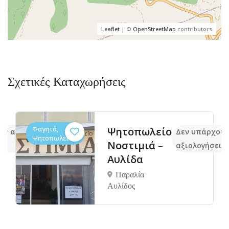
Leaflet
| ©
OpenStreetMap
contributors
Σχετικές Καταχωρήσεις
Φαγητό,
Ψητοπωλείο
υν ακόμα
Δεν υπάρχουν
Ψητοπωλεία
Νοστιμιά –
ις
αξιολογήσεις
Αυλίδα
Παραλία
Αυλίδος