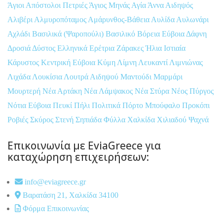
Άγιοι Απόστολοι Πετριές
Άγιος Μηνάς
Αγία Άννα
Αιδηψός
Αλιβέρι
Αλμυροπόταμος
Αμάρυνθος-Βάθεια
Αυλίδα
Αυλωνάρι
Αχλάδι
Βασιλικά (Ψαροπούλι)
Βασιλικό
Βόρεια Εύβοια
Δάφνη
Δροσιά
Δύστος
Ελληνικά
Ερέτρια
Ζάρακες
Ήλια
Ιστιαία
Κάρυστος
Κεντρική Εύβοια
Κύμη
Λίμνη
Λευκαντί
Λιμνιώνας
Λιχάδα
Λουκίσια
Λουτρά Αιδηψού
Μαντούδι
Μαρμάρι
Μουρτερή
Νέα Αρτάκη
Νέα Λάμψακος
Νέα Στύρα
Νέος Πύργος
Νότια Εύβοια
Πευκί
Πήλι
Πολιτικά
Πόρτο Μπούφαλο
Προκόπι
Ροβιές
Σκύρος
Στενή
Σηπιάδα
Φύλλα
Χαλκίδα
Χιλιαδού
Ψαχνά
Επικοινωνία με EviaGreece για
καταχώρηση επιχειρήσεων:
info@eviagreece.gr
Βαρατάση 21, Χαλκίδα 34100
Φόρμα Επικοινωνίας