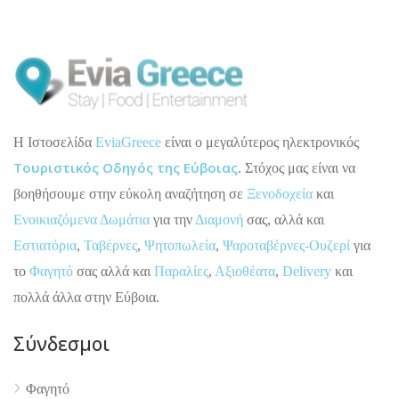
H Ιστοσελίδα
EviaGreece
είναι ο μεγαλύτερος ηλεκτρονικός
Τουριστικός Οδηγός της Εύβοιας
. Στόχος μας είναι να
βοηθήσουμε στην εύκολη αναζήτηση σε
Ξενοδοχεία
και
Ενοικιαζόμενα Δωμάτια
για την
Διαμονή
σας, αλλά και
Εστιατόρια
,
Ταβέρνες
,
Ψητοπωλεία
,
Ψαροταβέρνες-Ουζερί
για
το
Φαγητό
σας αλλά και
Παραλίες
,
Αξιοθέατα
,
Delivery
και
πολλά άλλα στην Εύβοια.
Σύνδεσμοι
Φαγητό