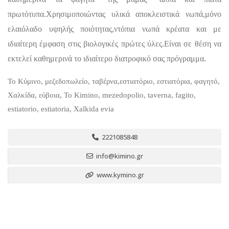
πρωτότυπα.Χρησιμοποιώντας υλικά αποκλειστικά νωπά,μόνο
ελαιόλαδο υψηλής ποιότητας,ντόπια νωπά κρέατα και με
ιδιαίτερη έμφαση στις βιολογικές πρώτες ύλες.Είναι σε θέση να
εκτελεί καθημερινά το ιδιαίτερο διατροφικό σας πρόγραμμα.
Το Κύμινο, μεζεδοπωλείο, ταβέρνα,εστιατόριο, εστιατόρια, φαγητό,
Χαλκίδα, εύβοια, To Kimino, mezedopolio, taverna, fagito,
estiatorio, estiatoria, Xalkida evia
2221085848
info@kimino.gr
www.kymino.gr