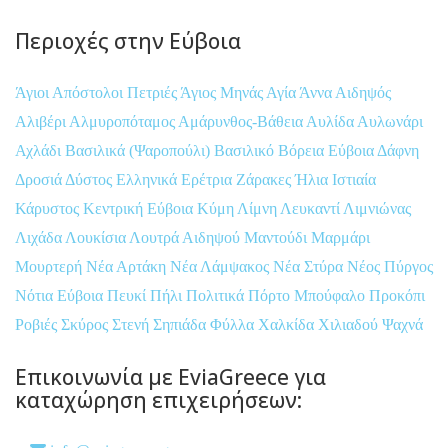
Περιοχές στην Εύβοια
Άγιοι Απόστολοι Πετριές
Άγιος Μηνάς
Αγία Άννα
Αιδηψός
Αλιβέρι
Αλμυροπόταμος
Αμάρυνθος-Βάθεια
Αυλίδα
Αυλωνάρι
Αχλάδι
Βασιλικά (Ψαροπούλι)
Βασιλικό
Βόρεια Εύβοια
Δάφνη
Δροσιά
Δύστος
Ελληνικά
Ερέτρια
Ζάρακες
Ήλια
Ιστιαία
Κάρυστος
Κεντρική Εύβοια
Κύμη
Λίμνη
Λευκαντί
Λιμνιώνας
Λιχάδα
Λουκίσια
Λουτρά Αιδηψού
Μαντούδι
Μαρμάρι
Μουρτερή
Νέα Αρτάκη
Νέα Λάμψακος
Νέα Στύρα
Νέος Πύργος
Νότια Εύβοια
Πευκί
Πήλι
Πολιτικά
Πόρτο Μπούφαλο
Προκόπι
Ροβιές
Σκύρος
Στενή
Σηπιάδα
Φύλλα
Χαλκίδα
Χιλιαδού
Ψαχνά
Επικοινωνία με EviaGreece για
καταχώρηση επιχειρήσεων: