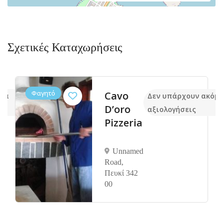
Σχετικές Καταχωρήσεις
Φαγητό
Cavo
όμα
Δεν υπάρχουν ακόμ
D’oro
αξιολογήσεις
Pizzeria
Unnamed
Road,
Πευκί 342
00