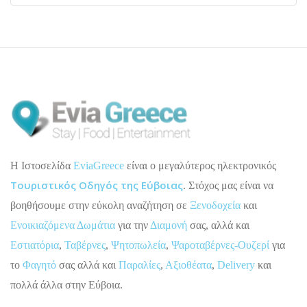
H Ιστοσελίδα
EviaGreece
είναι ο μεγαλύτερος ηλεκτρονικός
Τουριστικός Οδηγός της Εύβοιας
. Στόχος μας είναι να
βοηθήσουμε στην εύκολη αναζήτηση σε
Ξενοδοχεία
και
Ενοικιαζόμενα Δωμάτια
για την
Διαμονή
σας, αλλά και
Εστιατόρια
,
Ταβέρνες
,
Ψητοπωλεία
,
Ψαροταβέρνες-Ουζερί
για
το
Φαγητό
σας αλλά και
Παραλίες
,
Αξιοθέατα
,
Delivery
και
πολλά άλλα στην Εύβοια.