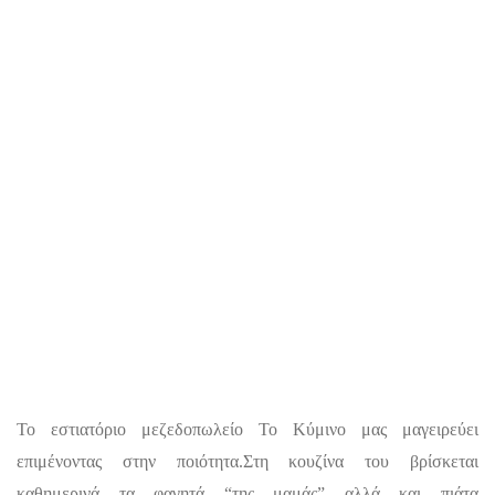
Το εστιατόριο μεζεδοπωλείο Το Κύμινο μας μαγειρεύει
επιμένοντας στην ποιότητα.Στη κουζίνα του βρίσκεται
καθημερινά τα φαγητά “της μαμάς” αλλά και πιάτα