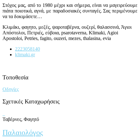
Στόχος μας, από το 1980 μέχρι και σήμερα, είναι να μαγειρεύουμε
πιάτα ποιοτικά, αγνά, με παραδοσιακές συνταγές. Σας περιμένουμε
να τα δοκιμάσετε…
Κλιμάκι, φαγητο, μεζές, ψαροταβέρνα, ουζερί, θαλασσινά, Άγιοι
Απόστολοι, Πετριές, εύβοια, psarotaverna, Klimaki, Agioi
Apostoloi, Petries, fagito, ouzeri, mezes, thalasina, evia
2223058140
klimaki.gr
Τοποθεσία
Οδηγίες
Σχετικές Καταχωρήσεις
Ταβέρνες, Φαγητό
Παλαιολόγος