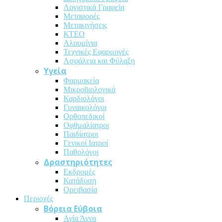
Λογιστικά Γραφεία
Μεταφορές
Μετακινήσεις
ΚΤΕΟ
Αλουμίνια
Τεχνικές Εφαρμογές
Ασφάλεια και Φύλαξη
Υγεία
Φαρμακεία
Μικροβιολογικά
Καρδιολόγοι
Γυναικολόγοι
Ορθοπεδικοί
Οφθμαλίατροι
Παιδίατροι
Γενικοί Ιατροί
Παθολόγοι
Δραστηριότητες
Εκδρομές
Κατάδυση
Ορειβασία
Περιοχές
Βόρεια Εύβοια
Αγία Άννα