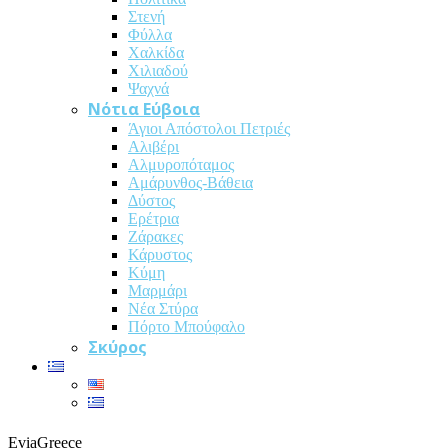
Στενή
Φύλλα
Χαλκίδα
Χιλιαδού
Ψαχνά
Νότια Εύβοια
Άγιοι Απόστολοι Πετριές
Αλιβέρι
Αλμυροπόταμος
Αμάρυνθος-Βάθεια
Δύστος
Ερέτρια
Ζάρακες
Κάρυστος
Κύμη
Μαρμάρι
Νέα Στύρα
Πόρτο Μπούφαλο
Σκύρος
EviaGreece