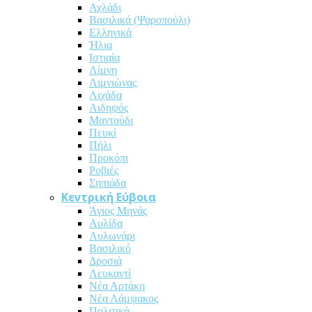
Αχλάδι
Βασιλικά (Ψαροπούλι)
Ελληνικά
Ήλια
Ιστιαία
Λίμνη
Λιμνιώνας
Λιχάδα
Αιδηψός
Μαντούδι
Πευκί
Πήλι
Προκόπι
Ροβιές
Σηπιάδα
Κεντρική Εύβοια
Άγιος Μηνάς
Αυλίδα
Αυλωνάρι
Βασιλικό
Δροσιά
Λευκαντί
Νέα Αρτάκη
Νέα Λάμψακος
Πολιτικά