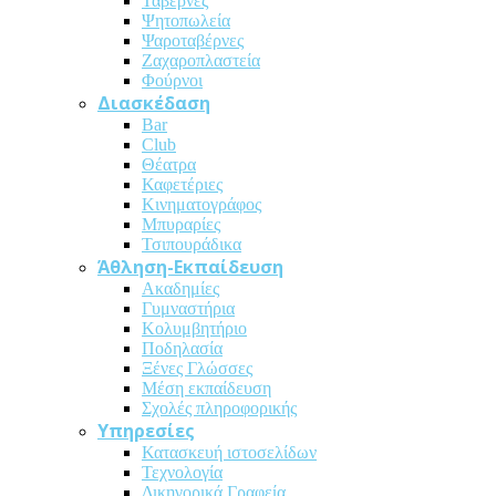
Ταβέρνες
Ψητοπωλεία
Ψαροταβέρνες
Ζαχαροπλαστεία
Φούρνοι
Διασκέδαση
Bar
Club
Θέατρα
Καφετέριες
Κινηματογράφος
Μπυραρίες
Τσιπουράδικα
Άθληση-Εκπαίδευση
Ακαδημίες
Γυμναστήρια
Κολυμβητήριο
Ποδηλασία
Ξένες Γλώσσες
Μέση εκπαίδευση
Σχολές πληροφορικής
Υπηρεσίες
Κατασκευή ιστοσελίδων
Τεχνολογία
Δικηγορικά Γραφεία