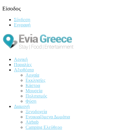
Είσοδος
Σύνδεση
Εγγραφή
Αρχική
Παραλίες
Αξιοθέατα
Αρχαία
Εκκλησίες
Κάστρα
Μουσεία
Πολιτισμός
Φύση
Διαμονή
Ξενοδοχεία
Ενοικιαζόμενα Δωμάτια
Airbnb
Camping Ελεύθερο