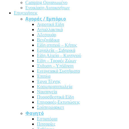
Camping Οργανωμένο
Ενοικίαση Αυτοκινήτων
Επιχειρήσεις
Αγορές / Εμπόριο
Αγροτικά Είδη
Ανταλλακτικά
Αξεσουάρ
Βενζινάδικα
Είδη σπιτιού – Κήπος
Εργαλεία – Σιδηρικά
Είδη Αλιεία – Κυνηγιού
Είδη – Τροφές Ζώων
Ένδυση – Υπόδηση
Ενεργειακά Συστήματα
Έπιπλα
Έργα Τέχνης
Κοσμηματοπωλεία
Ναυπηγεία
Πυροσβεστικά Είδη
Επιγραφές-Εκτυπώσεις
Σούπερμαρκετ
Φαγητό
Εστιατόρια
Πιτσαρίες