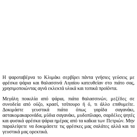
Η ψαροταβέρνα το Κλιμάκι σερβίρει πάντα γνήσιες γεύσεις με
φρέσκα ψάρια και θαλασσινά Αιγαίου κατευθείαν στο πιάτο σας,
χρησιμοποιώντας αγνά εκλεκτά υλικά και τοπικά προϊόντα.
Μεγάλη ποικιλία από ψάρια, πιάτα θαλασσινών, μεζέδες σε
συνοδεία από ούζο, κρασί, τσίπουρο ή ό, τι άλλο επιθυμείτε.
Δοκιμάστε γευστικά πιάτα όπως γαρίδα σαγανάκι,
αστακομακαρονάδα, μύδια σαγανάκι, μυδοπίλαφο, σαρδέλες ψητές
και φυσικά φρέσκα ψάρια ημέρας από τα καΐκια των Πετριών. Μην
παραλείψετε να δοκιμάσετε τις φρέσκες μας σαλάτες αλλά και τα
γευστικά μας ορεκτικά.