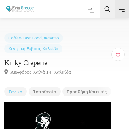
Coffee-Fast Food
,
Φαγητό
Κεντρική Εύβοια
,
Χαλκίδα
Τοποθεσία
Kinky Creperie
Όλες οι Κατηγορίες
Λεωφόρος Χαΐνά 14, Χαλκίδα
Αναζήτηση
Γενικά
Τοποθεσία
Προσθήκη Κριτικής