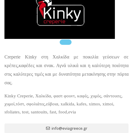
Creperie Kinky στη Χαλκίδα με ποικιλία γεύσεων σε
κρέπες,καφέδες και σνακ. Αγνά υλικά και η καλύτερη ποιότητα
στις καλύτερες τιμές και με δυνατότητα μετακίνησης στην πόρτα
σας.
Kinky Creperie, Χαλκίδα, φαστ φουντ, καφές, χυμός, σάντουιτς,
χυμοί,τόστ, σφολιάτες,εύβοια, xalkida, kafes, ximos, ximoi,
sfoliates, tost, santouits, fast, food,evia
info@eviagreece.gr