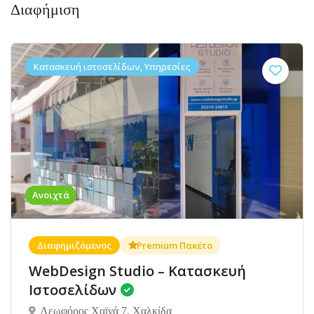
Διαφήμιση
Κατασκευή ιστοσελίδων, Υπηρεσίες
Ανοιχτά
Διαφημιζόμενος
Premium Πακέτο
WebDesign Studio – Κατασκευή
Ιστοσελίδων
Λεωφόρος Χαϊνά 7, Χαλκίδα