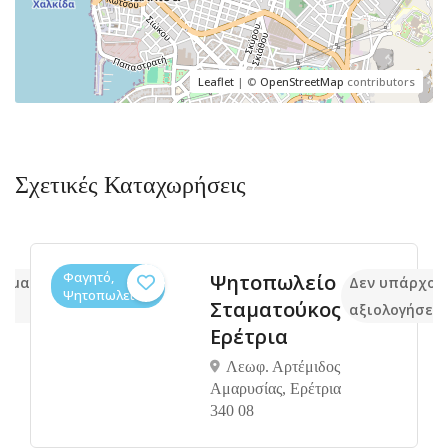
Leaflet
| ©
OpenStreetMap
contributors
Σχετικές Καταχωρήσεις
Φαγητό,
Ψητοπωλείο
κόμα
Δεν υπάρχου
Ψητοπωλεία
Σταματούκος
αξιολογήσεις
Ερέτρια
Λεωφ. Αρτέμιδος
Αμαρυσίας, Ερέτρια
340 08