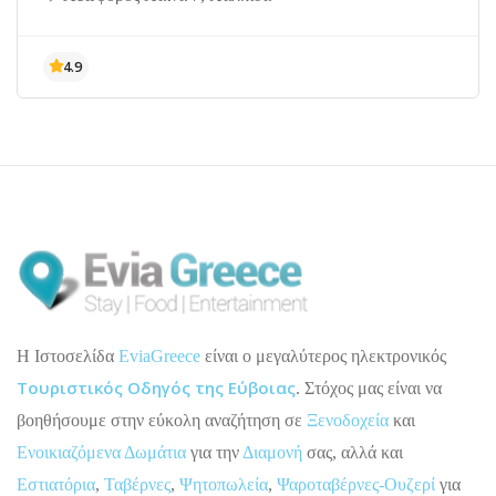
H Ιστοσελίδα
EviaGreece
είναι ο μεγαλύτερος ηλεκτρονικός
Τουριστικός Οδηγός της Εύβοιας
. Στόχος μας είναι να
βοηθήσουμε στην εύκολη αναζήτηση σε
Ξενοδοχεία
και
Ενοικιαζόμενα Δωμάτια
για την
Διαμονή
σας, αλλά και
Εστιατόρια
,
Ταβέρνες
,
Ψητοπωλεία
,
Ψαροταβέρνες-Ουζερί
για