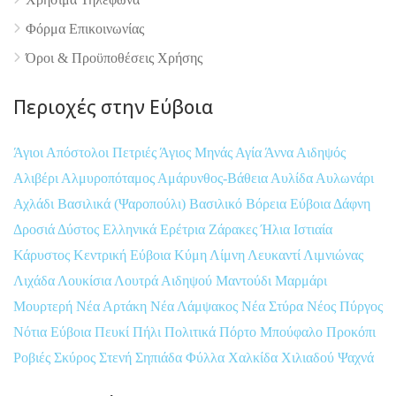
Φόρμα Επικοινωνίας
Όροι & Προϋποθέσεις Xρήσης
Περιοχές στην Εύβοια
Άγιοι Απόστολοι Πετριές
Άγιος Μηνάς
Αγία Άννα
Αιδηψός
Αλιβέρι
Αλμυροπόταμος
Αμάρυνθος-Βάθεια
Αυλίδα
Αυλωνάρι
Αχλάδι
Βασιλικά (Ψαροπούλι)
Βασιλικό
Βόρεια Εύβοια
Δάφνη
Δροσιά
Δύστος
Ελληνικά
Ερέτρια
Ζάρακες
Ήλια
Ιστιαία
Κάρυστος
Κεντρική Εύβοια
Κύμη
Λίμνη
Λευκαντί
Λιμνιώνας
Λιχάδα
Λουκίσια
Λουτρά Αιδηψού
Μαντούδι
Μαρμάρι
Μουρτερή
Νέα Αρτάκη
Νέα Λάμψακος
Νέα Στύρα
Νέος Πύργος
Νότια Εύβοια
Πευκί
Πήλι
Πολιτικά
Πόρτο Μπούφαλο
Προκόπι
Ροβιές
Σκύρος
Στενή
Σηπιάδα
Φύλλα
Χαλκίδα
Χιλιαδού
Ψαχνά