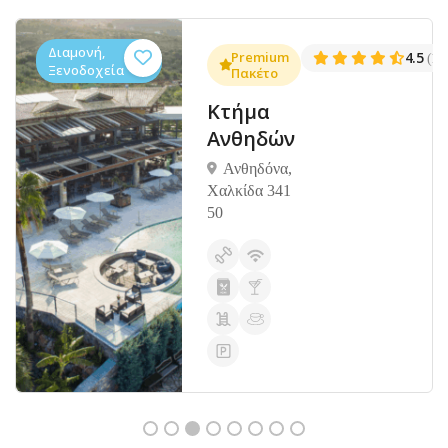
Διαμονή,
.3
Premium
4.5
(1381)
(14
Ξενοδοχεία
Πακέτο
Κτήμα
Ανθηδών
Ανθηδόνα,
Χαλκίδα 341
50