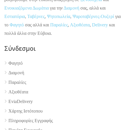
Ενοικιαζόμενα Δωμάτια
για την
Διαμονή
σας, αλλά και
Εστιατόρια
,
Ταβέρνες
,
Ψητοπωλεία
,
Ψαροταβέρνες-Ουζερί
για
το
Φαγητό
σας αλλά και
Παραλίες
,
Αξιοθέατα
,
Delivery
και
πολλά άλλα στην Εύβοια.
Σύνδεσμοι
Φαγητό
Διαμονή
Παραλίες
4.9
Αξιοθέατα
EviaDelivery
Χάρτης Ιστότοπου
Πληροφορίες Εγγραφής