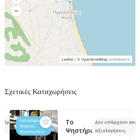
Leaflet
| ©
OpenStreetMap
contributors
Σχετικές Καταχωρήσεις
Εστιατόρια,
Το
ακόμα
Δεν υπάρχουν ακό
Φαγητό,
Ψηστήρι
αξιολογήσεις
Ψητοπωλεία