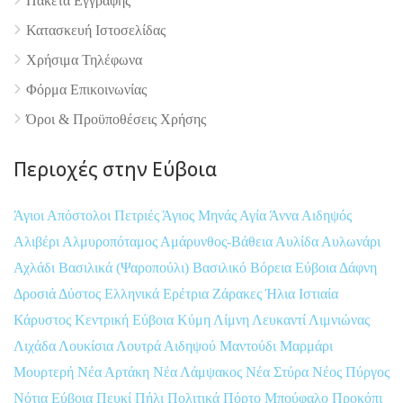
Πακέτα Εγγραφής
Κατασκευή Ιστοσελίδας
Χρήσιμα Τηλέφωνα
Φόρμα Επικοινωνίας
Όροι & Προϋποθέσεις Xρήσης
Περιοχές στην Εύβοια
Άγιοι Απόστολοι Πετριές
Άγιος Μηνάς
Αγία Άννα
Αιδηψός
Αλιβέρι
Αλμυροπόταμος
Αμάρυνθος-Βάθεια
Αυλίδα
Αυλωνάρι
Αχλάδι
Βασιλικά (Ψαροπούλι)
Βασιλικό
Βόρεια Εύβοια
Δάφνη
Δροσιά
Δύστος
Ελληνικά
Ερέτρια
Ζάρακες
Ήλια
Ιστιαία
Κάρυστος
Κεντρική Εύβοια
Κύμη
Λίμνη
Λευκαντί
Λιμνιώνας
Λιχάδα
Λουκίσια
Λουτρά Αιδηψού
Μαντούδι
Μαρμάρι
Μουρτερή
Νέα Αρτάκη
Νέα Λάμψακος
Νέα Στύρα
Νέος Πύργος
Νότια Εύβοια
Πευκί
Πήλι
Πολιτικά
Πόρτο Μπούφαλο
Προκόπι