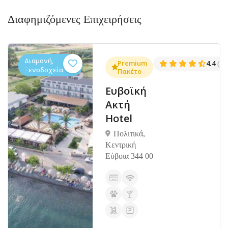
Διαφημιζόμενες Επιχειρήσεις
Διαμονή,
4.5
Premium
4.4
(1402)
(10
Ξενοδοχεία
Πακέτο
Ευβοϊκή
Ακτή
Hotel
Πολιτικά,
Κεντρική
Εύβοια 344 00