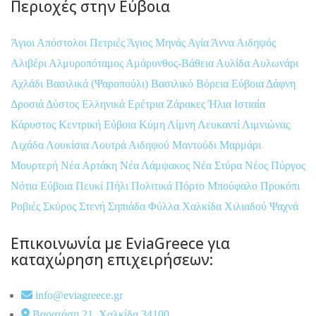
Περιοχές στην Εύβοια
Άγιοι Απόστολοι Πετριές
Άγιος Μηνάς
Αγία Άννα
Αιδηψός
Αλιβέρι
Αλμυροπόταμος
Αμάρυνθος-Βάθεια
Αυλίδα
Αυλωνάρι
Αχλάδι
Βασιλικά (Ψαροπούλι)
Βασιλικό
Βόρεια Εύβοια
Δάφνη
Δροσιά
Δύστος
Ελληνικά
Ερέτρια
Ζάρακες
Ήλια
Ιστιαία
Κάρυστος
Κεντρική Εύβοια
Κύμη
Λίμνη
Λευκαντί
Λιμνιώνας
Λιχάδα
Λουκίσια
Λουτρά Αιδηψού
Μαντούδι
Μαρμάρι
Μουρτερή
Νέα Αρτάκη
Νέα Λάμψακος
Νέα Στύρα
Νέος Πύργος
Νότια Εύβοια
Πευκί
Πήλι
Πολιτικά
Πόρτο Μπούφαλο
Προκόπι
Ροβιές
Σκύρος
Στενή
Σηπιάδα
Φύλλα
Χαλκίδα
Χιλιαδού
Ψαχνά
Επικοινωνία με EviaGreece για
καταχώρηση επιχειρήσεων:
info@eviagreece.gr
Βαρατάση 21, Χαλκίδα 34100