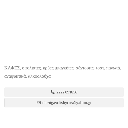
ΚΑΦΕΣ, σφολιάτες, κρύες μπαγκέτες, σάντουιτς, τοστ, παγωτά,
αναψυκτικά, αλκοολούχα
2222 091856
elenigavriliskyros@yahoo.gr