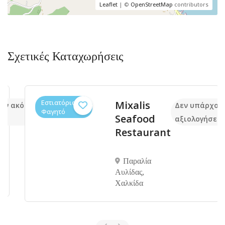
Leaflet
| ©
OpenStreetMap
contributors
Σχετικές Καταχωρήσεις
Εστιατόρια,
Mixalis
 ακόμα
Δεν υπάρχουν 
Φαγητό
Seafood
αξιολογήσεις
Restaurant
Παραλία
Αυλίδας,
Χαλκίδα