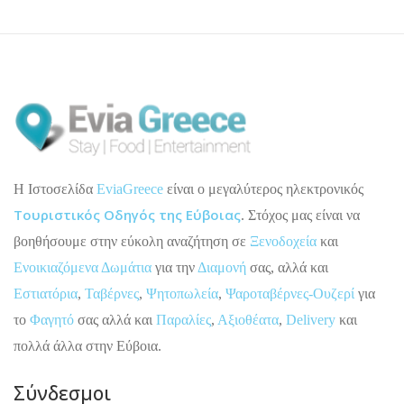
H Ιστοσελίδα
EviaGreece
είναι ο μεγαλύτερος ηλεκτρονικός
Τουριστικός Οδηγός της Εύβοιας
. Στόχος μας είναι να
βοηθήσουμε στην εύκολη αναζήτηση σε
Ξενοδοχεία
και
Ενοικιαζόμενα Δωμάτια
για την
Διαμονή
σας, αλλά και
Εστιατόρια
,
Ταβέρνες
,
Ψητοπωλεία
,
Ψαροταβέρνες-Ουζερί
για
το
Φαγητό
σας αλλά και
Παραλίες
,
Αξιοθέατα
,
Delivery
και
πολλά άλλα στην Εύβοια.
Σύνδεσμοι